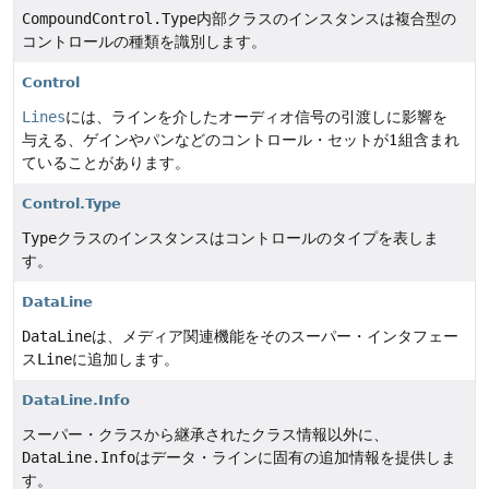
CompoundControl.Type
内部クラスのインスタンスは複合型の
コントロールの種類を識別します。
Control
Lines
には、ラインを介したオーディオ信号の引渡しに影響を
与える、ゲインやパンなどのコントロール・セットが1組含まれ
ていることがあります。
Control.Type
Type
クラスのインスタンスはコントロールのタイプを表しま
す。
DataLine
DataLine
は、メディア関連機能をそのスーパー・インタフェー
ス
Line
に追加します。
DataLine.Info
スーパー・クラスから継承されたクラス情報以外に、
DataLine.Info
はデータ・ラインに固有の追加情報を提供しま
す。