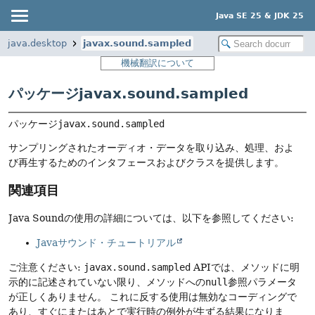
Java SE 25 & JDK 25
java.desktop
javax.sound.sampled
機械翻訳について
パッケージjavax.sound.sampled
パッケージ
javax.sound.sampled
サンプリングされたオーディオ・データを取り込み、処理、およ
び再生するためのインタフェースおよびクラスを提供します。
関連項目
Java Soundの使用の詳細については、以下を参照してください:
Javaサウンド・チュートリアル
ご注意ください:
javax.sound.sampled
APIでは、メソッドに明
示的に記述されていない限り、メソッドへの
null
参照パラメータ
が正しくありません。
これに反する使用は無効なコーディングで
あり、すぐにまたはあとで実行時の例外が生ずる結果になりま