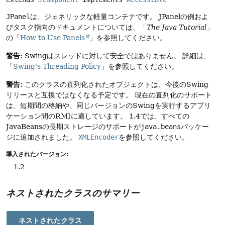
JPanel
は、ジェネリックな軽量コンテナです。
JPanelの例およ
びタスク指向のドキュメントについては、「
The Java Tutorial
」
の「
How to Use Panels
」を参照してください。
警告:
Swingはスレッドに対して安全ではありません。
詳細は、
「
Swing's Threading Policy
」を参照してください。
警告:
このクラスの直列化されたオブジェクトは、今後のSwing
リリースと互換ではなくなる予定です。
現在の直列化のサポート
は、短期間の格納や、同じバージョンのSwingを実行するアプリ
ケーション間のRMIに適しています。
1.4では、すべての
JavaBeansの長期ストレージのサポートが
java.beans
パッケー
ジに追加されました。
XMLEncoder
を参照してください。
導入されたバージョン:
1.2
ネストされたクラスのサマリー
ネストされたクラス