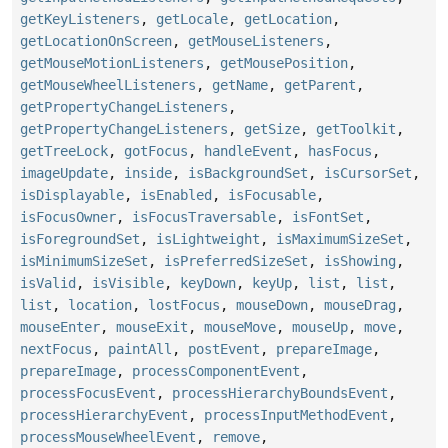
getKeyListeners
,
getLocale
,
getLocation
,
getLocationOnScreen
,
getMouseListeners
,
getMouseMotionListeners
,
getMousePosition
,
getMouseWheelListeners
,
getName
,
getParent
,
getPropertyChangeListeners
,
getPropertyChangeListeners
,
getSize
,
getToolkit
,
getTreeLock
,
gotFocus
,
handleEvent
,
hasFocus
,
imageUpdate
,
inside
,
isBackgroundSet
,
isCursorSet
,
isDisplayable
,
isEnabled
,
isFocusable
,
isFocusOwner
,
isFocusTraversable
,
isFontSet
,
isForegroundSet
,
isLightweight
,
isMaximumSizeSet
,
isMinimumSizeSet
,
isPreferredSizeSet
,
isShowing
,
isValid
,
isVisible
,
keyDown
,
keyUp
,
list
,
list
,
list
,
location
,
lostFocus
,
mouseDown
,
mouseDrag
,
mouseEnter
,
mouseExit
,
mouseMove
,
mouseUp
,
move
,
nextFocus
,
paintAll
,
postEvent
,
prepareImage
,
prepareImage
,
processComponentEvent
,
processFocusEvent
,
processHierarchyBoundsEvent
,
processHierarchyEvent
,
processInputMethodEvent
,
processMouseWheelEvent
,
remove
,