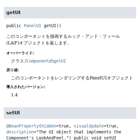
getUI
public
PanelUI
getUI
()
このコンポーネントを描画するルック・アンド・フィール
(L&F)オブジェクトを返します。
オーバーライド:
クラス
JComponent
の
getUI
戻り値:
このコンポーネントをレンダリングするPanelUIオブジェクト
導入されたバージョン:
1.4
setUI
@BeanProperty
(
hidden
=true, 
visualUpdate
=true, 
description
="The UI object that implements the 
Component's LookAndFeel.") 
public
void
setUI