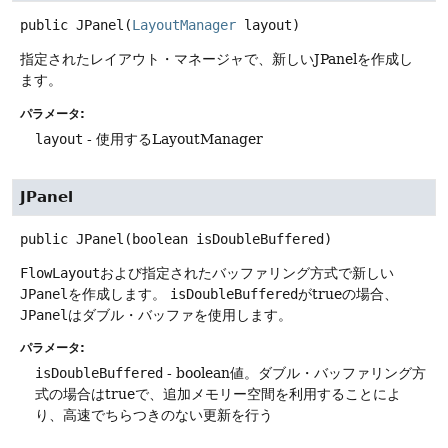
public
JPanel
(
LayoutManager
 layout)
指定されたレイアウト・マネージャで、新しいJPanelを作成し
ます。
パラメータ:
layout
- 使用するLayoutManager
JPanel
public
JPanel
(boolean isDoubleBuffered)
FlowLayout
および指定されたバッファリング方式で新しい
JPanel
を作成します。
isDoubleBuffered
がtrueの場合、
JPanel
はダブル・バッファを使用します。
パラメータ:
isDoubleBuffered
- boolean値。ダブル・バッファリング方
式の場合はtrueで、追加メモリー空間を利用することによ
り、高速でちらつきのない更新を行う