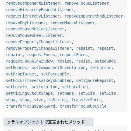
removeComponentListener
,
removeFocusListener
,
removeHierarchyBoundsListener
,
removeHierarchyListener
,
removeInputMethodListener
,
removeKeyListener
,
removeMouseListener
,
removeMouseMotionListener
,
removeMouseWheelListener
,
removePropertyChangeListener
,
removePropertyChangeListener
,
repaint
,
repaint
,
repaint
,
requestFocus
,
requestFocus
,
requestFocusInWindow
,
resize
,
resize
,
setBounds
,
setBounds
,
setComponentOrientation
,
setCursor
,
setDropTarget
,
setFocusable
,
setFocusTraversalKeysEnabled
,
setIgnoreRepaint
,
setLocale
,
setLocation
,
setLocation
,
setMixingCutoutShape
,
setName
,
setSize
,
setSize
,
show
,
show
,
size
,
toString
,
transferFocus
,
transferFocusBackward
,
transferFocusUpCycle
クラス
オブジェクト
で宣言されたメソッド