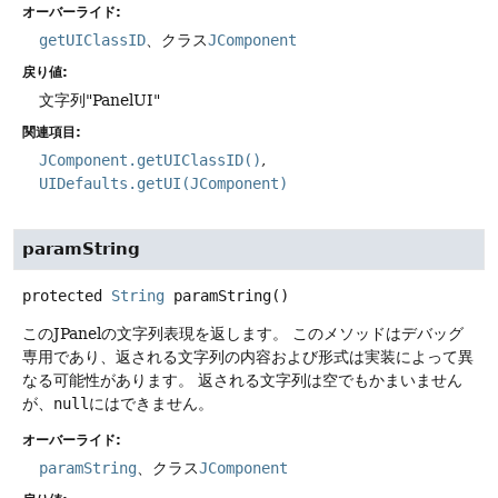
オーバーライド:
getUIClassID
、クラス
JComponent
戻り値:
文字列"PanelUI"
関連項目:
JComponent.getUIClassID()
UIDefaults.getUI(JComponent)
paramString
protected
String
paramString
()
このJPanelの文字列表現を返します。
このメソッドはデバッグ
専用であり、返される文字列の内容および形式は実装によって異
なる可能性があります。
返される文字列は空でもかまいません
が、
null
にはできません。
オーバーライド:
paramString
、クラス
JComponent