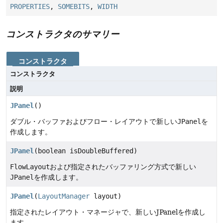
PROPERTIES
,
SOMEBITS
,
WIDTH
コンストラクタのサマリー
コンストラクタ
コンストラクタ
説明
JPanel
()
ダブル・バッファおよびフロー・レイアウトで新しい
JPanel
を
作成します。
JPanel
(boolean isDoubleBuffered)
FlowLayout
および指定されたバッファリング方式で新しい
JPanel
を作成します。
JPanel
(
LayoutManager
layout)
指定されたレイアウト・マネージャで、新しいJPanelを作成し
ます。