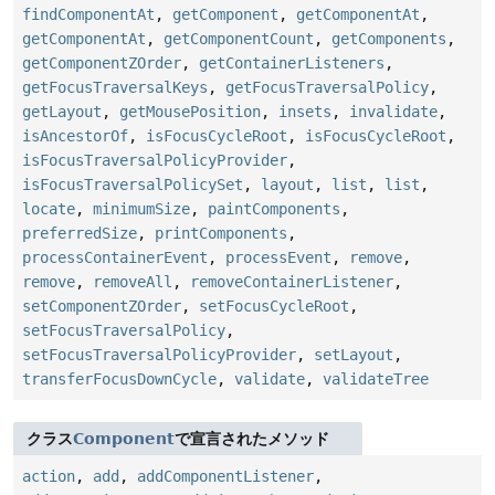
findComponentAt
,
getComponent
,
getComponentAt
,
getComponentAt
,
getComponentCount
,
getComponents
,
getComponentZOrder
,
getContainerListeners
,
getFocusTraversalKeys
,
getFocusTraversalPolicy
,
getLayout
,
getMousePosition
,
insets
,
invalidate
,
isAncestorOf
,
isFocusCycleRoot
,
isFocusCycleRoot
,
isFocusTraversalPolicyProvider
,
isFocusTraversalPolicySet
,
layout
,
list
,
list
,
locate
,
minimumSize
,
paintComponents
,
preferredSize
,
printComponents
,
processContainerEvent
,
processEvent
,
remove
,
remove
,
removeAll
,
removeContainerListener
,
setComponentZOrder
,
setFocusCycleRoot
,
setFocusTraversalPolicy
,
setFocusTraversalPolicyProvider
,
setLayout
,
transferFocusDownCycle
,
validate
,
validateTree
クラス
Component
で宣言されたメソッド
action
,
add
,
addComponentListener
,