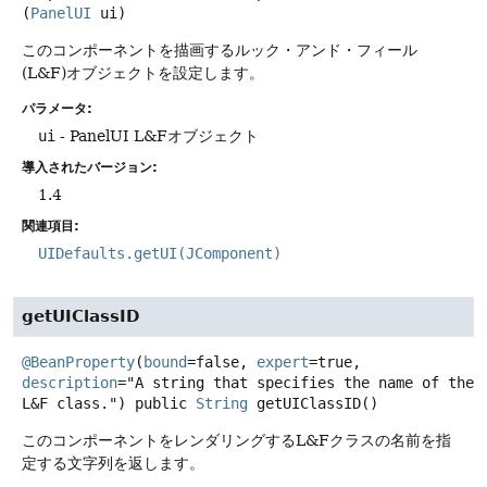
(
PanelUI
 ui)
このコンポーネントを描画するルック・アンド・フィール
(L&F)オブジェクトを設定します。
パラメータ:
ui
- PanelUI L&Fオブジェクト
導入されたバージョン:
1.4
関連項目:
UIDefaults.getUI(JComponent)
getUIClassID
@BeanProperty
(
bound
=false, 
expert
=true, 
description
="A string that specifies the name of the 
L&F class.") 
public
String
getUIClassID
()
このコンポーネントをレンダリングするL&Fクラスの名前を指
定する文字列を返します。