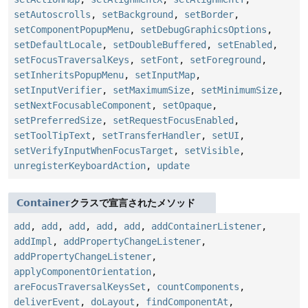
setAutoscrolls
,
setBackground
,
setBorder
,
setComponentPopupMenu
,
setDebugGraphicsOptions
,
setDefaultLocale
,
setDoubleBuffered
,
setEnabled
,
setFocusTraversalKeys
,
setFont
,
setForeground
,
setInheritsPopupMenu
,
setInputMap
,
setInputVerifier
,
setMaximumSize
,
setMinimumSize
,
setNextFocusableComponent
,
setOpaque
,
setPreferredSize
,
setRequestFocusEnabled
,
setToolTipText
,
setTransferHandler
,
setUI
,
setVerifyInputWhenFocusTarget
,
setVisible
,
unregisterKeyboardAction
,
update
Container
クラスで宣言されたメソッド
add
,
add
,
add
,
add
,
add
,
addContainerListener
,
addImpl
,
addPropertyChangeListener
,
addPropertyChangeListener
,
applyComponentOrientation
,
areFocusTraversalKeysSet
,
countComponents
,
deliverEvent
,
doLayout
,
findComponentAt
,