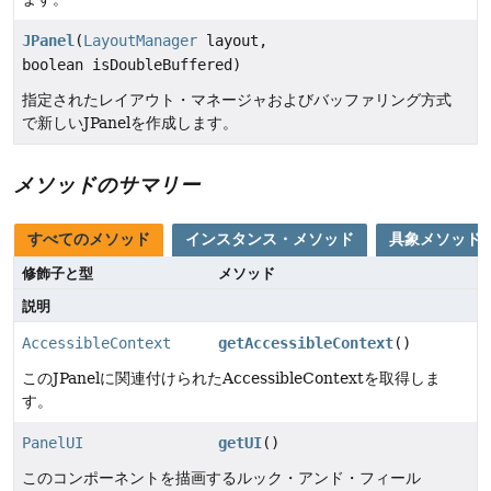
JPanel
(
LayoutManager
layout,
boolean isDoubleBuffered)
指定されたレイアウト・マネージャおよびバッファリング方式
で新しいJPanelを作成します。
メソッドのサマリー
すべてのメソッド
インスタンス・メソッド
具象メソッド
修飾子と型
メソッド
説明
AccessibleContext
getAccessibleContext
()
このJPanelに関連付けられたAccessibleContextを取得しま
す。
PanelUI
getUI
()
このコンポーネントを描画するルック・アンド・フィール