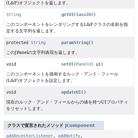
(L&F)オブジェクトを返します。
String
getUIClassID
()
このコンポーネントをレンダリングするL&Fクラスの名前を指
定する文字列を返します。
protected
String
paramString
()
このJPanelの文字列表現を返します。
void
setUI
(
PanelUI
ui)
このコンポーネントを描画するルック・アンド・フィール
(L&F)オブジェクトを設定します。
void
updateUI
()
現在のルック・アンド・フィールからの値を持つUIプロパティ
をリセットします。
クラスで宣言されたメソッド
JComponent
addAncestorListener
,
addNotify
,