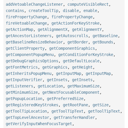
addVetoableChangeListener
,
computeVisibleRect
,
contains
,
createToolTip
,
disable
,
enable
,
firePropertyChange
,
firePropertyChange
,
fireVetoableChange
,
getActionForKeyStroke
,
getActionMap
,
getAlignmentX
,
getAlignmentY
,
getAncestorListeners
,
getAutoscrolls
,
getBaseline
,
getBaselineResizeBehavior
,
getBorder
,
getBounds
,
getClientProperty
,
getComponentGraphics
,
getComponentPopupMenu
,
getConditionForKeyStroke
,
getDebugGraphicsOptions
,
getDefaultLocale
,
getFontMetrics
,
getGraphics
,
getHeight
,
getInheritsPopupMenu
,
getInputMap
,
getInputMap
,
getInputVerifier
,
getInsets
,
getInsets
,
getListeners
,
getLocation
,
getMaximumSize
,
getMinimumSize
,
getNextFocusableComponent
,
getPopupLocation
,
getPreferredSize
,
getRegisteredKeyStrokes
,
getRootPane
,
getSize
,
getToolTipLocation
,
getToolTipText
,
getToolTipText
,
getTopLevelAncestor
,
getTransferHandler
,
getVerifyInputWhenFocusTarget
,