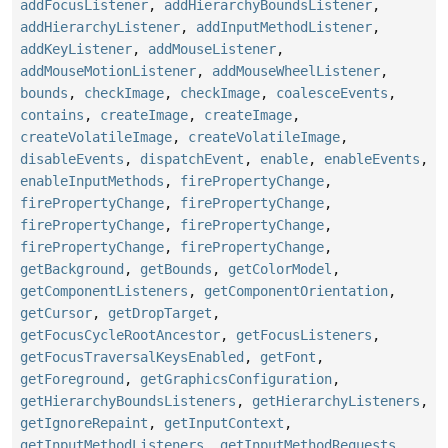
addFocusListener
,
addHierarchyBoundsListener
,
addHierarchyListener
,
addInputMethodListener
,
addKeyListener
,
addMouseListener
,
addMouseMotionListener
,
addMouseWheelListener
,
bounds
,
checkImage
,
checkImage
,
coalesceEvents
,
contains
,
createImage
,
createImage
,
createVolatileImage
,
createVolatileImage
,
disableEvents
,
dispatchEvent
,
enable
,
enableEvents
,
enableInputMethods
,
firePropertyChange
,
firePropertyChange
,
firePropertyChange
,
firePropertyChange
,
firePropertyChange
,
firePropertyChange
,
firePropertyChange
,
getBackground
,
getBounds
,
getColorModel
,
getComponentListeners
,
getComponentOrientation
,
getCursor
,
getDropTarget
,
getFocusCycleRootAncestor
,
getFocusListeners
,
getFocusTraversalKeysEnabled
,
getFont
,
getForeground
,
getGraphicsConfiguration
,
getHierarchyBoundsListeners
,
getHierarchyListeners
,
getIgnoreRepaint
,
getInputContext
,
getInputMethodListeners
,
getInputMethodRequests
,