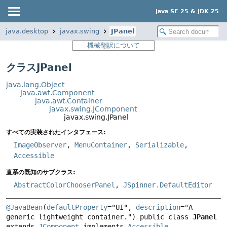
Java SE 25 & JDK 25
java.desktop
javax.swing
JPanel
機械翻訳について
クラスJPanel
java.lang.Object
java.awt.Component
java.awt.Container
javax.swing.JComponent
javax.swing.JPanel
すべての実装されたインタフェース:
ImageObserver
,
MenuContainer
,
Serializable
,
Accessible
直系の既知のサブクラス:
AbstractColorChooserPanel
,
JSpinner.DefaultEditor
@JavaBean
(
defaultProperty
="UI", 
description
="A 
generic lightweight container.") 
public class 
JPanel
extends 
JComponent
 implements 
Accessible