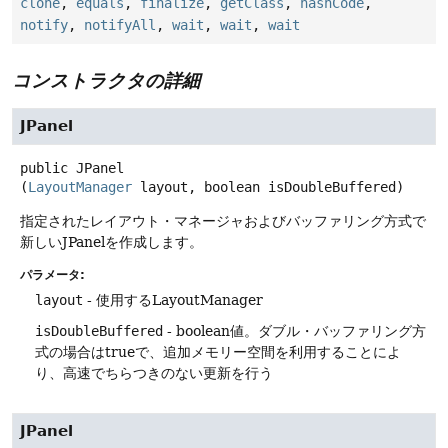
clone
,
equals
,
finalize
,
getClass
,
hashCode
,
notify
,
notifyAll
,
wait
,
wait
,
wait
コンストラクタの詳細
JPanel
public
JPanel
(
LayoutManager
 layout, boolean isDoubleBuffered)
指定されたレイアウト・マネージャおよびバッファリング方式で
新しいJPanelを作成します。
パラメータ:
layout
- 使用するLayoutManager
isDoubleBuffered
- boolean値。ダブル・バッファリング方
式の場合はtrueで、追加メモリー空間を利用することによ
り、高速でちらつきのない更新を行う
JPanel