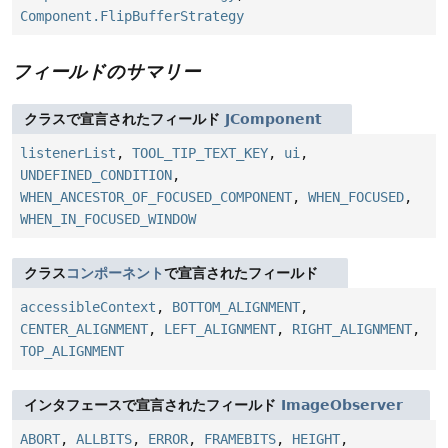
Component.FlipBufferStrategy
フィールドのサマリー
クラスで宣言されたフィールド
JComponent
listenerList
,
TOOL_TIP_TEXT_KEY
,
ui
,
UNDEFINED_CONDITION
,
WHEN_ANCESTOR_OF_FOCUSED_COMPONENT
,
WHEN_FOCUSED
,
WHEN_IN_FOCUSED_WINDOW
クラス
コンポーネント
で宣言されたフィールド
accessibleContext
,
BOTTOM_ALIGNMENT
,
CENTER_ALIGNMENT
,
LEFT_ALIGNMENT
,
RIGHT_ALIGNMENT
,
TOP_ALIGNMENT
インタフェースで宣言されたフィールド
ImageObserver
ABORT
,
ALLBITS
,
ERROR
,
FRAMEBITS
,
HEIGHT
,