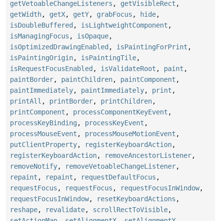
getVetoableChangeListeners
,
getVisibleRect
,
getWidth
,
getX
,
getY
,
grabFocus
,
hide
,
isDoubleBuffered
,
isLightweightComponent
,
isManagingFocus
,
isOpaque
,
isOptimizedDrawingEnabled
,
isPaintingForPrint
,
isPaintingOrigin
,
isPaintingTile
,
isRequestFocusEnabled
,
isValidateRoot
,
paint
,
paintBorder
,
paintChildren
,
paintComponent
,
paintImmediately
,
paintImmediately
,
print
,
printAll
,
printBorder
,
printChildren
,
printComponent
,
processComponentKeyEvent
,
processKeyBinding
,
processKeyEvent
,
processMouseEvent
,
processMouseMotionEvent
,
putClientProperty
,
registerKeyboardAction
,
registerKeyboardAction
,
removeAncestorListener
,
removeNotify
,
removeVetoableChangeListener
,
repaint
,
repaint
,
requestDefaultFocus
,
requestFocus
,
requestFocus
,
requestFocusInWindow
,
requestFocusInWindow
,
resetKeyboardActions
,
reshape
,
revalidate
,
scrollRectToVisible
,
setActionMap
,
setAlignmentX
,
setAlignmentY
,