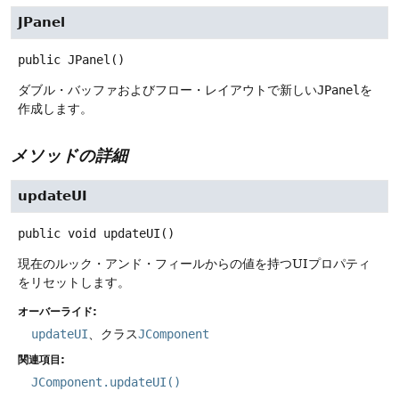
JPanel
public
JPanel
()
ダブル・バッファおよびフロー・レイアウトで新しい
JPanel
を
作成します。
メソッドの詳細
updateUI
public
void
updateUI
()
現在のルック・アンド・フィールからの値を持つUIプロパティ
をリセットします。
オーバーライド:
updateUI
、クラス
JComponent
関連項目:
JComponent.updateUI()