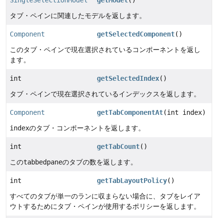
SingleSelectionModel
getModel
()
タブ・ペインに関連したモデルを返します。
Component
getSelectedComponent
()
このタブ・ペインで現在選択されているコンポーネントを返し
ます。
int
getSelectedIndex
()
タブ・ペインで現在選択されているインデックスを返します。
Component
getTabComponentAt
(int index)
index
のタブ・コンポーネントを返します。
int
getTabCount
()
この
tabbedpane
のタブの数を返します。
int
getTabLayoutPolicy
()
すべてのタブが単一のランに収まらない場合に、タブをレイア
ウトするためにタブ・ペインが使用するポリシーを返します。