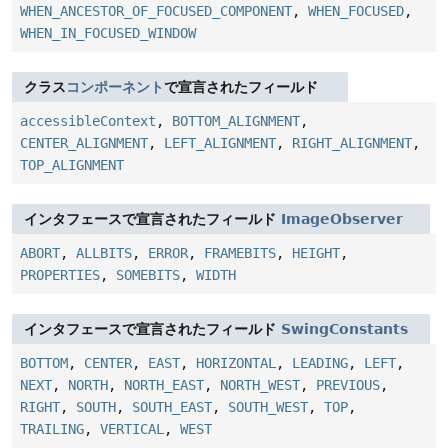
WHEN_ANCESTOR_OF_FOCUSED_COMPONENT
,
WHEN_FOCUSED
,
WHEN_IN_FOCUSED_WINDOW
クラス
コンポーネント
で宣言されたフィールド
accessibleContext
,
BOTTOM_ALIGNMENT
,
CENTER_ALIGNMENT
,
LEFT_ALIGNMENT
,
RIGHT_ALIGNMENT
,
TOP_ALIGNMENT
インタフェースで宣言されたフィールド
ImageObserver
ABORT
,
ALLBITS
,
ERROR
,
FRAMEBITS
,
HEIGHT
,
PROPERTIES
,
SOMEBITS
,
WIDTH
インタフェースで宣言されたフィールド
SwingConstants
BOTTOM
,
CENTER
,
EAST
,
HORIZONTAL
,
LEADING
,
LEFT
,
NEXT
,
NORTH
,
NORTH_EAST
,
NORTH_WEST
,
PREVIOUS
,
RIGHT
,
SOUTH
,
SOUTH_EAST
,
SOUTH_WEST
,
TOP
,
TRAILING
,
VERTICAL
,
WEST