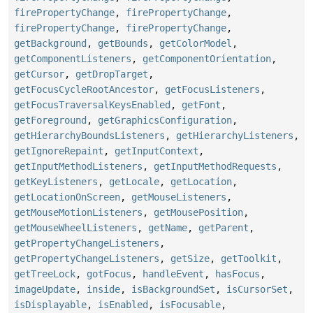
firePropertyChange
,
firePropertyChange
,
firePropertyChange
,
firePropertyChange
,
getBackground
,
getBounds
,
getColorModel
,
getComponentListeners
,
getComponentOrientation
,
getCursor
,
getDropTarget
,
getFocusCycleRootAncestor
,
getFocusListeners
,
getFocusTraversalKeysEnabled
,
getFont
,
getForeground
,
getGraphicsConfiguration
,
getHierarchyBoundsListeners
,
getHierarchyListeners
,
getIgnoreRepaint
,
getInputContext
,
getInputMethodListeners
,
getInputMethodRequests
,
getKeyListeners
,
getLocale
,
getLocation
,
getLocationOnScreen
,
getMouseListeners
,
getMouseMotionListeners
,
getMousePosition
,
getMouseWheelListeners
,
getName
,
getParent
,
getPropertyChangeListeners
,
getPropertyChangeListeners
,
getSize
,
getToolkit
,
getTreeLock
,
gotFocus
,
handleEvent
,
hasFocus
,
imageUpdate
,
inside
,
isBackgroundSet
,
isCursorSet
,
isDisplayable
,
isEnabled
,
isFocusable
,