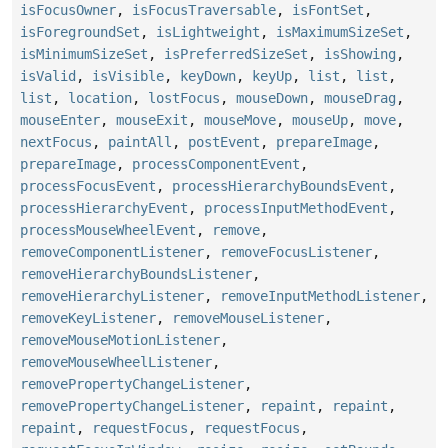
isFocusOwner
,
isFocusTraversable
,
isFontSet
,
isForegroundSet
,
isLightweight
,
isMaximumSizeSet
,
isMinimumSizeSet
,
isPreferredSizeSet
,
isShowing
,
isValid
,
isVisible
,
keyDown
,
keyUp
,
list
,
list
,
list
,
location
,
lostFocus
,
mouseDown
,
mouseDrag
,
mouseEnter
,
mouseExit
,
mouseMove
,
mouseUp
,
move
,
nextFocus
,
paintAll
,
postEvent
,
prepareImage
,
prepareImage
,
processComponentEvent
,
processFocusEvent
,
processHierarchyBoundsEvent
,
processHierarchyEvent
,
processInputMethodEvent
,
processMouseWheelEvent
,
remove
,
removeComponentListener
,
removeFocusListener
,
removeHierarchyBoundsListener
,
removeHierarchyListener
,
removeInputMethodListener
,
removeKeyListener
,
removeMouseListener
,
removeMouseMotionListener
,
removeMouseWheelListener
,
removePropertyChangeListener
,
removePropertyChangeListener
,
repaint
,
repaint
,
repaint
,
requestFocus
,
requestFocus
,