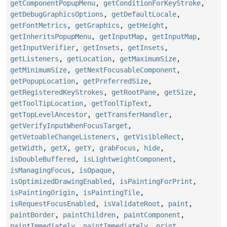
getComponentPopupMenu
,
getConditionForKeyStroke
,
getDebugGraphicsOptions
,
getDefaultLocale
,
getFontMetrics
,
getGraphics
,
getHeight
,
getInheritsPopupMenu
,
getInputMap
,
getInputMap
,
getInputVerifier
,
getInsets
,
getInsets
,
getListeners
,
getLocation
,
getMaximumSize
,
getMinimumSize
,
getNextFocusableComponent
,
getPopupLocation
,
getPreferredSize
,
getRegisteredKeyStrokes
,
getRootPane
,
getSize
,
getToolTipLocation
,
getToolTipText
,
getTopLevelAncestor
,
getTransferHandler
,
getVerifyInputWhenFocusTarget
,
getVetoableChangeListeners
,
getVisibleRect
,
getWidth
,
getX
,
getY
,
grabFocus
,
hide
,
isDoubleBuffered
,
isLightweightComponent
,
isManagingFocus
,
isOpaque
,
isOptimizedDrawingEnabled
,
isPaintingForPrint
,
isPaintingOrigin
,
isPaintingTile
,
isRequestFocusEnabled
,
isValidateRoot
,
paint
,
paintBorder
,
paintChildren
,
paintComponent
,
paintImmediately
,
paintImmediately
,
print
,