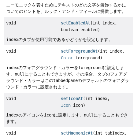
ニーモニックを表すためにテキストのどの文字を装飾するかに
ついてのヒントを、ルック・アンド・フィールに提供します。
void
setEnabledAt
(int index,
boolean enabled)
index
のタブが使用可能であるかどうかを設定します。
void
setForegroundAt
(int index,
Color
foreground)
index
のフォアグラウンド・カラーを
foreground
に設定しま
す。
null
にすることもできますが、その場合、タブのフォアグ
ラウンド・カラーはこの
tabbedpane
のデフォルトのフォアグラ
ウンド・カラーに設定されます。
void
setIconAt
(int index,
Icon
icon)
index
のアイコンを
icon
に設定します。
null
にすることもでき
ます。
void
setMnemonicAt
(int tabIndex,