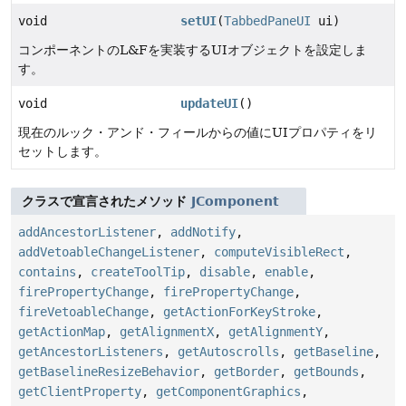
void
setUI
(
TabbedPaneUI
ui)
コンポーネントのL&Fを実装するUIオブジェクトを設定しま
す。
void
updateUI
()
現在のルック・アンド・フィールからの値にUIプロパティをリ
セットします。
クラスで宣言されたメソッド
JComponent
addAncestorListener
,
addNotify
,
addVetoableChangeListener
,
computeVisibleRect
,
contains
,
createToolTip
,
disable
,
enable
,
firePropertyChange
,
firePropertyChange
,
fireVetoableChange
,
getActionForKeyStroke
,
getActionMap
,
getAlignmentX
,
getAlignmentY
,
getAncestorListeners
,
getAutoscrolls
,
getBaseline
,
getBaselineResizeBehavior
,
getBorder
,
getBounds
,
getClientProperty
,
getComponentGraphics
,