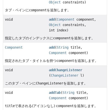
Object
constraints)
タブ・ペインに
component
を追加します。
void
add
(
Component
component,
Object
constraints,
int index)
指定したタブのインデックスに
component
を追加します。
Component
add
(
String
title,
Component
component)
指定されたタブ・タイトルを持つ
component
を追加します。
void
addChangeListener
(
ChangeListener
l)
このタブ・ペインに
ChangeListener
を追加します。
void
addTab
(
String
title,
Component
component)
title
で表される(アイコンなし)
component
を追加します。