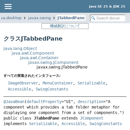
Java SE 25 & JDK 25
ava.desktop
javax.swing
JTabbedPane
機械翻訳について
クラスJTabbedPane
java.lang.Object
java.awt.Component
java.awt.Container
javax.swing.JComponent
javax.swing.JTabbedPane
すべての実装されたインタフェース:
ImageObserver
,
MenuContainer
,
Serializable
,
Accessible
,
SwingConstants
@JavaBean
(
defaultProperty
="UI", 
description
="A 
component which provides a tab folder metaphor for 
displaying one component from a set of components.") 
public class 
JTabbedPane
extends 
JComponent
implements 
Serializable
, 
Accessible
, 
SwingConstants