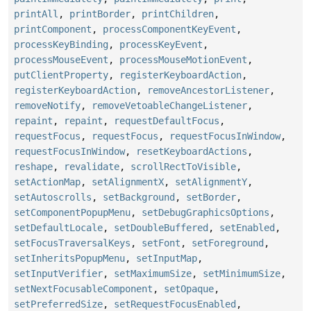
printAll
,
printBorder
,
printChildren
,
printComponent
,
processComponentKeyEvent
,
processKeyBinding
,
processKeyEvent
,
processMouseEvent
,
processMouseMotionEvent
,
putClientProperty
,
registerKeyboardAction
,
registerKeyboardAction
,
removeAncestorListener
,
removeNotify
,
removeVetoableChangeListener
,
repaint
,
repaint
,
requestDefaultFocus
,
requestFocus
,
requestFocus
,
requestFocusInWindow
,
requestFocusInWindow
,
resetKeyboardActions
,
reshape
,
revalidate
,
scrollRectToVisible
,
setActionMap
,
setAlignmentX
,
setAlignmentY
,
setAutoscrolls
,
setBackground
,
setBorder
,
setComponentPopupMenu
,
setDebugGraphicsOptions
,
setDefaultLocale
,
setDoubleBuffered
,
setEnabled
,
setFocusTraversalKeys
,
setFont
,
setForeground
,
setInheritsPopupMenu
,
setInputMap
,
setInputVerifier
,
setMaximumSize
,
setMinimumSize
,
setNextFocusableComponent
,
setOpaque
,
setPreferredSize
,
setRequestFocusEnabled
,