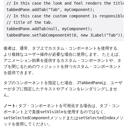
// In this case the look and feel renders the title fo
tabbedPane.addTab("Tab", myComponent);

// In this case the custom component is responsible fo
// title of the tab.

tabbedPane.addTab(null, myComponent);

後者は、通常、タブ上でカスタム・コンポーネントを使用する、
より複雑なユーザー操作が必要な場合に使用します。
たとえば、
アニメーション効果を提供するカスタム・コンポーネントや、タ
ブを閉じるためのウィジェットを持つカスタム・コンポーネント
を提供できます。
タブのコンポーネントを指定した場合、
JTabbedPane
は、ユーザ
ーがタブに指定したテキストやアイコンをレンダリングしませ
ん。
ノート:
タブ・コンポーネントを可視化する場合は、タブ・コン
ポーネント上で直接
setVisible
を使用するのではなく、
setSelectedComponent
メソッドまたは
setSelectedIndex
メソ
ッドを使用してください。