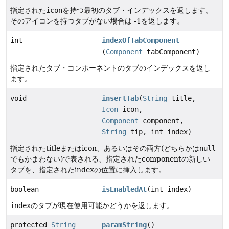
指定された
icon
を持つ最初のタブ・インデックスを返します。
そのアイコンを持つタブがない場合は -1を返します。
int
indexOfTabComponent
(
Component
tabComponent)
指定されたタブ・コンポーネントのタブのインデックスを返し
ます。
void
insertTab
(
String
title,
Icon
icon,
Component
component,
String
tip, int index)
指定されたtitleまたはicon、あるいはその両方(どちらかは
null
でもかまわない)で表される、指定されたcomponentの新しい
タブを、指定されたindexの位置に挿入します。
boolean
isEnabledAt
(int index)
index
のタブが現在使用可能かどうかを返します。
protected
String
paramString
()