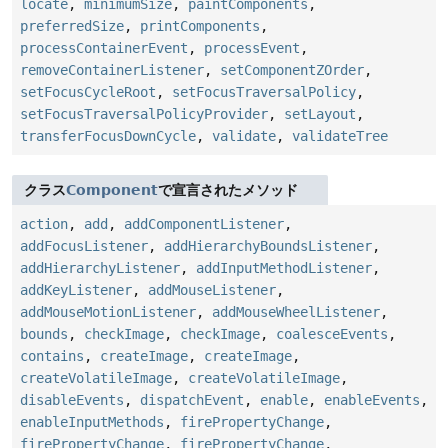
locate
,
minimumSize
,
paintComponents
,
preferredSize
,
printComponents
,
processContainerEvent
,
processEvent
,
removeContainerListener
,
setComponentZOrder
,
setFocusCycleRoot
,
setFocusTraversalPolicy
,
setFocusTraversalPolicyProvider
,
setLayout
,
transferFocusDownCycle
,
validate
,
validateTree
クラス
Component
で宣言されたメソッド
action
,
add
,
addComponentListener
,
addFocusListener
,
addHierarchyBoundsListener
,
addHierarchyListener
,
addInputMethodListener
,
addKeyListener
,
addMouseListener
,
addMouseMotionListener
,
addMouseWheelListener
,
bounds
,
checkImage
,
checkImage
,
coalesceEvents
,
contains
,
createImage
,
createImage
,
createVolatileImage
,
createVolatileImage
,
disableEvents
,
dispatchEvent
,
enable
,
enableEvents
,
enableInputMethods
,
firePropertyChange
,
firePropertyChange
,
firePropertyChange
,