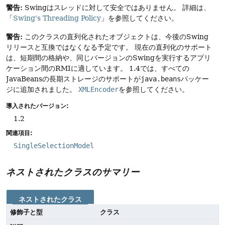
警告:
Swingはスレッドに対して安全ではありません。
詳細は、
「
Swing's Threading Policy
」を参照してください。
警告:
このクラスの直列化されたオブジェクトは、今後のSwing
リリースと互換ではなくなる予定です。
現在の直列化のサポート
は、短期間の格納や、同じバージョンのSwingを実行するアプリ
ケーション間のRMIに適しています。
1.4では、すべての
JavaBeansの長期ストレージのサポートが
java.beans
パッケー
ジに追加されました。
XMLEncoder
を参照してください。
導入されたバージョン:
1.2
関連項目:
SingleSelectionModel
ネストされたクラスのサマリー
ネストされたクラス
修飾子と型
クラス