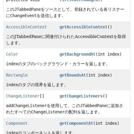
この
JTabbedPane
をソースとして、登録されている各リスナー
に
ChangeEvent
を送信します。
AccessibleContext
getAccessibleContext
()
このJTabbedPaneに関連付けられたAccessibleContextを取得
します。
Color
getBackgroundAt
(int index)
index
のタブのバックグラウンド・カラーを返します。
Rectangle
getBoundsAt
(int index)
index
のタブの境界を返します。
ChangeListener
[]
getChangeListeners
()
addChangeListener
を使用して、この
JTabbedPane
に追加さ
れたすべての
ChangeListener
の配列を返します。
Component
getComponentAt
(int index)
index
のコンポーネントを返します。