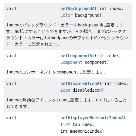
void
setBackgroundAt
(int index,
Color
background)
index
のバックグラウンド・カラーを
background
に設定しま
す。
null
にすることもできますが、その場合、タブのバックグ
ラウンド・カラーは
tabbedpane
のデフォルトのバックグラウン
ド・カラーに設定されます。
void
setComponentAt
(int index,
Component
component)
index
のコンポーネントを
component
に設定します。
void
setDisabledIconAt
(int index,
Icon
disabledIcon)
index
の無効なアイコンを
icon
に設定します。
null
にすること
もできます。
void
setDisplayedMnemonicIndexAt
(int tabIndex,
int mnemonicIndex)