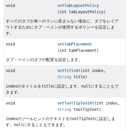
void
setTabLayoutPolicy
(int tabLayoutPolicy)
すべてのタブが単一のランに収まらない場合に、タブをレイア
ウトするためにタブ・ペインが使用するポリシーを設定しま
す。
void
setTabPlacement
(int tabPlacement)
タブ・ペインのタブの配置を設定します。
void
setTitleAt
(int index,
String
title)
index
のタイトルを
title
に設定します。
null
にすることもで
きます。
void
setToolTipTextAt
(int index,
String
toolTipText)
index
のツールヒントのテキストを
toolTipText
に設定しま
す。
null
にすることもできます。