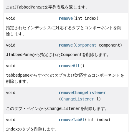
この
JTabbedPane
の文字列表現を返します。
void
remove
(int index)
指定されたインデックスに対応するタブとコンポーネントを削
除します。
void
remove
(
Component
component)
JTabbedPane
から指定された
Component
を削除します。
void
removeAll
()
tabbedpane
からすべてのタブおよび対応するコンポーネントを
削除します。
void
removeChangeListener
(
ChangeListener
l)
このタブ・ペインから
ChangeListener
を削除します。
void
removeTabAt
(int index)
index
のタブを削除します。