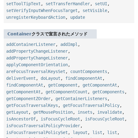
setToolTipText
,
setTransferHandler
,
setUI
,
setVerifyInputWhenFocusTarget
,
setVisible
,
unregisterKeyboardAction
,
update
Container
クラスで宣言されたメソッド
addContainerListener
,
addImpl
,
addPropertyChangeListener
,
addPropertyChangeListener
,
applyComponentOrientation
,
areFocusTraversalKeysSet
,
countComponents
,
deliverEvent
,
doLayout
,
findComponentAt
,
findComponentAt
,
getComponent
,
getComponentAt
,
getComponentAt
,
getComponentCount
,
getComponents
,
getComponentZOrder
,
getContainerListeners
,
getFocusTraversalKeys
,
getFocusTraversalPolicy
,
getLayout
,
getMousePosition
,
insets
,
invalidate
,
isAncestorOf
,
isFocusCycleRoot
,
isFocusCycleRoot
,
isFocusTraversalPolicyProvider
,
isFocusTraversalPolicySet
,
layout
,
list
,
list
,