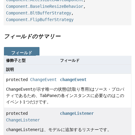
Component.BaselineResizeBehavior
,
Component.BltBufferStrategy
,
Component.FlipBufferStrategy
フィールドのサマリー
フィールド
修飾子と型
フィールド
説明
protected
ChangeEvent
changeEvent
ChangeEvent
が示す唯一の状態(読取り専用)はソース・プロパ
ティであるため、
TabPane
の各インスタンスに必要なのはこの
イベント1つだけです。
protected
changeListener
ChangeListener
changeListener
は、モデルに追加するリスナーです。