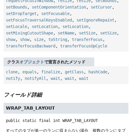
requestFocusInWindow
,
resize
,
resize
,
setBounds
,
setBounds
,
setComponentOrientation
,
setCursor
,
setDropTarget
,
setFocusable
,
setFocusTraversalKeysEnabled
,
setIgnoreRepaint
,
setLocale
,
setLocation
,
setLocation
,
setMixingCutoutShape
,
setName
,
setSize
,
setSize
,
show
,
show
,
size
,
toString
,
transferFocus
,
transferFocusBackward
,
transferFocusUpCycle
クラス
オブジェクト
で宣言されたメソッド
clone
,
equals
,
finalize
,
getClass
,
hashCode
,
notify
,
notifyAll
,
wait
,
wait
,
wait
フィールド詳細
WRAP_TAB_LAYOUT
public static final
int
WRAP_TAB_LAYOUT
すべてのタブが単一のランに収まらない場合、複数のランにタブ