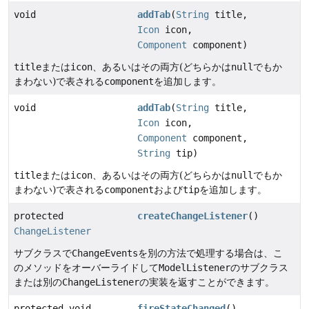
void
addTab
(
String
title,
Icon
icon,
Component
component)
title
または
icon
、あるいはその両方(どちらかは
null
でもか
まわない)で表される
component
を追加します。
void
addTab
(
String
title,
Icon
icon,
Component
component,
String
tip)
title
または
icon
、あるいはその両方(どちらかは
null
でもか
まわない)で表される
component
および
tip
を追加します。
protected
createChangeListener
()
ChangeListener
サブクラスで
ChangeEvents
を別の方法で処理する場合は、こ
のメソッドをオーバーライドして
ModelListener
のサブクラス
または別の
ChangeListener
の実装を返すことができます。
protected void
fireStateChanged
()