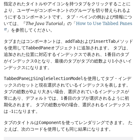
指定されたタイトルやアイコンを持つタブをクリックすることに
より、ユーザーがコンポーネントのグループを切り替えられるよ
うにするコンポーネントです。
タブ・ペインの例および情報につ
いては、『
The Java Tutorial
』の「
How to Use Tabbed Panes
」を参照してください。
タブまたはコンポーネントは、
addTab
および
insertTab
メソッド
を使用して
TabbedPane
オブジェクトに追加されます。
タブは、
追加された位置に対応するインデックスで表され、1番目のタブ
がインデックス0となり、最後のタブがタブの総数より1小さいイ
ンデックスになります。
TabbedPane
は
SingleSelectionModel
を使用してタブ・インデ
ックスのセットと現在選択されているインデックスを表します。
タブの総数が0より大きい場合、選択されているインデックスが
常にあり、デフォルトでは、1番目のタブが選択されるように初
期化されます。
タブの総数が0の場合、選択されるインデックス
は -1になります。
タブのタイトルは
Component
を使ってレンダリングできます。
た
とえば、次のコードを使用しても同じ結果になります。