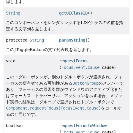
得します。
String
getUIClassID
()
このコンポーネントをレンダリングするL&Fクラスの名前を指
定する文字列を返します。
protected
String
paramString
()
このJToggleButtonの文字列表現を返します。
void
requestFocus
(
FocusEvent.Cause
cause)
このトグル・ボタンが、別のトグル・ボタンが選択され、フォ
ーカスの所有者である可能性がある
ButtonGroup
のメンバーで
あり、フォーカスの原因引数がウィンドウのアクティブ化また
はフォーカス・トラバーサル・アクションを示す場合、メソッ
ド実行の結果は、グループで選択されたトグル・ボタンで
Component.requestFocus(FocusEvent.Cause)
をコールす
るのと同じです。
boolean
requestFocusInWindow
(
FocusEvent.Cause
cause)