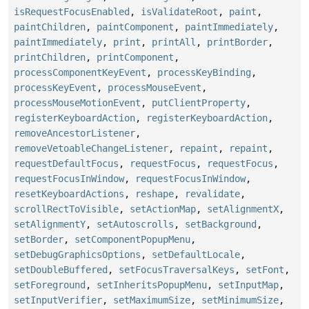
isRequestFocusEnabled
,
isValidateRoot
,
paint
,
paintChildren
,
paintComponent
,
paintImmediately
,
paintImmediately
,
print
,
printAll
,
printBorder
,
printChildren
,
printComponent
,
processComponentKeyEvent
,
processKeyBinding
,
processKeyEvent
,
processMouseEvent
,
processMouseMotionEvent
,
putClientProperty
,
registerKeyboardAction
,
registerKeyboardAction
,
removeAncestorListener
,
removeVetoableChangeListener
,
repaint
,
repaint
,
requestDefaultFocus
,
requestFocus
,
requestFocus
,
requestFocusInWindow
,
requestFocusInWindow
,
resetKeyboardActions
,
reshape
,
revalidate
,
scrollRectToVisible
,
setActionMap
,
setAlignmentX
,
setAlignmentY
,
setAutoscrolls
,
setBackground
,
setBorder
,
setComponentPopupMenu
,
setDebugGraphicsOptions
,
setDefaultLocale
,
setDoubleBuffered
,
setFocusTraversalKeys
,
setFont
,
setForeground
,
setInheritsPopupMenu
,
setInputMap
,
setInputVerifier
,
setMaximumSize
,
setMinimumSize
,