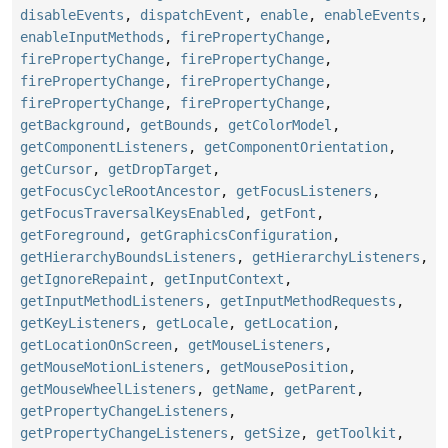
disableEvents
,
dispatchEvent
,
enable
,
enableEvents
,
enableInputMethods
,
firePropertyChange
,
firePropertyChange
,
firePropertyChange
,
firePropertyChange
,
firePropertyChange
,
firePropertyChange
,
firePropertyChange
,
getBackground
,
getBounds
,
getColorModel
,
getComponentListeners
,
getComponentOrientation
,
getCursor
,
getDropTarget
,
getFocusCycleRootAncestor
,
getFocusListeners
,
getFocusTraversalKeysEnabled
,
getFont
,
getForeground
,
getGraphicsConfiguration
,
getHierarchyBoundsListeners
,
getHierarchyListeners
,
getIgnoreRepaint
,
getInputContext
,
getInputMethodListeners
,
getInputMethodRequests
,
getKeyListeners
,
getLocale
,
getLocation
,
getLocationOnScreen
,
getMouseListeners
,
getMouseMotionListeners
,
getMousePosition
,
getMouseWheelListeners
,
getName
,
getParent
,
getPropertyChangeListeners
,
getPropertyChangeListeners
,
getSize
,
getToolkit
,