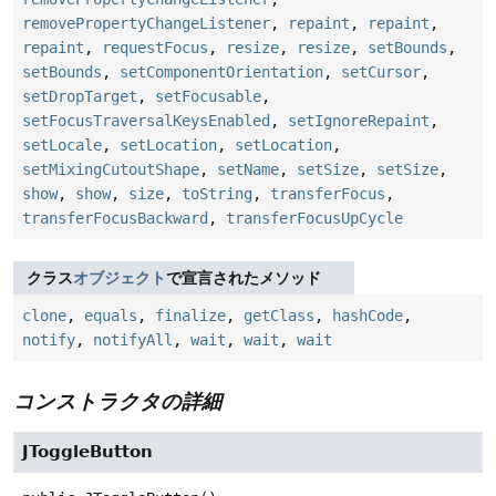
removePropertyChangeListener
,
repaint
,
repaint
,
repaint
,
requestFocus
,
resize
,
resize
,
setBounds
,
setBounds
,
setComponentOrientation
,
setCursor
,
setDropTarget
,
setFocusable
,
setFocusTraversalKeysEnabled
,
setIgnoreRepaint
,
setLocale
,
setLocation
,
setLocation
,
setMixingCutoutShape
,
setName
,
setSize
,
setSize
,
show
,
show
,
size
,
toString
,
transferFocus
,
transferFocusBackward
,
transferFocusUpCycle
クラス
オブジェクト
で宣言されたメソッド
clone
,
equals
,
finalize
,
getClass
,
hashCode
,
notify
,
notifyAll
,
wait
,
wait
,
wait
コンストラクタの詳細
JToggleButton