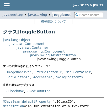
Java SE 25 & JDK 25
java.desktop
javax.swing
JToggleButton
機械翻訳について
クラスJToggleButton
java.lang.Object
java.awt.Component
java.awt.Container
javax.swing.JComponent
javax.swing.AbstractButton
javax.swing.JToggleButton
すべての実装されたインタフェース:
ImageObserver
,
ItemSelectable
,
MenuContainer
,
Serializable
,
Accessible
,
SwingConstants
直系の既知のサブクラス:
JCheckBox
,
JRadioButton
@JavaBean
(
defaultProperty
="UIClassID", 
description
="An implementation of a two-state 