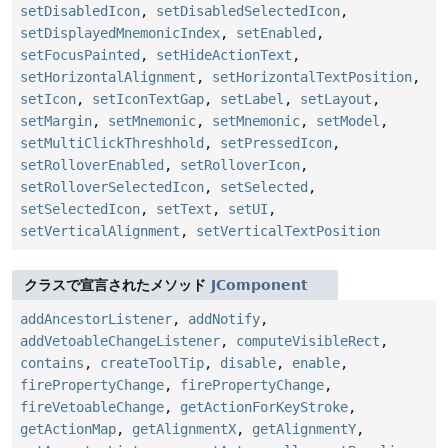
setDisabledIcon
,
setDisabledSelectedIcon
,
setDisplayedMnemonicIndex
,
setEnabled
,
setFocusPainted
,
setHideActionText
,
setHorizontalAlignment
,
setHorizontalTextPosition
,
setIcon
,
setIconTextGap
,
setLabel
,
setLayout
,
setMargin
,
setMnemonic
,
setMnemonic
,
setModel
,
setMultiClickThreshhold
,
setPressedIcon
,
setRolloverEnabled
,
setRolloverIcon
,
setRolloverSelectedIcon
,
setSelected
,
setSelectedIcon
,
setText
,
setUI
,
setVerticalAlignment
,
setVerticalTextPosition
クラスで宣言されたメソッド
JComponent
addAncestorListener
,
addNotify
,
addVetoableChangeListener
,
computeVisibleRect
,
contains
,
createToolTip
,
disable
,
enable
,
firePropertyChange
,
firePropertyChange
,
fireVetoableChange
,
getActionForKeyStroke
,
getActionMap
,
getAlignmentX
,
getAlignmentY
,