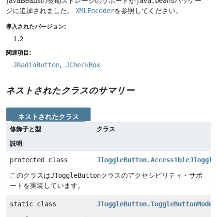
JavaBeansの長期ストレージのサポートが
java.beans
パッケー
ジに追加されました。
XMLEncoder
を参照してください。
導入されたバージョン:
1.2
関連項目:
JRadioButton
JCheckBox
ネストされたクラスのサマリー
ネストされたクラス
修飾子と型
クラス
説明
protected class
JToggleButton.AccessibleJToggle
このクラスは
JToggleButton
クラスのアクセシビリティ・サポ
ートを実装しています。
static class
JToggleButton.ToggleButtonModel