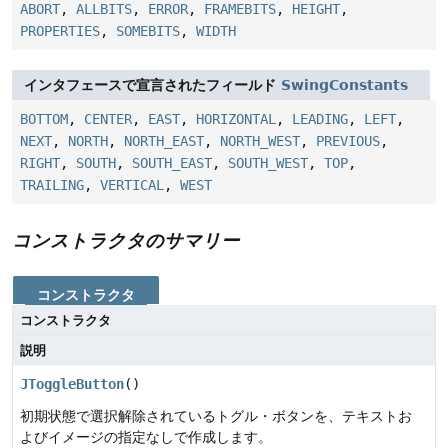
ABORT
,
ALLBITS
,
ERROR
,
FRAMEBITS
,
HEIGHT
,
PROPERTIES
,
SOMEBITS
,
WIDTH
インタフェースで宣言されたフィールド
SwingConstants
BOTTOM
,
CENTER
,
EAST
,
HORIZONTAL
,
LEADING
,
LEFT
,
NEXT
,
NORTH
,
NORTH_EAST
,
NORTH_WEST
,
PREVIOUS
,
RIGHT
,
SOUTH
,
SOUTH_EAST
,
SOUTH_WEST
,
TOP
,
TRAILING
,
VERTICAL
,
WEST
コンストラクタのサマリー
コンストラクタ
コンストラクタ
説明
JToggleButton
()
初期状態で選択解除されているトグル・ボタンを、テキストお
よびイメージの指定なしで作成します。