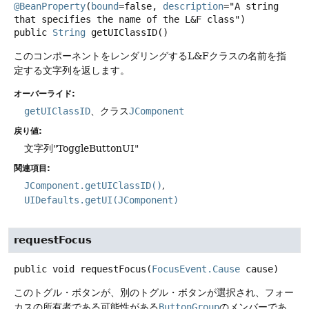
@BeanProperty
(
bound
=false, 
description
="A string 
that specifies the name of the L&F class") 
public
String
getUIClassID
()
このコンポーネントをレンダリングするL&Fクラスの名前を指
定する文字列を返します。
オーバーライド:
getUIClassID
、クラス
JComponent
戻り値:
文字列"ToggleButtonUI"
関連項目:
JComponent.getUIClassID()
UIDefaults.getUI(JComponent)
requestFocus
public
void
requestFocus
(
FocusEvent.Cause
 cause)
このトグル・ボタンが、別のトグル・ボタンが選択され、フォー
カスの所有者である可能性がある
ButtonGroup
のメンバーであ