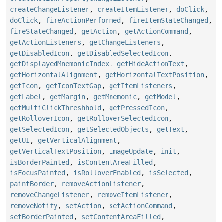
createChangeListener
,
createItemListener
,
doClick
,
doClick
,
fireActionPerformed
,
fireItemStateChanged
,
fireStateChanged
,
getAction
,
getActionCommand
,
getActionListeners
,
getChangeListeners
,
getDisabledIcon
,
getDisabledSelectedIcon
,
getDisplayedMnemonicIndex
,
getHideActionText
,
getHorizontalAlignment
,
getHorizontalTextPosition
,
getIcon
,
getIconTextGap
,
getItemListeners
,
getLabel
,
getMargin
,
getMnemonic
,
getModel
,
getMultiClickThreshhold
,
getPressedIcon
,
getRolloverIcon
,
getRolloverSelectedIcon
,
getSelectedIcon
,
getSelectedObjects
,
getText
,
getUI
,
getVerticalAlignment
,
getVerticalTextPosition
,
imageUpdate
,
init
,
isBorderPainted
,
isContentAreaFilled
,
isFocusPainted
,
isRolloverEnabled
,
isSelected
,
paintBorder
,
removeActionListener
,
removeChangeListener
,
removeItemListener
,
removeNotify
,
setAction
,
setActionCommand
,
setBorderPainted
,
setContentAreaFilled
,