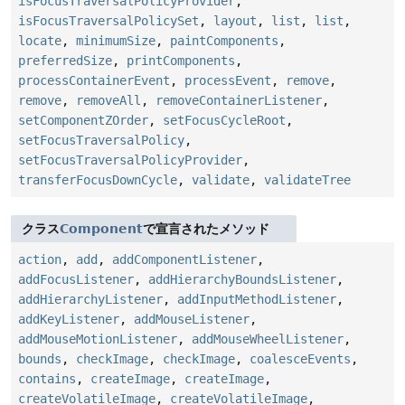
isFocusTraversalPolicyProvider
,
isFocusTraversalPolicySet
,
layout
,
list
,
list
,
locate
,
minimumSize
,
paintComponents
,
preferredSize
,
printComponents
,
processContainerEvent
,
processEvent
,
remove
,
remove
,
removeAll
,
removeContainerListener
,
setComponentZOrder
,
setFocusCycleRoot
,
setFocusTraversalPolicy
,
setFocusTraversalPolicyProvider
,
transferFocusDownCycle
,
validate
,
validateTree
クラス
Component
で宣言されたメソッド
action
,
add
,
addComponentListener
,
addFocusListener
,
addHierarchyBoundsListener
,
addHierarchyListener
,
addInputMethodListener
,
addKeyListener
,
addMouseListener
,
addMouseMotionListener
,
addMouseWheelListener
,
bounds
,
checkImage
,
checkImage
,
coalesceEvents
,
contains
,
createImage
,
createImage
,
createVolatileImage
,
createVolatileImage
,