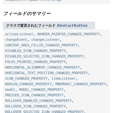
フィールドのサマリー
クラスで宣言されたフィールド
AbstractButton
actionListener
,
BORDER_PAINTED_CHANGED_PROPERTY
,
changeEvent
,
changeListener
,
CONTENT_AREA_FILLED_CHANGED_PROPERTY
,
DISABLED_ICON_CHANGED_PROPERTY
,
DISABLED_SELECTED_ICON_CHANGED_PROPERTY
,
FOCUS_PAINTED_CHANGED_PROPERTY
,
HORIZONTAL_ALIGNMENT_CHANGED_PROPERTY
,
HORIZONTAL_TEXT_POSITION_CHANGED_PROPERTY
,
ICON_CHANGED_PROPERTY
,
itemListener
,
MARGIN_CHANGED_PROPERTY
,
MNEMONIC_CHANGED_PROPERTY
,
model
,
MODEL_CHANGED_PROPERTY
,
PRESSED_ICON_CHANGED_PROPERTY
,
ROLLOVER_ENABLED_CHANGED_PROPERTY
,
ROLLOVER_ICON_CHANGED_PROPERTY
,
ROLLOVER_SELECTED_ICON_CHANGED_PROPERTY
,