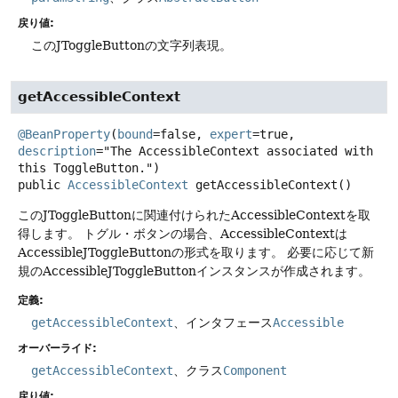
戻り値:
このJToggleButtonの文字列表現。
getAccessibleContext
@BeanProperty
(
bound
=false, 
expert
=true, 
description
="The AccessibleContext associated with 
this ToggleButton.") 
public
AccessibleContext
getAccessibleContext
()
このJToggleButtonに関連付けられたAccessibleContextを取
得します。
トグル・ボタンの場合、AccessibleContextは
AccessibleJToggleButtonの形式を取ります。
必要に応じて新
規のAccessibleJToggleButtonインスタンスが作成されます。
定義:
getAccessibleContext
、インタフェース
Accessible
オーバーライド:
getAccessibleContext
、クラス
Component
戻り値: