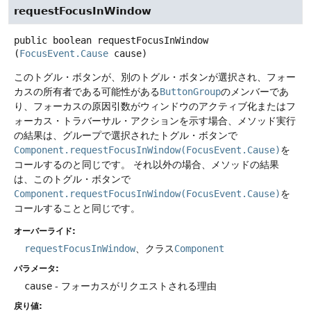
requestFocusInWindow
public
boolean
requestFocusInWindow
(
FocusEvent.Cause
 cause)
このトグル・ボタンが、別のトグル・ボタンが選択され、フォー
カスの所有者である可能性がある
ButtonGroup
のメンバーであ
り、フォーカスの原因引数がウィンドウのアクティブ化またはフ
ォーカス・トラバーサル・アクションを示す場合、メソッド実行
の結果は、グループで選択されたトグル・ボタンで
Component.requestFocusInWindow(FocusEvent.Cause)
を
コールするのと同じです。
それ以外の場合、メソッドの結果
は、このトグル・ボタンで
Component.requestFocusInWindow(FocusEvent.Cause)
を
コールすることと同じです。
オーバーライド:
requestFocusInWindow
、クラス
Component
パラメータ:
cause
- フォーカスがリクエストされる理由
戻り値: