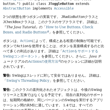
button.") 
public class 
JToggleButton
extends 
AbstractButton
 implements 
Accessible
2つの状態を持つボタンの実装です。
JRadioButton
クラスと
JCheckBox
クラスは、このクラスのサブクラスです。
詳細は、
『
The Java Tutorial
』の「
How to Use Buttons, Check
Boxes, and Radio Buttons
」を参照してください。
ボタンは、
Action
によって、構成とある程度の制御が可能です。
ボタンで
Action
を使用することは、ボタンを直接構成するのと比
べて多くの利点があります。
詳細は「
Action
をサポートする
Swingコンポーネント
」を参照してください。さらに、
Java チ
ュートリアル
の
Actionsの使用方法
のセクションに詳細が説明
されています。
警告:
Swingはスレッドに対して安全ではありません。
詳細は、
「
Swing's Threading Policy
」を参照してください。
警告:
このクラスの直列化されたオブジェクトは、今後のSwing
リリースと互換ではなくなる予定です。
現在の直列化のサポート
は、短期間の格納や、同じバージョンのSwingを実行するアプリ
ケーション間のRMIに適しています。
1.4では、すべての