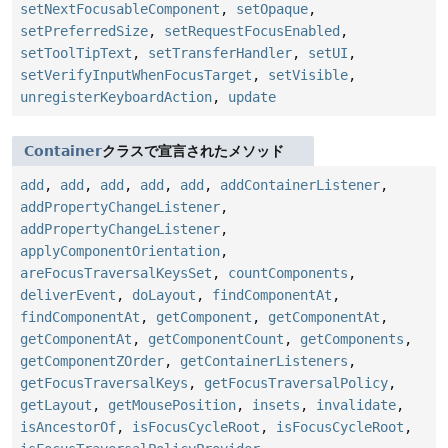
setNextFocusableComponent
,
setOpaque
,
setPreferredSize
,
setRequestFocusEnabled
,
setToolTipText
,
setTransferHandler
,
setUI
,
setVerifyInputWhenFocusTarget
,
setVisible
,
unregisterKeyboardAction
,
update
Container
クラスで宣言されたメソッド
add
,
add
,
add
,
add
,
add
,
addContainerListener
,
addPropertyChangeListener
,
addPropertyChangeListener
,
applyComponentOrientation
,
areFocusTraversalKeysSet
,
countComponents
,
deliverEvent
,
doLayout
,
findComponentAt
,
findComponentAt
,
getComponent
,
getComponentAt
,
getComponentAt
,
getComponentCount
,
getComponents
,
getComponentZOrder
,
getContainerListeners
,
getFocusTraversalKeys
,
getFocusTraversalPolicy
,
getLayout
,
getMousePosition
,
insets
,
invalidate
,
isAncestorOf
,
isFocusCycleRoot
,
isFocusCycleRoot
,