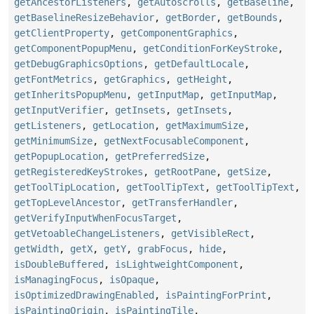
getAncestorListeners
,
getAutoscrolls
,
getBaseline
,
getBaselineResizeBehavior
,
getBorder
,
getBounds
,
getClientProperty
,
getComponentGraphics
,
getComponentPopupMenu
,
getConditionForKeyStroke
,
getDebugGraphicsOptions
,
getDefaultLocale
,
getFontMetrics
,
getGraphics
,
getHeight
,
getInheritsPopupMenu
,
getInputMap
,
getInputMap
,
getInputVerifier
,
getInsets
,
getInsets
,
getListeners
,
getLocation
,
getMaximumSize
,
getMinimumSize
,
getNextFocusableComponent
,
getPopupLocation
,
getPreferredSize
,
getRegisteredKeyStrokes
,
getRootPane
,
getSize
,
getToolTipLocation
,
getToolTipText
,
getToolTipText
,
getTopLevelAncestor
,
getTransferHandler
,
getVerifyInputWhenFocusTarget
,
getVetoableChangeListeners
,
getVisibleRect
,
getWidth
,
getX
,
getY
,
grabFocus
,
hide
,
isDoubleBuffered
,
isLightweightComponent
,
isManagingFocus
,
isOpaque
,
isOptimizedDrawingEnabled
,
isPaintingForPrint
,
isPaintingOrigin
,
isPaintingTile
,