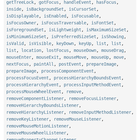
getTreeLock
,
gotFocus
,
handleEvent
,
hasFocus
,
inside
,
isBackgroundSet
,
isCursorSet
,
isDisplayable
,
isEnabled
,
isFocusable
,
isFocusOwner
,
isFocusTraversable
,
isFontSet
,
isForegroundSet
,
isLightweight
,
isMaximumSizeSet
,
isMinimumSizeSet
,
isPreferredSizeSet
,
isShowing
,
isValid
,
isVisible
,
keyDown
,
keyUp
,
list
,
list
,
list
,
location
,
lostFocus
,
mouseDown
,
mouseDrag
,
mouseEnter
,
mouseExit
,
mouseMove
,
mouseUp
,
move
,
nextFocus
,
paintAll
,
postEvent
,
prepareImage
,
prepareImage
,
processComponentEvent
,
processFocusEvent
,
processHierarchyBoundsEvent
,
processHierarchyEvent
,
processInputMethodEvent
,
processMouseWheelEvent
,
remove
,
removeComponentListener
,
removeFocusListener
,
removeHierarchyBoundsListener
,
removeHierarchyListener
,
removeInputMethodListener
,
removeKeyListener
,
removeMouseListener
,
removeMouseMotionListener
,
removeMouseWheelListener
,
removePropertyChangeListener
,