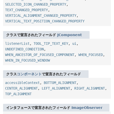
SELECTED_ICON_CHANGED_PROPERTY
,
TEXT_CHANGED_PROPERTY
,
VERTICAL_ALIGNMENT_CHANGED_PROPERTY
,
VERTICAL_TEXT_POSITION_CHANGED_PROPERTY
クラスで宣言されたフィールド
JComponent
listenerList
,
TOOL_TIP_TEXT_KEY
,
ui
,
UNDEFINED_CONDITION
,
WHEN_ANCESTOR_OF_FOCUSED_COMPONENT
,
WHEN_FOCUSED
,
WHEN_IN_FOCUSED_WINDOW
クラス
コンポーネント
で宣言されたフィールド
accessibleContext
,
BOTTOM_ALIGNMENT
,
CENTER_ALIGNMENT
,
LEFT_ALIGNMENT
,
RIGHT_ALIGNMENT
,
TOP_ALIGNMENT
インタフェースで宣言されたフィールド
ImageObserver