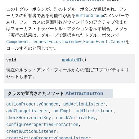
このトグル・ボタンが、別のトグル・ボタンが選択され、フォ
ーカスの所有者である可能性がある
ButtonGroup
のメンバーで
あり、フォーカスの原因引数がウィンドウのアクティブ化また
はフォーカス・トラバーサル・アクションを示す場合、メソッ
ド実行の結果は、グループで選択されたトグル・ボタンで
Component.requestFocusInWindow(FocusEvent.Cause)
を
コールするのと同じです。
void
updateUI
()
現在のルック・アンド・フィールからの値にUIプロパティをリ
セットします。
クラスで宣言されたメソッド
AbstractButton
actionPropertyChanged
,
addActionListener
,
addChangeListener
,
addImpl
,
addItemListener
,
checkHorizontalKey
,
checkVerticalKey
,
configurePropertiesFromAction
,
createActionListener
,
createActionPropertyChangeListener
,