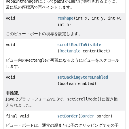
RepaintManager
によってpaintが1回だけ実行されるように、
常に親の座標系で再ペイントします。
void
reshape
(int x, int y, int w,
int h)
このビュー・ポートの境界を設定します。
void
scrollRectToVisible
(
Rectangle
contentRect)
ビュー内の
Rectangle
が可視になるようにビューをスクロール
します。
void
setBackingStoreEnabled
(boolean enabled)
非推奨。
Java 2プラットフォームv1.3で、
setScrollMode()
に置き換
えられました。
final void
setBorder
(
Border
border)
ビュー・ポートは、通常の親または子のクリッピングでその子