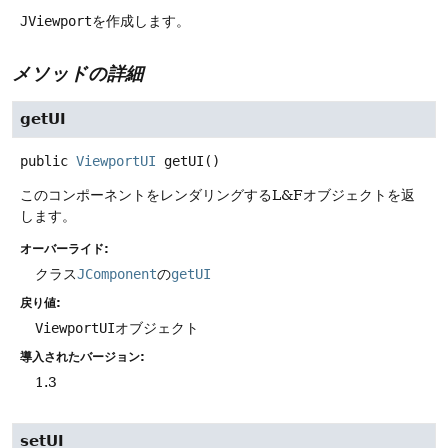
JViewport
を作成します。
メソッドの詳細
getUI
public
ViewportUI
getUI
()
このコンポーネントをレンダリングするL&Fオブジェクトを返
します。
オーバーライド:
クラス
JComponent
の
getUI
戻り値:
ViewportUI
オブジェクト
導入されたバージョン:
1.3
setUI