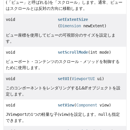
(「ビュー」と呼ばれる)を「スクロール」します。通常、ビュー
はスクロールとは反対の方向に移動します。
void
setExtentSize
(
Dimension
newExtent)
ビュー座標を使用してビューの可視部分のサイズを設定しま
す。
void
setScrollMode
(int mode)
ビューポート・コンテンツのスクロール・メソッドを制御する
ために使用します。
void
setUI
(
ViewportUI
ui)
このコンポーネントをレンダリングするL&Fオブジェクトを設
定します。
void
setView
(
Component
view)
JViewport
の1つの軽量な子(
view
)を設定します。
null
も指定
できます。