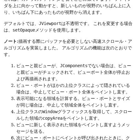
ダを上に向かって動かすと、新しいものが視野のいちばん上に入
り、いちばん下にあったものが視野から消えます。
デフォルトでは、
JViewport
は不透明です。
これを変更する場合
は、
setOpaque
メソッドを使用します。
ノート:
描画する際にバッファを必要としない高速スクロール・ア
ルゴリズムを実装しました。
アルゴリズムの機能は次のとおりで
す。
ビューと親ビューが、
JComponents
でない場合は、ビュー
と親ビューがチェックされて、ビューポート全体が停止お
よび再描画されます。
ビュー・ポートがほかの上位クラスによって隠されている
場合は、中止してビュー・ポート全体をペイントし直す。
表示可能になる領域を計算する。ビュー・ポートとサイズ
が同じ場合は、中止して領域全体をペイントし直す。
上位クラスの
Window
グラフィックスを取得して、スクロー
ルした領域の
copyArea
をペイントし直す。
ビューに新しく表示された領域をペイントし直すようメッ
セージを送る。
次にビュー・ポートにペイントが呼び出されたときに、ク