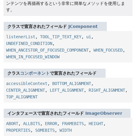
ンテンツを再描画するという非常に簡単なメソッドを使用しま
す。
クラスで宣言されたフィールド
JComponent
listenerList
,
TOOL_TIP_TEXT_KEY
,
ui
,
UNDEFINED_CONDITION
,
WHEN_ANCESTOR_OF_FOCUSED_COMPONENT
,
WHEN_FOCUSED
,
WHEN_IN_FOCUSED_WINDOW
クラス
コンポーネント
で宣言されたフィールド
accessibleContext
,
BOTTOM_ALIGNMENT
,
CENTER_ALIGNMENT
,
LEFT_ALIGNMENT
,
RIGHT_ALIGNMENT
,
TOP_ALIGNMENT
インタフェースで宣言されたフィールド
ImageObserver
ABORT
,
ALLBITS
,
ERROR
,
FRAMEBITS
,
HEIGHT
,
PROPERTIES
,
SOMEBITS
,
WIDTH