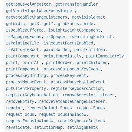
getTopLevelAncestor
,
getTransferHandler
,
getVerifyInputWhenFocusTarget
,
getVetoableChangeListeners
,
getVisibleRect
,
getWidth
,
getX
,
getY
,
grabFocus
,
hide
,
isDoubleBuffered
,
isLightweightComponent
,
isManagingFocus
,
isOpaque
,
isPaintingForPrint
,
isPaintingTile
,
isRequestFocusEnabled
,
isValidateRoot
,
paintBorder
,
paintChildren
,
paintComponent
,
paintImmediately
,
paintImmediately
,
print
,
printAll
,
printBorder
,
printChildren
,
printComponent
,
processComponentKeyEvent
,
processKeyBinding
,
processKeyEvent
,
processMouseEvent
,
processMouseMotionEvent
,
putClientProperty
,
registerKeyboardAction
,
registerKeyboardAction
,
removeAncestorListener
,
removeNotify
,
removeVetoableChangeListener
,
repaint
,
requestDefaultFocus
,
requestFocus
,
requestFocus
,
requestFocusInWindow
,
requestFocusInWindow
,
resetKeyboardActions
,
revalidate
,
setActionMap
,
setAlignmentX
,