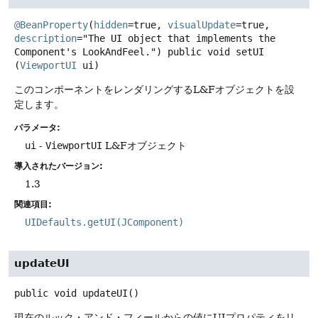
@BeanProperty
(
hidden
=true, 
visualUpdate
=true, 
description
="The UI object that implements the 
Component's LookAndFeel.") 
public
void
setUI
(
ViewportUI
 ui)
このコンポーネントをレンダリングするL&Fオブジェクトを設
定します。
パラメータ:
ui
-
ViewportUI
L&Fオブジェクト
導入されたバージョン:
1.3
関連項目:
UIDefaults.getUI(JComponent)
updateUI
public
void
updateUI
()
現在のルック・アンド・フィールからの値にUIプロパティをリ