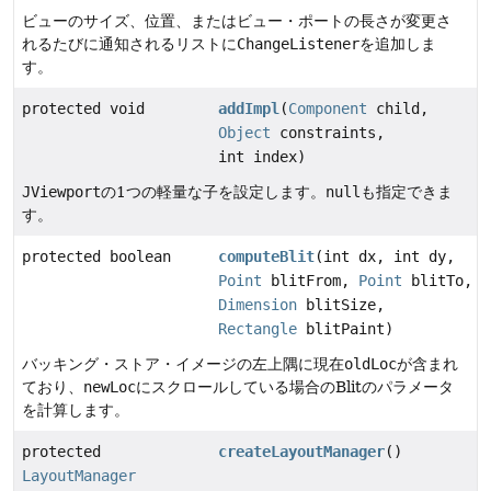
ビューのサイズ、位置、またはビュー・ポートの長さが変更さ
れるたびに通知されるリストに
ChangeListener
を追加しま
す。
protected void
addImpl
(
Component
child,
Object
constraints,
int index)
JViewport
の1つの軽量な子を設定します。
null
も指定できま
す。
protected boolean
computeBlit
(int dx, int dy,
Point
blitFrom,
Point
blitTo,
Dimension
blitSize,
Rectangle
blitPaint)
バッキング・ストア・イメージの左上隅に現在
oldLoc
が含まれ
ており、
newLoc
にスクロールしている場合のBlitのパラメータ
を計算します。
protected
createLayoutManager
()
LayoutManager