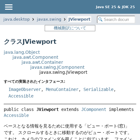
Java SE 25 & JDK 25
java.desktop
javax.swing
JViewport
機械翻訳について
クラスJViewport
java.lang.Object
java.awt.Component
java.awt.Container
javax.swing.JComponent
javax.swing.JViewport
すべての実装されたインタフェース:
ImageObserver
,
MenuContainer
,
Serializable
,
Accessible
public class 
JViewport
extends 
JComponent
 implements 
Accessible
ベースとなる情報を見るために使用する「ビュー・ポート(窓)」
です。
スクロールするときに移動するのがビュー・ポートです。
これは、カメラのファインダを覗くことに似ています。
ファイン