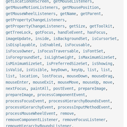
getLocationOnScreen
,
getMouseListeners
,
getMouseMotionListeners
,
getMousePosition
,
getMouseWheelListeners
,
getName
,
getParent
,
getPropertyChangeListeners
,
getPropertyChangeListeners
,
getSize
,
getToolkit
,
getTreeLock
,
gotFocus
,
handleEvent
,
hasFocus
,
imageUpdate
,
inside
,
isBackgroundSet
,
isCursorSet
,
isDisplayable
,
isEnabled
,
isFocusable
,
isFocusOwner
,
isFocusTraversable
,
isFontSet
,
isForegroundSet
,
isLightweight
,
isMaximumSizeSet
,
isMinimumSizeSet
,
isPreferredSizeSet
,
isShowing
,
isValid
,
isVisible
,
keyDown
,
keyUp
,
list
,
list
,
list
,
location
,
lostFocus
,
mouseDown
,
mouseDrag
,
mouseEnter
,
mouseExit
,
mouseMove
,
mouseUp
,
move
,
nextFocus
,
paintAll
,
postEvent
,
prepareImage
,
prepareImage
,
processComponentEvent
,
processFocusEvent
,
processHierarchyBoundsEvent
,
processHierarchyEvent
,
processInputMethodEvent
,
processMouseWheelEvent
,
remove
,
removeComponentListener
,
removeFocusListener
,
removeHierarchyBoundsListener
,