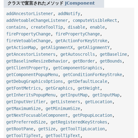
クラスで宣言されたメソッド
JComponent
addAncestorListener
,
addNotify
,
addVetoableChangeListener
,
computeVisibleRect
,
contains
,
createToolTip
,
disable
,
enable
,
firePropertyChange
,
firePropertyChange
,
fireVetoableChange
,
getActionForKeyStroke
,
getActionMap
,
getAlignmentX
,
getAlignmentY
,
getAncestorListeners
,
getAutoscrolls
,
getBaseline
,
getBaselineResizeBehavior
,
getBorder
,
getBounds
,
getClientProperty
,
getComponentGraphics
,
getComponentPopupMenu
,
getConditionForKeyStroke
,
getDebugGraphicsOptions
,
getDefaultLocale
,
getFontMetrics
,
getGraphics
,
getHeight
,
getInheritsPopupMenu
,
getInputMap
,
getInputMap
,
getInputVerifier
,
getListeners
,
getLocation
,
getMaximumSize
,
getMinimumSize
,
getNextFocusableComponent
,
getPopupLocation
,
getPreferredSize
,
getRegisteredKeyStrokes
,
getRootPane
,
getSize
,
getToolTipLocation
,
getToolTipText
,
getToolTipText
,