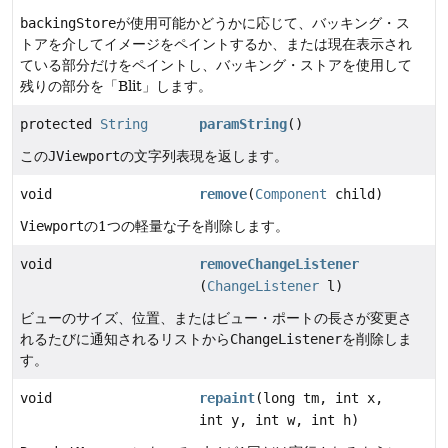
backingStore
が使用可能かどうかに応じて、バッキング・ス
トアを介してイメージをペイントするか、または現在表示され
ている部分だけをペイントし、バッキング・ストアを使用して
残りの部分を「Blit」します。
protected
String
paramString
()
この
JViewport
の文字列表現を返します。
void
remove
(
Component
child)
Viewport
の1つの軽量な子を削除します。
void
removeChangeListener
(
ChangeListener
l)
ビューのサイズ、位置、またはビュー・ポートの長さが変更さ
れるたびに通知されるリストから
ChangeListener
を削除しま
す。
void
repaint
(long tm, int x,
int y, int w, int h)