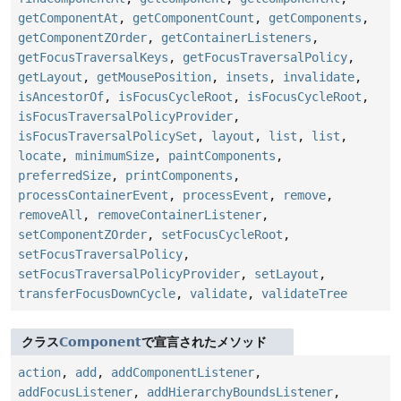
getComponentAt
,
getComponentCount
,
getComponents
,
getComponentZOrder
,
getContainerListeners
,
getFocusTraversalKeys
,
getFocusTraversalPolicy
,
getLayout
,
getMousePosition
,
insets
,
invalidate
,
isAncestorOf
,
isFocusCycleRoot
,
isFocusCycleRoot
,
isFocusTraversalPolicyProvider
,
isFocusTraversalPolicySet
,
layout
,
list
,
list
,
locate
,
minimumSize
,
paintComponents
,
preferredSize
,
printComponents
,
processContainerEvent
,
processEvent
,
remove
,
removeAll
,
removeContainerListener
,
setComponentZOrder
,
setFocusCycleRoot
,
setFocusTraversalPolicy
,
setFocusTraversalPolicyProvider
,
setLayout
,
transferFocusDownCycle
,
validate
,
validateTree
クラス
Component
で宣言されたメソッド
action
,
add
,
addComponentListener
,
addFocusListener
,
addHierarchyBoundsListener
,