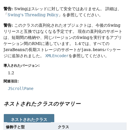
警告:
Swingはスレッドに対して安全ではありません。
詳細は、
「
Swing's Threading Policy
」を参照してください。
警告:
このクラスの直列化されたオブジェクトは、今後のSwing
リリースと互換ではなくなる予定です。
現在の直列化のサポート
は、短期間の格納や、同じバージョンのSwingを実行するアプリ
ケーション間のRMIに適しています。
1.4では、すべての
JavaBeansの長期ストレージのサポートが
java.beans
パッケー
ジに追加されました。
XMLEncoder
を参照してください。
導入されたバージョン:
1.2
関連項目:
JScrollPane
ネストされたクラスのサマリー
ネストされたクラス
修飾子と型
クラス