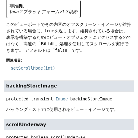
非推奨。
Java 2プラットフォームv1.3以降
このビューポートでその内容のオフスクリーン・イメージが維持
されている場合に、trueを返します。維持されている場合は、
表示を構築するためにビュー・オブジェクトにアクセスするので
はなく、高速の「Bit blit」処理を使用してスクロールを実行で
きます。
デフォルトは「
false
」です。
関連項目:
setScrollMode(int)
backingStoreImage
protected transient
Image
backingStoreImage
バッキング・ストアに使用されるビュー・イメージです。
scrollUnderway
protected
boolean
scrollUnderway