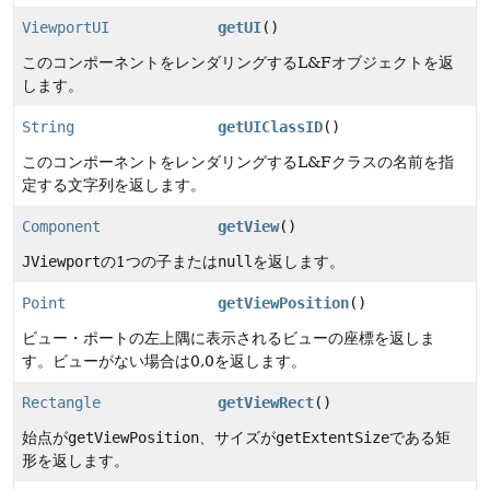
ViewportUI
getUI
()
このコンポーネントをレンダリングするL&Fオブジェクトを返
します。
String
getUIClassID
()
このコンポーネントをレンダリングするL&Fクラスの名前を指
定する文字列を返します。
Component
getView
()
JViewport
の1つの子または
null
を返します。
Point
getViewPosition
()
ビュー・ポートの左上隅に表示されるビューの座標を返しま
す。ビューがない場合は0,0を返します。
Rectangle
getViewRect
()
始点が
getViewPosition
、サイズが
getExtentSize
である矩
形を返します。