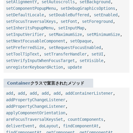
setAlignmentY
,
setAutoscrolls
,
setBackground
,
setComponentPopupMenu
,
setDebugGraphicsOptions
,
setDefaultLocale
,
setDoubleBuffered
,
setEnabled
,
setFocusTraversalKeys
,
setFont
,
setForeground
,
setInheritsPopupMenu
,
setInputMap
,
setInputVerifier
,
setMaximumSize
,
setMinimumSize
,
setNextFocusableComponent
,
setOpaque
,
setPreferredSize
,
setRequestFocusEnabled
,
setToolTipText
,
setTransferHandler
,
setUI
,
setVerifyInputWhenFocusTarget
,
setVisible
,
unregisterKeyboardAction
,
update
Container
クラスで宣言されたメソッド
add
,
add
,
add
,
add
,
add
,
addContainerListener
,
addPropertyChangeListener
,
addPropertyChangeListener
,
applyComponentOrientation
,
areFocusTraversalKeysSet
,
countComponents
,
deliverEvent
,
doLayout
,
findComponentAt
,
findComponentAt
,
getComponent
,
getComponentAt
,