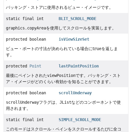
バッキング・ストアに使用されるビュー・イメージです。
static final int
BLIT_SCROLL_MODE
graphics.copyArea
を使用してスクロールを実装します。
protected boolean
isViewSizeSet
ビュー・ポートの寸法が決められている場合にtrueを返しま
す。
protected
Point
lastPaintPosition
最後にペイントされた
viewPosition
です。バッキング・スト
ア・イメージがどのくらい有効かを知ることができます。
protected boolean
scrollUnderway
scrollUnderway
フラグは、
JList
などのコンポーネントで使
用されます。
static final int
SIMPLE_SCROLL_MODE
このモードはスクロール・ペインをスクロールするたびに全コ