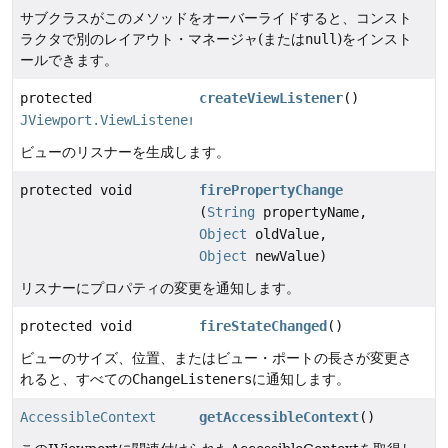
サブクラスがこのメソッドをオーバーライドすると、コンスト
ラクタで別のレイアウト・マネージャ(または
null
)をインスト
ールできます。
protected
createViewListener
()
JViewport.ViewListener
ビューのリスナーを生成します。
protected void
firePropertyChange
(
String
propertyName,
Object
oldValue,
Object
newValue)
リスナーにプロパティの変更を通知します。
protected void
fireStateChanged
()
ビューのサイズ、位置、またはビュー・ポートの長さが変更さ
れると、すべての
ChangeListeners
に通知します。
AccessibleContext
getAccessibleContext
()