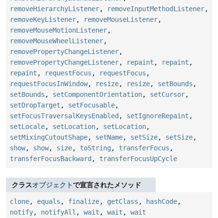
removeHierarchyListener
,
removeInputMethodListener
,
removeKeyListener
,
removeMouseListener
,
removeMouseMotionListener
,
removeMouseWheelListener
,
removePropertyChangeListener
,
removePropertyChangeListener
,
repaint
,
repaint
,
repaint
,
requestFocus
,
requestFocus
,
requestFocusInWindow
,
resize
,
resize
,
setBounds
,
setBounds
,
setComponentOrientation
,
setCursor
,
setDropTarget
,
setFocusable
,
setFocusTraversalKeysEnabled
,
setIgnoreRepaint
,
setLocale
,
setLocation
,
setLocation
,
setMixingCutoutShape
,
setName
,
setSize
,
setSize
,
show
,
show
,
size
,
toString
,
transferFocus
,
transferFocusBackward
,
transferFocusUpCycle
クラス
オブジェクト
で宣言されたメソッド
clone
,
equals
,
finalize
,
getClass
,
hashCode
,
notify
,
notifyAll
,
wait
,
wait
,
wait