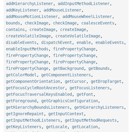
addHierarchyListener
,
addInputMethodListener
,
addKeyListener
,
addMouseListener
,
addMouseMotionListener
,
addMouseWheelListener
,
bounds
,
checkImage
,
checkImage
,
coalesceEvents
,
contains
,
createImage
,
createImage
,
createVolatileImage
,
createVolatileImage
,
disableEvents
,
dispatchEvent
,
enable
,
enableEvents
,
enableInputMethods
,
firePropertyChange
,
firePropertyChange
,
firePropertyChange
,
firePropertyChange
,
firePropertyChange
,
firePropertyChange
,
getBackground
,
getBounds
,
getColorModel
,
getComponentListeners
,
getComponentOrientation
,
getCursor
,
getDropTarget
,
getFocusCycleRootAncestor
,
getFocusListeners
,
getFocusTraversalKeysEnabled
,
getFont
,
getForeground
,
getGraphicsConfiguration
,
getHierarchyBoundsListeners
,
getHierarchyListeners
,
getIgnoreRepaint
,
getInputContext
,
getInputMethodListeners
,
getInputMethodRequests
,
getKeyListeners
,
getLocale
,
getLocation
,