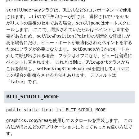
scrollUnderway
フラグは、
JList
などのコンポーネントで使用
されます。
JList
で下矢印キーが押され、選択されているセル
がリストの最後のセルである場合、
scrollpane
はオートスクロ
ールします。
ここで、選択されていたセルはペイントし直す必
要があるため、
setViewPosition(Point)
の明示的な呼出しが
ある場合にだけ、ビュー・ポートが最適化されたペイントをする
ためにフラグが必要になります。
setBounds
がほかのルートを
介して呼び出される場合、フラグはオフになり、ビューは普通に
ペイントし直されます。
これとは別に、
JViewport
クラスから
これを削除し、
setBackingStoreEnabled
を使用して
JList
に
この場合の制御をさせる方法もあります。
デフォルトは
「
false
」です。
BLIT_SCROLL_MODE
public static final
int
BLIT_SCROLL_MODE
graphics.copyArea
を使用してスクロールを実装します。
この
方法がほとんどのアプリケーションにとってもっとも速い方法で
す。