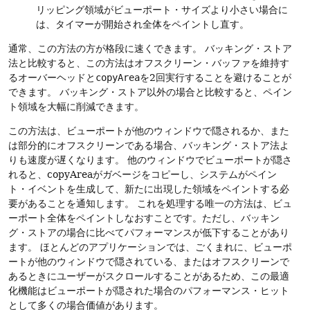
リッピング領域がビューポート・サイズより小さい場合に
は、タイマーが開始され全体をペイントし直す。
通常、この方法の方が格段に速くできます。
バッキング・ストア
法と比較すると、この方法はオフスクリーン・バッファを維持す
るオーバーヘッドと
copyArea
を2回実行することを避けることが
できます。
バッキング・ストア以外の場合と比較すると、ペイン
ト領域を大幅に削減できます。
この方法は、ビューポートが他のウィンドウで隠されるか、また
は部分的にオフスクリーンである場合、バッキング・ストア法よ
りも速度が遅くなります。
他のウィンドウでビューポートが隠さ
れると、copyAreaがガベージをコピーし、システムがペイン
ト・イベントを生成して、新たに出現した領域をペイントする必
要があることを通知します。
これを処理する唯一の方法は、ビュ
ーポート全体をペイントしなおすことです。ただし、バッキン
グ・ストアの場合に比べてパフォーマンスが低下することがあり
ます。
ほとんどのアプリケーションでは、ごくまれに、ビューポ
ートが他のウィンドウで隠されている、またはオフスクリーンで
あるときにユーザーがスクロールすることがあるため、この最適
化機能はビューポートが隠された場合のパフォーマンス・ヒット
として多くの場合価値があります。