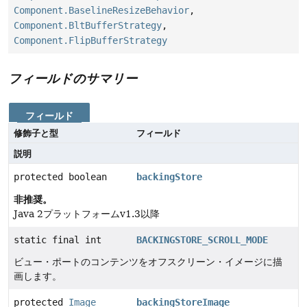
Component.BaselineResizeBehavior
,
Component.BltBufferStrategy
,
Component.FlipBufferStrategy
フィールドのサマリー
フィールド
修飾子と型
フィールド
説明
protected boolean
backingStore
非推奨。
Java 2プラットフォームv1.3以降
static final int
BACKINGSTORE_SCROLL_MODE
ビュー・ポートのコンテンツをオフスクリーン・イメージに描
画します。
protected
Image
backingStoreImage