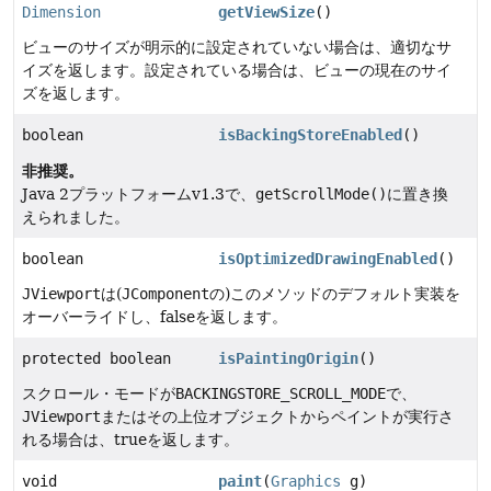
Dimension
getViewSize
()
ビューのサイズが明示的に設定されていない場合は、適切なサ
イズを返します。設定されている場合は、ビューの現在のサイ
ズを返します。
boolean
isBackingStoreEnabled
()
非推奨。
Java 2プラットフォームv1.3で、
getScrollMode()
に置き換
えられました。
boolean
isOptimizedDrawingEnabled
()
JViewport
は(
JComponent
の)このメソッドのデフォルト実装を
オーバーライドし、falseを返します。
protected boolean
isPaintingOrigin
()
スクロール・モードが
BACKINGSTORE_SCROLL_MODE
で、
JViewport
またはその上位オブジェクトからペイントが実行さ
れる場合は、trueを返します。
void
paint
(
Graphics
g)