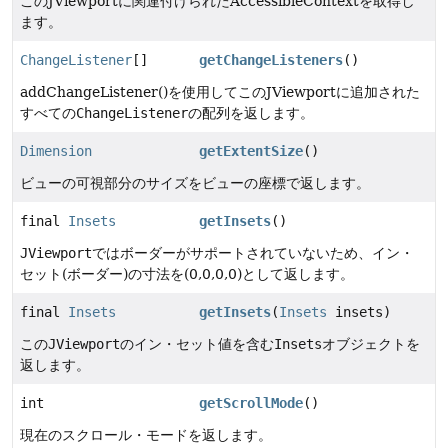
このJViewportに関連付けられたAccessibleContextを取得し
ます。
ChangeListener
[]
getChangeListeners
()
addChangeListener()を使用してこのJViewportに追加された
すべての
ChangeListener
の配列を返します。
Dimension
getExtentSize
()
ビューの可視部分のサイズをビューの座標で返します。
final
Insets
getInsets
()
JViewport
ではボーダーがサポートされていないため、イン・
セット(ボーダー)の寸法を(0,0,0,0)として返します。
final
Insets
getInsets
(
Insets
insets)
この
JViewport
のイン・セット値を含む
Insets
オブジェクトを
返します。
int
getScrollMode
()
現在のスクロール・モードを返します。