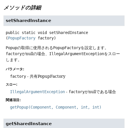
メソッドの詳細
setSharedInstance
public static
void
setSharedInstance
(
PopupFactory
 factory)
Popup
の取得に使用される
PopupFactory
を設定します。
factory
がnullの場合、
IllegalArgumentException
をスロー
します。
パラメータ:
factory
- 共有PopupFactory
スロー:
IllegalArgumentException
-
factory
がnullである場合
関連項目:
getPopup(Component, Component, int, int)
getSharedInstance