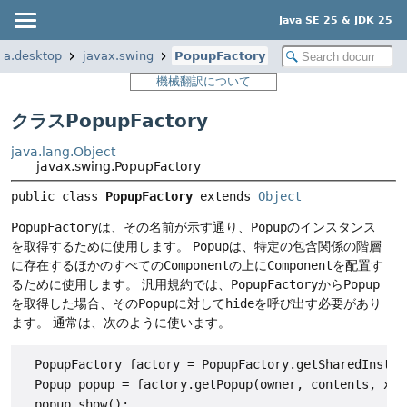
Java SE 25 & JDK 25
va.desktop
javax.swing
PopupFactory
機械翻訳について
クラスPopupFactory
java.lang.Object
javax.swing.PopupFactory
public class 
PopupFactory
extends 
Object
PopupFactory
は、その名前が示す通り、
Popup
のインスタンス
を取得するために使用します。
Popup
は、特定の包含関係の階層
に存在するほかのすべての
Component
の上に
Component
を配置す
るために使用します。
汎用規約では、
PopupFactory
から
Popup
を取得した場合、その
Popup
に対して
hide
を呼び出す必要があり
ます。
通常は、次のように使います。
  PopupFactory factory = PopupFactory.getSharedInstanc
  Popup popup = factory.getPopup(owner, contents, x, y
  popup.show();
