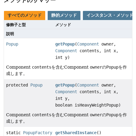
メソッドのサマリー
すべてのメソッド
静的メソッド
インスタンス・メソッド
修飾子と型
メソッド
説明
Popup
getPopup
(
Component
owner,
Component
contents, int x,
int y)
Component
contents
を含むComponent
owner
の
Popup
を作
成します。
protected
Popup
getPopup
(
Component
owner,
Component
contents, int x,
int y,
boolean isHeavyWeightPopup)
Component
contents
を含むComponent
owner
の
Popup
を作
成します。
static
PopupFactory
getSharedInstance
()