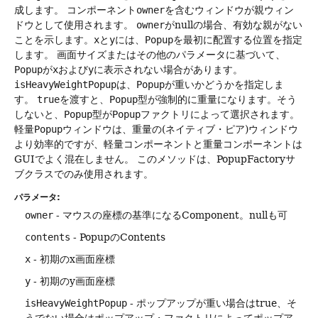
成します。
コンポーネント
owner
を含むウィンドウが親ウィン
ドウとして使用されます。
owner
がnullの場合、有効な親がない
ことを示します。
x
と
y
には、
Popup
を最初に配置する位置を指定
します。
画面サイズまたはその他のパラメータに基づいて、
Popup
が
x
および
y
に表示されない場合があります。
isHeavyWeightPopup
は、
Popup
が重いかどうかを指定しま
す。
true
を渡すと、
Popup
型が強制的に重量になります。そう
しないと、
Popup
型が
Popup
ファクトリによって選択されます。
軽量
Popup
ウィンドウは、重量の(ネイティブ・ピア)ウィンドウ
より効率的ですが、軽量コンポーネントと重量コンポーネントは
GUIでよく混在しません。
このメソッドは、PopupFactoryサ
ブクラスでのみ使用されます。
パラメータ:
owner
- マウスの座標の基準になるComponent。nullも可
contents
- PopupのContents
x
- 初期のx画面座標
y
- 初期のy画面座標
isHeavyWeightPopup
- ポップアップが重い場合はtrue、そ
うでない場合はポップアップ・ファクトリによってポップア