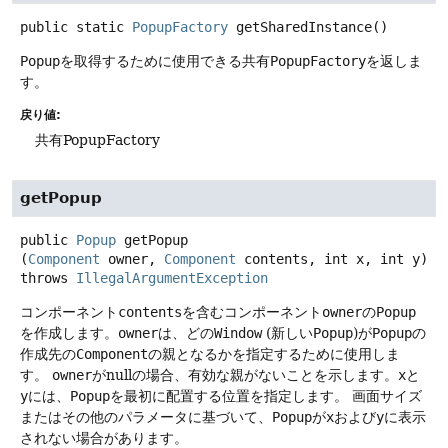
public static
PopupFactory
getSharedInstance
()
Popup
を取得するために使用できる共有
PopupFactory
を返しま
す。
戻り値:
共有PopupFactory
getPopup
public
Popup
getPopup
(
Component
 owner, 
Component
 contents, int x, int y)
throws
IllegalArgumentException
コンポーネント
contents
を含むコンポーネント
owner
の
Popup
を作成します。
owner
は、どの
Window
(新しい
Popup
)が
Popup
の
作成先の
Component
の親となるかを指定するために使用しま
す。
owner
がnullの場合、有効な親がないことを示します。
x
と
y
には、
Popup
を最初に配置する位置を指定します。
画面サイズ
またはその他のパラメータに基づいて、
Popup
が
x
および
y
に表示
されない場合があります。