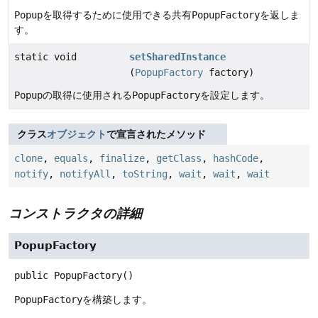
Popup
を取得するために使用できる共有
PopupFactory
を返しま
す。
static void
setSharedInstance
(
PopupFactory
factory)
Popup
の取得に使用される
PopupFactory
を設定します。
クラス
オブジェクト
で宣言されたメソッド
clone
,
equals
,
finalize
,
getClass
,
hashCode
,
notify
,
notifyAll
,
toString
,
wait
,
wait
,
wait
コンストラクタの詳細
PopupFactory
public
PopupFactory
()
PopupFactory
を構築します。