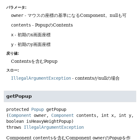
パラメータ:
owner
- マウスの座標の基準になるComponent。nullも可
contents
- PopupのContents
x
- 初期のx画面座標
y
- 初期のy画面座標
戻り値:
Contentsを含むPopup
スロー:
IllegalArgumentException
- contentsがnullの場合
getPopup
protected
Popup
getPopup
(
Component
 owner, 
Component
 contents, int x, int y, 
boolean isHeavyWeightPopup)
throws
IllegalArgumentException
Component
contents
を含むComponent
owner
の
Popup
を作