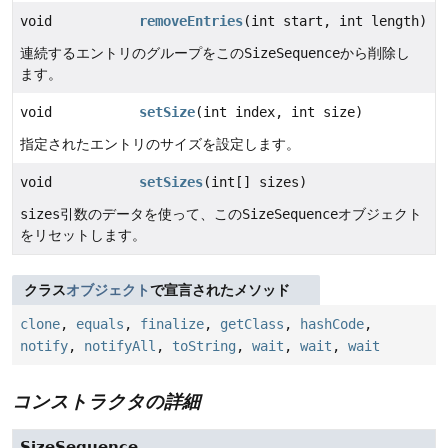
void
removeEntries
(int start, int length)
連続するエントリのグループをこの
SizeSequence
から削除し
ます。
void
setSize
(int index, int size)
指定されたエントリのサイズを設定します。
void
setSizes
(int[] sizes)
sizes
引数のデータを使って、この
SizeSequence
オブジェクト
をリセットします。
クラス
オブジェクト
で宣言されたメソッド
clone
,
equals
,
finalize
,
getClass
,
hashCode
,
notify
,
notifyAll
,
toString
,
wait
,
wait
,
wait
コンストラクタの詳細
SizeSequence