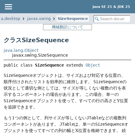
Java SE 25 & JDK 25
va.desktop
javax.swing
SizeSequence
機械翻訳について
クラスSizeSequence
java.lang.Object
javax.swing.SizeSequence
public class 
SizeSequence
extends 
Object
SizeSequence
オブジェクトは、サイズおよび対応する位置の、
順序付けされたリストを効率的に維持します。
SizeSequence
の
状況として適切な例としては、サイズが等しくない複数の行を表
示するコンポーネントの場合があります。
この場合、単一の
SizeSequence
オブジェクトを使って、すべての行の高さとY位置
を追跡できます。
もう1つの例として、列サイズが等しくない
JTable
などの複数列
コンポーネントがあります。
JTable
は、単一の
SizeSequence
オ
ブジェクトを使ってすべての列の幅とX位置を格納できます。
続