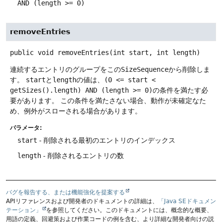
AND (length >= 0)
removeEntries
public
void
removeEntries
(int start, int length)
連続するエントリのグループをこの
SizeSequence
から削除しま
す。
start
と
length
の値は、
(0 <= start <
getSizes().length) AND (length >= 0)
の条件を満たす必
要があります。
この条件を満たさない場合、動作が未確定なた
め、例外がスローされる場合があります。
パラメータ:
start
- 削除される最初のエントリのインデックス
length
- 削除されるエントリの数
バグを報告する、または機能強化を提案する
APIリファレンスおよび開発者のドキュメントの詳細は、
「Java SEドキュメン
テーション」
を参照してください。このドキュメントには、概念的な概要、
用語の定義、回避策および作業コードの例を含む、より詳細な開発者向けの説