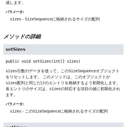
成します。
パラメータ:
sizes
-
SizeSequence
に格納されるサイズの配列
メソッドの詳細
setSizes
public
void
setSizes
(int[] sizes)
sizes
引数のデータを使って、この
SizeSequence
オブジェクト
をリセットします。
このメソッドは、このオブジェクトが
sizes
配列と同じだけのエントリを格納するよう初期化します。
各エントリのサイズは、
sizes
の対応する項目の値に初期化され
ます。
パラメータ:
sizes
- この
SizeSequence
に格納されるサイズの配列