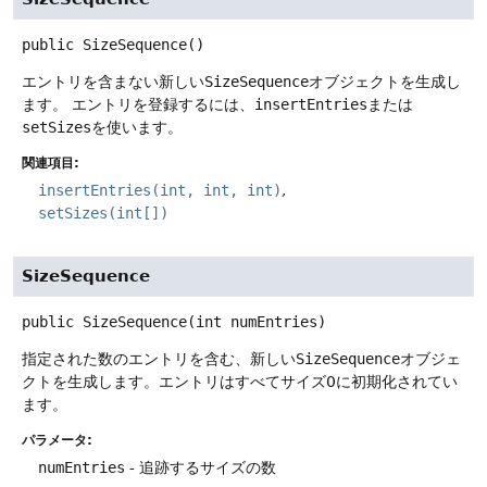
public
SizeSequence
()
エントリを含まない新しい
SizeSequence
オブジェクトを生成し
ます。
エントリを登録するには、
insertEntries
または
setSizes
を使います。
関連項目:
insertEntries(int, int, int)
setSizes(int[])
SizeSequence
public
SizeSequence
(int numEntries)
指定された数のエントリを含む、新しい
SizeSequence
オブジェ
クトを生成します。エントリはすべてサイズ0に初期化されてい
ます。
パラメータ:
numEntries
- 追跡するサイズの数