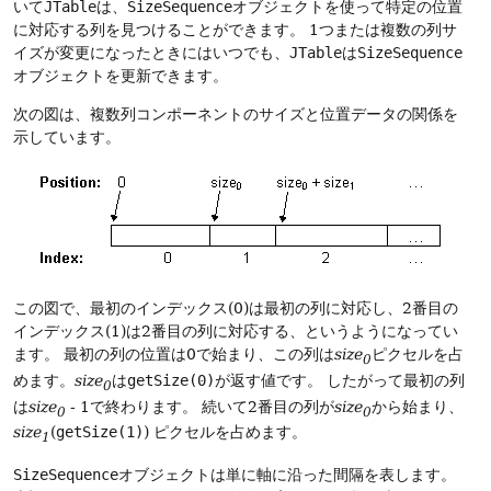
いて
JTable
は、
SizeSequence
オブジェクトを使って特定の位置
に対応する列を見つけることができます。
1つまたは複数の列サ
イズが変更になったときにはいつでも、
JTable
は
SizeSequence
オブジェクトを更新できます。
次の図は、複数列コンポーネントのサイズと位置データの関係を
示しています。
この図で、最初のインデックス(0)は最初の列に対応し、2番目の
インデックス(1)は2番目の列に対応する、というようになってい
ます。
最初の列の位置は0で始まり、この列は
size
ピクセルを占
0
めます。
size
は
getSize(0)
が返す値です。
したがって最初の列
0
は
size
- 1で終わります。
続いて2番目の列が
size
から始まり、
0
0
size
(
getSize(1)
) ピクセルを占めます。
1
SizeSequence
オブジェクトは単に軸に沿った間隔を表します。