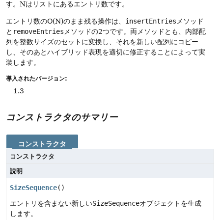
す。Nはリストにあるエントリ数です。
エントリ数のO(N)のまま残る操作は、
insertEntries
メソッド
と
removeEntries
メソッドの2つです。両メソッドとも、内部配
列を整数サイズのセットに変換し、それを新しい配列にコピー
し、そのあとハイブリッド表現を適切に修正することによって実
装します。
導入されたバージョン:
1.3
コンストラクタのサマリー
コンストラクタ
コンストラクタ
説明
SizeSequence
()
エントリを含まない新しい
SizeSequence
オブジェクトを生成
します。