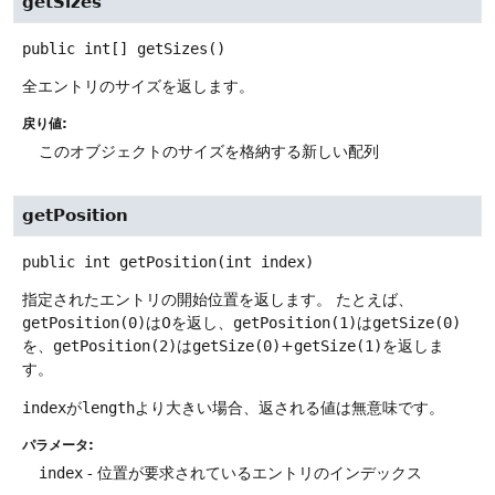
getSizes
public
int[]
getSizes
()
全エントリのサイズを返します。
戻り値:
このオブジェクトのサイズを格納する新しい配列
getPosition
public
int
getPosition
(int index)
指定されたエントリの開始位置を返します。
たとえば、
getPosition(0)
は0を返し、
getPosition(1)
は
getSize(0)
を、
getPosition(2)
は
getSize(0)
+
getSize(1)
を返しま
す。
index
が
length
より大きい場合、返される値は無意味です。
パラメータ:
index
- 位置が要求されているエントリのインデックス