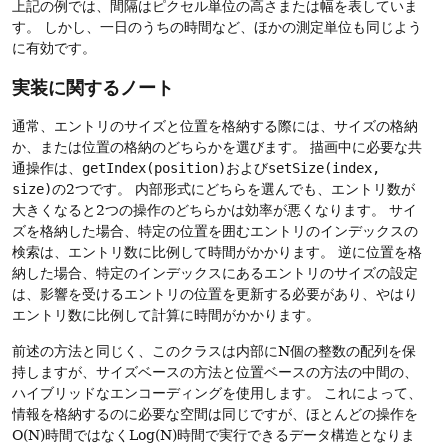
上記の例では、間隔はピクセル単位の高さまたは幅を表していま
す。
しかし、一日のうちの時間など、ほかの測定単位も同じよう
に有効です。
実装に関するノート
通常、エントリのサイズと位置を格納する際には、サイズの格納
か、または位置の格納のどちらかを選びます。
描画中に必要な共
通操作は、
getIndex(position)
および
setSize(index,
size)
の2つです。
内部形式にどちらを選んでも、エントリ数が
大きくなると2つの操作のどちらかは効率が悪くなります。
サイ
ズを格納した場合、特定の位置を囲むエントリのインデックスの
検索は、エントリ数に比例して時間がかかります。
逆に位置を格
納した場合、特定のインデックスにあるエントリのサイズの設定
は、影響を受けるエントリの位置を更新する必要があり、やはり
エントリ数に比例して計算に時間がかかります。
前述の方法と同じく、このクラスは内部にN個の整数の配列を保
持しますが、サイズベースの方法と位置ベースの方法の中間の、
ハイブリッドなエンコーディングを使用します。
これによって、
情報を格納するのに必要な空間は同じですが、ほとんどの操作を
O(N)時間ではなくLog(N)時間で実行できるデータ構造となりま