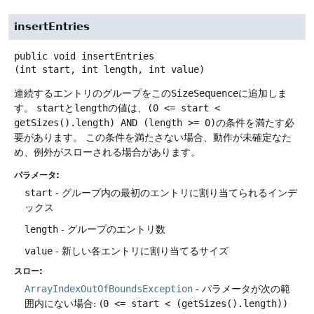
insertEntries
public
void
insertEntries
(int start, int length, int value)
連続するエントリのグループをこの
SizeSequence
に追加しま
す。
start
と
length
の値は、
(0 <= start <
getSizes().length) AND (length >= 0)
の条件を満たす必
要があります。
この条件を満たさない場合、動作が未確定なた
め、例外がスローされる場合があります。
パラメータ:
start
- グループ内の最初のエントリに割り当てられるインデ
ックス
length
- グループのエントリ数
value
- 新しい各エントリに割り当てるサイズ
スロー:
ArrayIndexOutOfBoundsException
- パラメータが次の範
囲内にない場合: (
0 <= start < (getSizes().length))