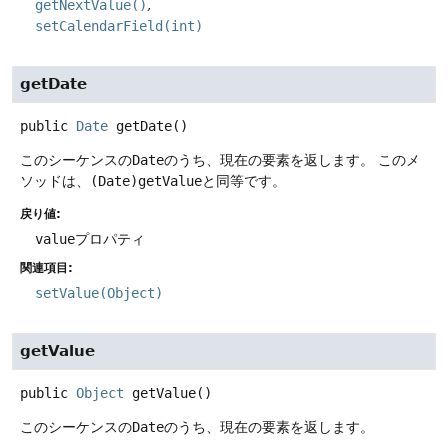
getNextValue()
setCalendarField(int)
getDate
public
Date
getDate
()
このシーケンスの
Date
のうち、現在の要素を返します。
このメ
ソッドは、
(Date)getValue
と同等です。
戻り値:
value
プロパティ
関連項目:
setValue(Object)
getValue
public
Object
getValue
()
このシーケンスの
Date
のうち、現在の要素を返します。