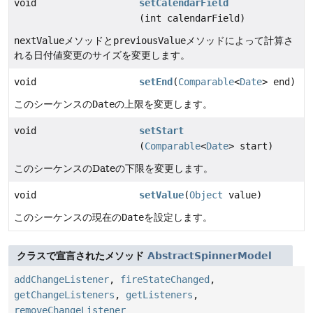
void
setCalendarField
(int calendarField)
nextValue
メソッドと
previousValue
メソッドによって計算さ
れる日付値変更のサイズを変更します。
void
setEnd
(
Comparable
<
Date
> end)
このシーケンスの
Date
の上限を変更します。
void
setStart
(
Comparable
<
Date
> start)
このシーケンスのDateの下限を変更します。
void
setValue
(
Object
value)
このシーケンスの現在の
Date
を設定します。
クラスで宣言されたメソッド
AbstractSpinnerModel
addChangeListener
,
fireStateChanged
,
getChangeListeners
,
getListeners
,
removeChangeListener