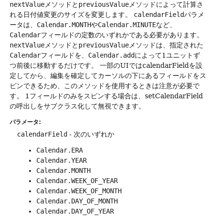
nextValue
メソッドと
previousValue
メソッドによって計算さ
れる日付値変更のサイズを変更します。
calendarField
パラメ
ータは、
Calendar.MONTH
や
Calendar.MINUTE
など、
Calendar
フィールドの定数のいずれかである必要があります。
nextValue
メソッドと
previousValue
メソッドは、指定された
Calendar
フィールドを、
Calendar.add
によって1ユニットず
つ前後に移動するだけです。
一部のUIではcalendarFieldを設
定してから、編集を確定してカーソルの下にあるフィールドをス
ピンできるため、このメソッドを使用するときは注意が必要で
す。
1フィールドのみをスピンする場合は、setCalendarField
の呼出しをサブクラス化して無視できます。
パラメータ:
calendarField
- 次のいずれか
Calendar.ERA
Calendar.YEAR
Calendar.MONTH
Calendar.WEEK_OF_YEAR
Calendar.WEEK_OF_MONTH
Calendar.DAY_OF_MONTH
Calendar.DAY_OF_YEAR