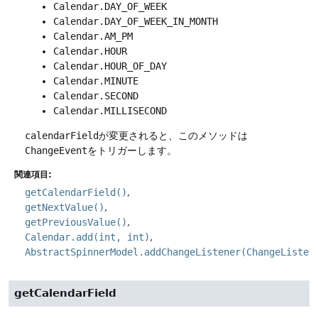
Calendar.DAY_OF_WEEK
Calendar.DAY_OF_WEEK_IN_MONTH
Calendar.AM_PM
Calendar.HOUR
Calendar.HOUR_OF_DAY
Calendar.MINUTE
Calendar.SECOND
Calendar.MILLISECOND
calendarField
が変更されると、このメソッドは
ChangeEvent
をトリガーします。
関連項目:
getCalendarField()
getNextValue()
getPreviousValue()
Calendar.add(int, int)
AbstractSpinnerModel.addChangeListener(ChangeListen
getCalendarField