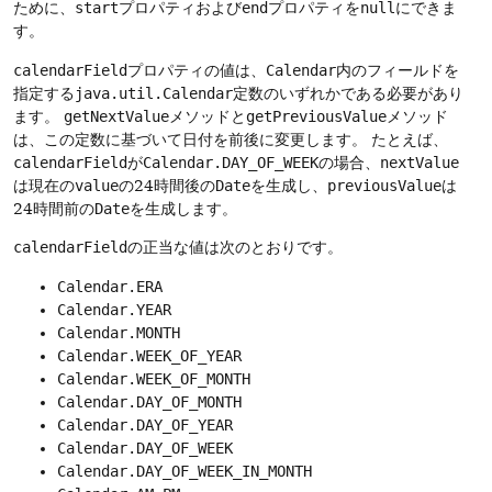
ために、
start
プロパティおよび
end
プロパティを
null
にできま
す。
calendarField
プロパティの値は、
Calendar
内のフィールドを
指定する
java.util.Calendar
定数のいずれかである必要があり
ます。
getNextValue
メソッドと
getPreviousValue
メソッド
は、この定数に基づいて日付を前後に変更します。
たとえば、
calendarField
が
Calendar.DAY_OF_WEEK
の場合、
nextValue
は現在の
value
の24時間後の
Date
を生成し、
previousValue
は
24時間前の
Date
を生成します。
calendarField
の正当な値は次のとおりです。
Calendar.ERA
Calendar.YEAR
Calendar.MONTH
Calendar.WEEK_OF_YEAR
Calendar.WEEK_OF_MONTH
Calendar.DAY_OF_MONTH
Calendar.DAY_OF_YEAR
Calendar.DAY_OF_WEEK
Calendar.DAY_OF_WEEK_IN_MONTH