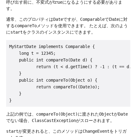
呼び出す前に、不変式がtrueになるようにする必要がありま
す。
通常、このプロパティは
Date
ですが、
Comparable
でDateに対
する
compareTo
メソッドを使用できます。
たとえば、次のよう
に
start
をクラスのインスタンスにできます。
MyStartDate implements Comparable {

    long t = 12345;

    public int compareTo(Date d) {

           return (t < d.getTime() ? -1 : (t == d.ge
    }

    public int compareTo(Object o) {

           return compareTo((Date)o);

    }

上記の例では、
compareTo(Object)
に渡された
Object
が
Date
でない場合、
ClassCastException
がスローされます。
start
が変更されると、このメソッドは
ChangeEvent
をトリガ