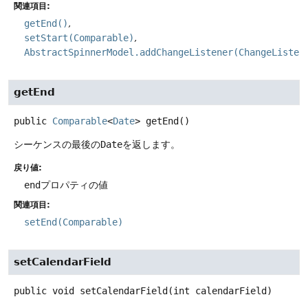
関連項目:
getEnd()
setStart(Comparable)
AbstractSpinnerModel.addChangeListener(ChangeListen
getEnd
public
Comparable
<
Date
>
getEnd
()
シーケンスの最後の
Date
を返します。
戻り値:
end
プロパティの値
関連項目:
setEnd(Comparable)
setCalendarField
public
void
setCalendarField
(int calendarField)