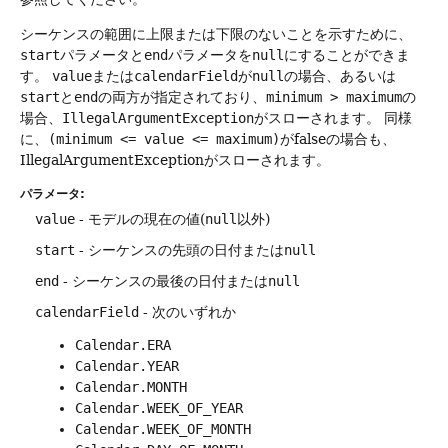
シーケンスの範囲に上限または下限のないことを示すために、
start
パラメータと
end
パラメータを
null
にすることができま
す。
value
または
calendarField
が
null
の場合、あるいは
start
と
end
の両方が指定されており、
minimum > maximum
の
場合、
IllegalArgumentException
がスローされます。
同様
に、
(minimum <= value <= maximum)
がfalseの場合も、
IllegalArgumentExceptionがスローされます。
パラメータ:
value
- モデルの現在の値(
null
以外)
start
- シーケンスの先頭の日付または
null
end
- シーケンスの最後の日付または
null
calendarField
- 次のいずれか
Calendar.ERA
Calendar.YEAR
Calendar.MONTH
Calendar.WEEK_OF_YEAR
Calendar.WEEK_OF_MONTH