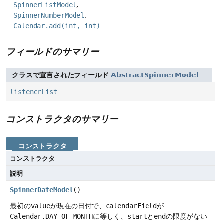
SpinnerListModel
SpinnerNumberModel
Calendar.add(int, int)
フィールドのサマリー
クラスで宣言されたフィールド
AbstractSpinnerModel
listenerList
コンストラクタのサマリー
コンストラクタ
コンストラクタ
説明
SpinnerDateModel
()
最初の
value
が現在の日付で、
calendarField
が
Calendar.DAY_OF_MONTH
に等しく、
start
と
end
の限度がない