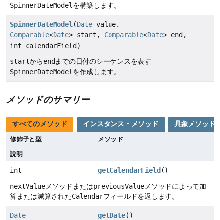
SpinnerDateModel
を構築します。
SpinnerDateModel
(
Date
value,
Comparable
<
Date
> start,
Comparable
<
Date
> end,
int calendarField)
start
から
end
までの日付のシーケンスを表す
SpinnerDateModel
を作成します。
メソッドのサマリー
すべてのメソッド
インスタンス・メソッド
具象メソッド
修飾子と型
メソッド
説明
int
getCalendarField
()
nextValue
メソッドまたは
previousValue
メソッドによって加
算または減算された
Calendar
フィールドを返します。
Date
getDate
()