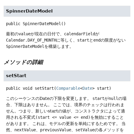
SpinnerDateModel
public
SpinnerDateModel
()
最初の
value
が現在の日付で、
calendarField
が
Calendar.DAY_OF_MONTH
に等しく、
start
と
end
の限度がない
SpinnerDateModel
を構築します。
メソッドの詳細
setStart
public
void
setStart
(
Comparable
<
Date
> start)
このシーケンスのDateの下限を変更します。
start
が
null
の場
合、下限はありません。
ここでは、境界のチェックは行われま
せん。つまり、新しいstartの値が、コンストラクタによって適
用される不変式
(start <= value <= end)
を無効にすること
があります。
これは、モデルの更新を単純にするためです。
当
然、
nextValue
、
previousValue
、
setValue
の各メソッドを