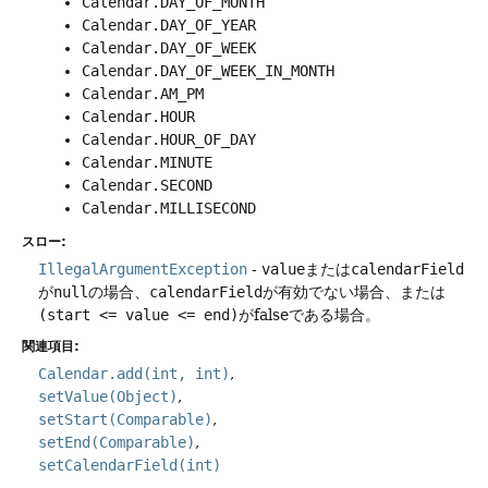
Calendar.DAY_OF_MONTH
Calendar.DAY_OF_YEAR
Calendar.DAY_OF_WEEK
Calendar.DAY_OF_WEEK_IN_MONTH
Calendar.AM_PM
Calendar.HOUR
Calendar.HOUR_OF_DAY
Calendar.MINUTE
Calendar.SECOND
Calendar.MILLISECOND
スロー:
IllegalArgumentException
-
value
または
calendarField
が
null
の場合、
calendarField
が有効でない場合、または
(start <= value <= end)
がfalseである場合。
関連項目:
Calendar.add(int, int)
setValue(Object)
setStart(Comparable)
setEnd(Comparable)
setCalendarField(int)