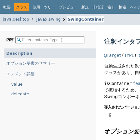
概要
クラス
使用
ツリー
プレビュー
新規
非推奨
索引
検索
ヘル
java.desktop
javax.swing
SwingContainer
内容
注釈インタフェ
Description
@Target
(
TYPE
) 
オプション要素のサマリー
自動生成された
Be
クラスがあり、自
エレメント詳細
isContainer
fe
value
て拡張するため、
delegate
Swingコンポ
導入されたバージョン
9
オプション要