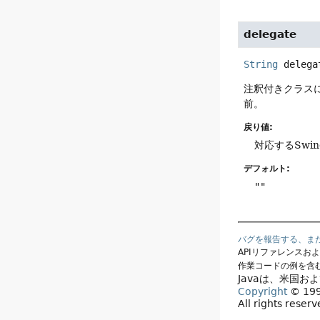
delegate
String
delega
注釈付きクラスに
前。
戻り値:
対応するSwi
デフォルト:
""
バグを報告する、ま
APIリファレンスお
作業コードの例を含
Javaは、米国お
Copyright
© 1993
All rights reser