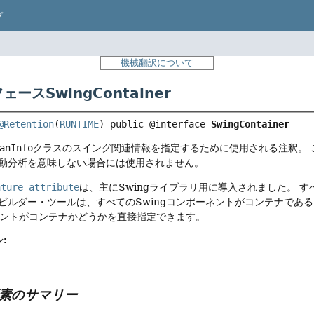
プ
機械翻訳について
ースSwingContainer
@Retention
(
RUNTIME
) 
public @interface 
SwingContainer
anInfo
クラスのスイング関連情報を指定するために使用される注釈。
動分析を意味しない場合には使用されません。
ature attribute
は、主にSwingライブラリ用に導入されました。
す
ビルダー・ツールは、すべてのSwingコンポーネントがコンテナであ
ーネントがコンテナかどうかを直接指定できます。
:
素のサマリー