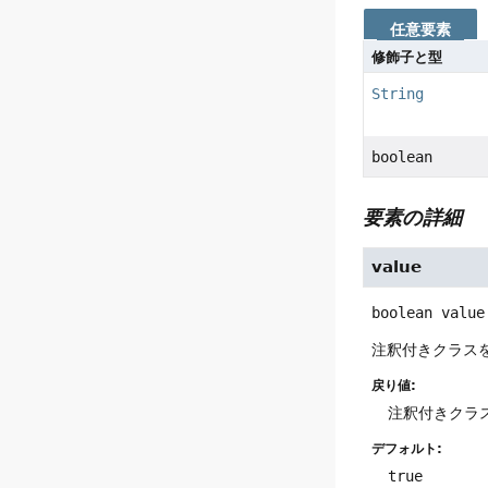
任意要素
修飾子と型
String
boolean
要素の詳細
value
boolean
value
注釈付きクラス
戻り値:
注釈付きクラス
デフォルト:
true