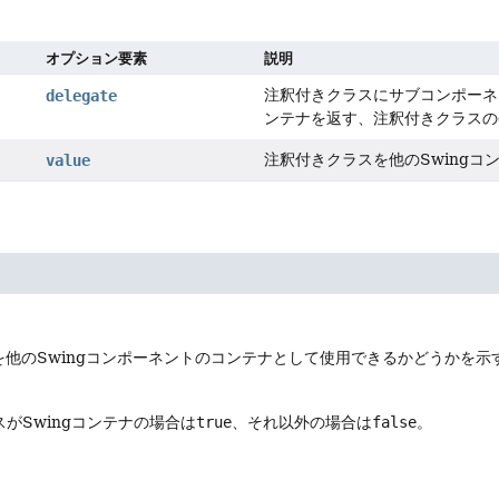
オプション要素
説明
注釈付きクラスにサブコンポーネ
delegate
ンテナを返す、注釈付きクラスのg
注釈付きクラスを他のSwing
value
を他のSwingコンポーネントのコンテナとして使用できるかどうかを示
がSwingコンテナの場合は
true
、それ以外の場合は
false
。