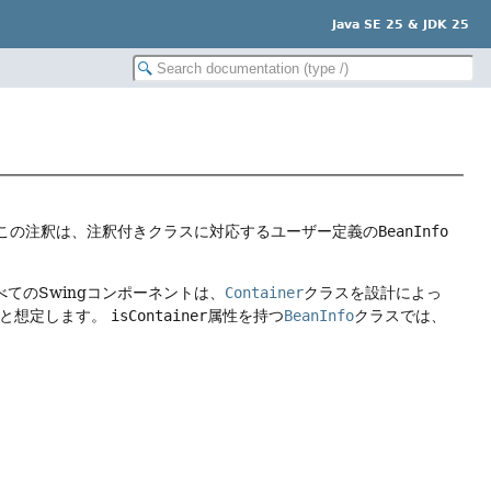
Java SE 25 & JDK 25
この注釈は、注釈付きクラスに対応するユーザー定義の
BeanInfo
べてのSwingコンポーネントは、
Container
クラスを設計によっ
ると想定します。
isContainer
属性を持つ
BeanInfo
クラスでは、