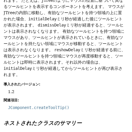
れます。
たとえば、JTreeのようにマウスの位置に基づいて異な
るツールヒントを表示するコンポーネントを考えます。
マウスが
JTreeの内部に移動し、有効なツールヒントを持つ領域の上に置
かれた場合、
initialDelay
ミリ秒が経過した後にツールヒント
が表示されます。
dismissDelay
ミリ秒が経過すると、ツールヒ
ントは表示されなくなります。
有効なツールヒントを持つ領域に
マウスがあり、ツールヒントが表示されているときに、有効なツ
ールヒントを持たない領域にマウスが移動すると、ツールヒント
は表示されなくなります。
reshowDelay
ミリ秒が経過する前に、
有効なツールヒントを持つ領域にマウスが再度移動すると、ツー
ルヒントは即時に表示されます。それ以外の場合は、
initialDelay
ミリ秒が経過してからツールヒントが再び表示さ
れます。
導入されたバージョン:
1.2
関連項目:
JComponent.createToolTip()
ネストされたクラスのサマリー