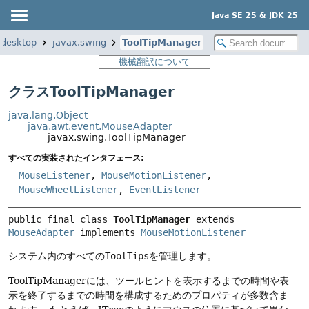
Java SE 25 & JDK 25
.desktop
javax.swing
ToolTipManager
機械翻訳について
クラスToolTipManager
java.lang.Object
java.awt.event.MouseAdapter
javax.swing.ToolTipManager
すべての実装されたインタフェース:
MouseListener
,
MouseMotionListener
,
MouseWheelListener
,
EventListener
public final class 
ToolTipManager
extends 
MouseAdapter
 implements 
MouseMotionListener
システム内のすべての
ToolTips
を管理します。
ToolTipManagerには、ツールヒントを表示するまでの時間や表
示を終了するまでの時間を構成するためのプロパティが多数含ま