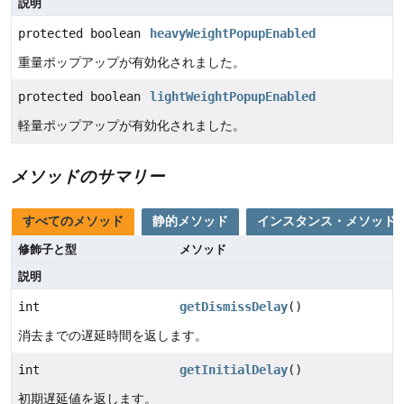
説明
protected boolean
heavyWeightPopupEnabled
重量ポップアップが有効化されました。
protected boolean
lightWeightPopupEnabled
軽量ポップアップが有効化されました。
メソッドのサマリー
すべてのメソッド
静的メソッド
インスタンス・メソッド
修飾子と型
メソッド
説明
int
getDismissDelay
()
消去までの遅延時間を返します。
int
getInitialDelay
()
初期遅延値を返します。