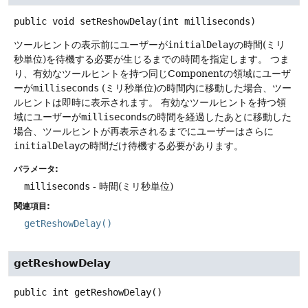
public
void
setReshowDelay
(int milliseconds)
ツールヒントの表示前にユーザーが
initialDelay
の時間(ミリ
秒単位)を待機する必要が生じるまでの時間を指定します。
つま
り、有効なツールヒントを持つ同じComponentの領域にユーザ
ーが
milliseconds
(ミリ秒単位)の時間内に移動した場合、ツー
ルヒントは即時に表示されます。
有効なツールヒントを持つ領
域にユーザーが
milliseconds
の時間を経過したあとに移動した
場合、ツールヒントが再表示されるまでにユーザーはさらに
initialDelay
の時間だけ待機する必要があります。
パラメータ:
milliseconds
- 時間(ミリ秒単位)
関連項目:
getReshowDelay()
getReshowDelay
public
int
getReshowDelay
()