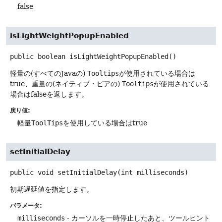
false
isLightWeightPopupEnabled
public
boolean
isLightWeightPopupEnabled
()
軽量の(すべてのJavaの)
Tooltips
が使用されている場合は
true、重量の(ネイティブ・ピアの)
Tooltips
が使用されている
場合はfalseを返します。
戻り値:
軽量
ToolTips
を使用している場合はtrue
setInitialDelay
public
void
setInitialDelay
(int milliseconds)
初期遅延値を指定します。
パラメータ:
milliseconds
- カーソルを一時停止したあと、ツールヒント