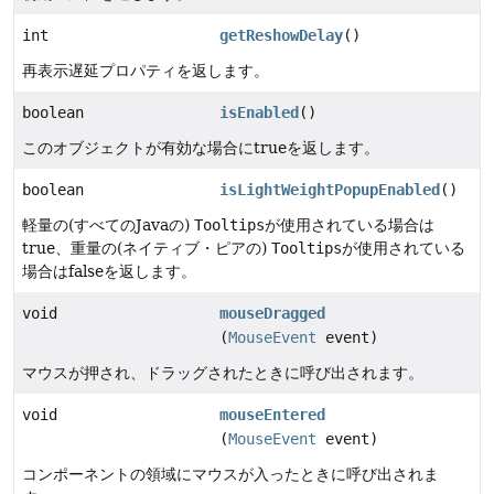
int
getReshowDelay
()
再表示遅延プロパティを返します。
boolean
isEnabled
()
このオブジェクトが有効な場合にtrueを返します。
boolean
isLightWeightPopupEnabled
()
軽量の(すべてのJavaの)
Tooltips
が使用されている場合は
true、重量の(ネイティブ・ピアの)
Tooltips
が使用されている
場合はfalseを返します。
void
mouseDragged
(
MouseEvent
event)
マウスが押され、ドラッグされたときに呼び出されます。
void
mouseEntered
(
MouseEvent
event)
コンポーネントの領域にマウスが入ったときに呼び出されま