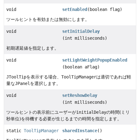
void
setEnabled
(boolean flag)
ツールヒントを有効または無効にします。
void
setInitialDelay
(int milliseconds)
初期遅延値を指定します。
void
setLightWeightPopupEnabled
(boolean aFlag)
JToolTip
を表示する場合、
ToolTipManager
は適切であれば軽
量な
JPanel
を選択します。
void
setReshowDelay
(int milliseconds)
ツールヒントの表示前にユーザーが
initialDelay
の時間(ミリ
秒単位)を待機する必要が生じるまでの時間を指定します。
static
ToolTipManager
sharedInstance
()