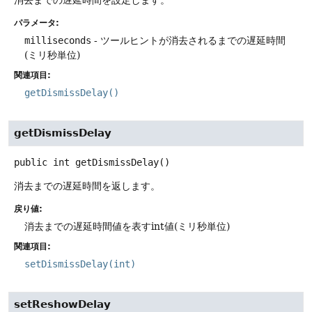
パラメータ:
milliseconds
- ツールヒントが消去されるまでの遅延時間
(ミリ秒単位)
関連項目:
getDismissDelay()
getDismissDelay
public
int
getDismissDelay
()
消去までの遅延時間を返します。
戻り値:
消去までの遅延時間値を表すint値(ミリ秒単位)
関連項目:
setDismissDelay(int)
setReshowDelay