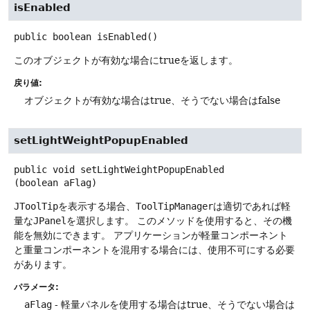
isEnabled
public
boolean
isEnabled
()
このオブジェクトが有効な場合にtrueを返します。
戻り値:
オブジェクトが有効な場合はtrue、そうでない場合はfalse
setLightWeightPopupEnabled
public
void
setLightWeightPopupEnabled
(boolean aFlag)
JToolTip
を表示する場合、
ToolTipManager
は適切であれば軽
量な
JPanel
を選択します。
このメソッドを使用すると、その機
能を無効にできます。
アプリケーションが軽量コンポーネント
と重量コンポーネントを混用する場合には、使用不可にする必要
があります。
パラメータ:
aFlag
- 軽量パネルを使用する場合はtrue、そうでない場合は