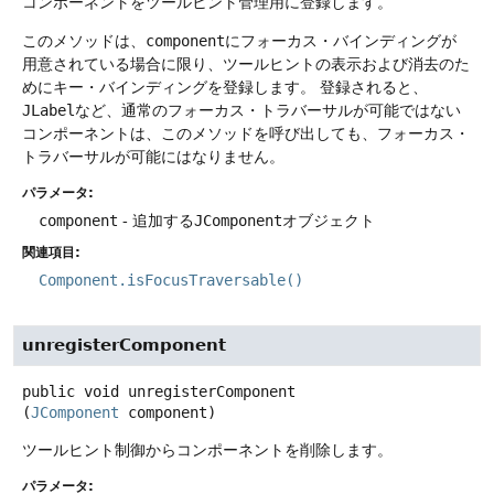
コンポーネントをツールヒント管理用に登録します。
このメソッドは、
component
にフォーカス・バインディングが
用意されている場合に限り、ツールヒントの表示および消去のた
めにキー・バインディングを登録します。
登録されると、
JLabel
など、通常のフォーカス・トラバーサルが可能ではない
コンポーネントは、このメソッドを呼び出しても、フォーカス・
トラバーサルが可能にはなりません。
パラメータ:
component
- 追加する
JComponent
オブジェクト
関連項目:
Component.isFocusTraversable()
unregisterComponent
public
void
unregisterComponent
(
JComponent
 component)
ツールヒント制御からコンポーネントを削除します。
パラメータ: