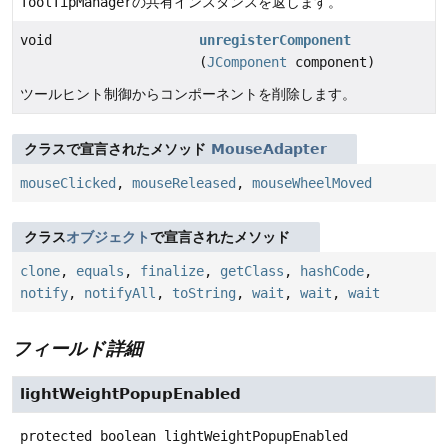
ToolTipManager
の共有インスタンスを返します。
void
unregisterComponent
(
JComponent
component)
ツールヒント制御からコンポーネントを削除します。
クラスで宣言されたメソッド
MouseAdapter
mouseClicked
,
mouseReleased
,
mouseWheelMoved
クラス
オブジェクト
で宣言されたメソッド
clone
,
equals
,
finalize
,
getClass
,
hashCode
,
notify
,
notifyAll
,
toString
,
wait
,
wait
,
wait
フィールド詳細
lightWeightPopupEnabled
protected
boolean
lightWeightPopupEnabled