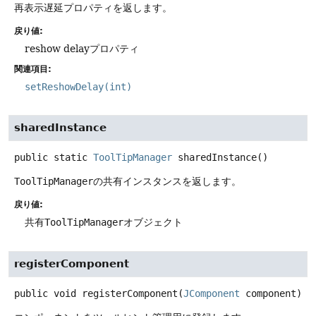
再表示遅延プロパティを返します。
戻り値:
reshow delayプロパティ
関連項目:
setReshowDelay(int)
sharedInstance
public static
ToolTipManager
sharedInstance
()
ToolTipManager
の共有インスタンスを返します。
戻り値:
共有
ToolTipManager
オブジェクト
registerComponent
public
void
registerComponent
(
JComponent
 component)