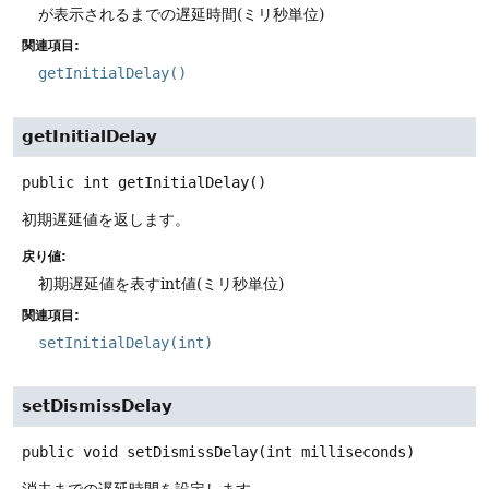
が表示されるまでの遅延時間(ミリ秒単位)
関連項目:
getInitialDelay()
getInitialDelay
public
int
getInitialDelay
()
初期遅延値を返します。
戻り値:
初期遅延値を表すint値(ミリ秒単位)
関連項目:
setInitialDelay(int)
setDismissDelay
public
void
setDismissDelay
(int milliseconds)
消去までの遅延時間を設定します。