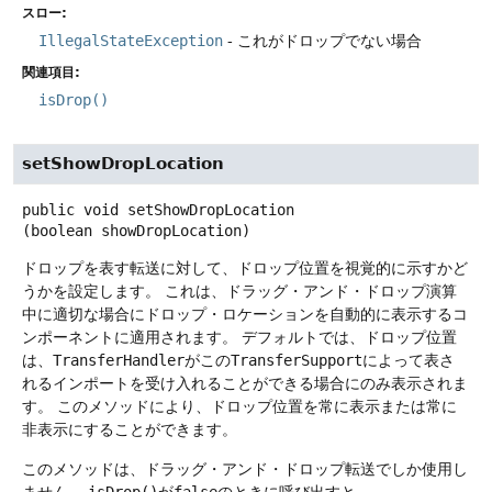
スロー:
IllegalStateException
- これがドロップでない場合
関連項目:
isDrop()
setShowDropLocation
public
void
setShowDropLocation
(boolean showDropLocation)
ドロップを表す転送に対して、ドロップ位置を視覚的に示すかど
うかを設定します。
これは、ドラッグ・アンド・ドロップ演算
中に適切な場合にドロップ・ロケーションを自動的に表示するコ
ンポーネントに適用されます。
デフォルトでは、ドロップ位置
は、
TransferHandler
がこの
TransferSupport
によって表さ
れるインポートを受け入れることができる場合にのみ表示されま
す。
このメソッドにより、ドロップ位置を常に表示または常に
非表示にすることができます。
このメソッドは、ドラッグ・アンド・ドロップ転送でしか使用し
ません。
isDrop()
が
false
のときに呼び出すと、