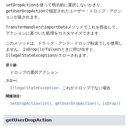
setDropAction
を使って明示的に選択しないかぎり、
getUserDropAction
で指定されたユーザー・ドロップ・アクシ
ョンが返されます。
TransferHandler
の
importData
メソッドでこれを照会して、
アクションに基づいた処理をカスタマイズできます。
このメソッドは、ドラッグ・アンド・ドロップ転送でしか使用し
ません。
isDrop()
が
false
のときに呼び出すと、
IllegalStateException
がスローされます。
戻り値:
ドロップの選択アクション
スロー:
IllegalStateException
- これがドロップでない場合
関連項目:
setDropAction(int)
getUserDropAction()
isDrop()
getUserDropAction