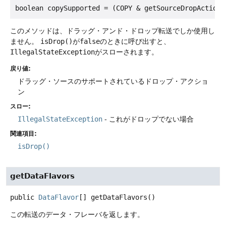
このメソッドは、ドラッグ・アンド・ドロップ転送でしか使用し
ません。
isDrop()
が
false
のときに呼び出すと、
IllegalStateException
がスローされます。
戻り値:
ドラッグ・ソースのサポートされているドロップ・アクショ
ン
スロー:
IllegalStateException
- これがドロップでない場合
関連項目:
isDrop()
getDataFlavors
public
DataFlavor
[]
getDataFlavors
()
この転送のデータ・フレーバを返します。