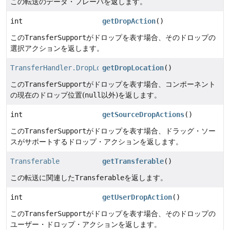
この転送のデータ・フレーバを返します。
int
getDropAction
()
この
TransferSupport
がドロップを表す場合、そのドロップの
選択アクションを返します。
TransferHandler.DropLocation
getDropLocation
()
この
TransferSupport
がドロップを表す場合、コンポーネント
の現在のドロップ位置(
null
以外)を返します。
int
getSourceDropActions
()
この
TransferSupport
がドロップを表す場合、ドラッグ・ソー
スがサポートするドロップ・アクションを返します。
Transferable
getTransferable
()
この転送に関連した
Transferable
を返します。
int
getUserDropAction
()
この
TransferSupport
がドロップを表す場合、そのドロップの
ユーザー・ドロップ・アクションを返します。