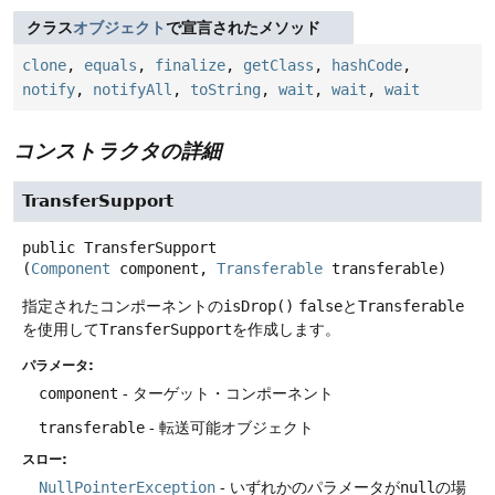
クラス
オブジェクト
で宣言されたメソッド
clone
,
equals
,
finalize
,
getClass
,
hashCode
,
notify
,
notifyAll
,
toString
,
wait
,
wait
,
wait
コンストラクタの詳細
TransferSupport
public
TransferSupport
(
Component
 component, 
Transferable
 transferable)
指定されたコンポーネントの
isDrop()
false
と
Transferable
を使用して
TransferSupport
を作成します。
パラメータ:
component
- ターゲット・コンポーネント
transferable
- 転送可能オブジェクト
スロー:
NullPointerException
- いずれかのパラメータが
null
の場