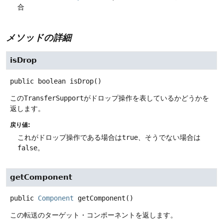
合
メソッドの詳細
isDrop
public
boolean
isDrop
()
この
TransferSupport
がドロップ操作を表しているかどうかを
返します。
戻り値:
これがドロップ操作である場合は
true
、そうでない場合は
false
。
getComponent
public
Component
getComponent
()
この転送のターゲット・コンポーネントを返します。