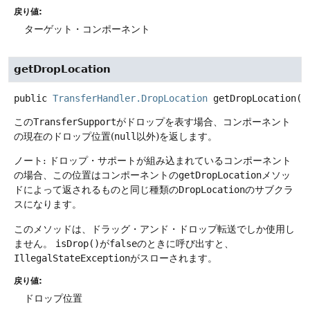
戻り値:
ターゲット・コンポーネント
getDropLocation
public
TransferHandler.DropLocation
getDropLocation
()
この
TransferSupport
がドロップを表す場合、コンポーネント
の現在のドロップ位置(
null
以外)を返します。
ノート: ドロップ・サポートが組み込まれているコンポーネント
の場合、この位置はコンポーネントの
getDropLocation
メソッ
ドによって返されるものと同じ種類の
DropLocation
のサブクラ
スになります。
このメソッドは、ドラッグ・アンド・ドロップ転送でしか使用し
ません。
isDrop()
が
false
のときに呼び出すと、
IllegalStateException
がスローされます。
戻り値:
ドロップ位置