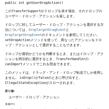
public
int
getUserDropAction
()
この
TransferSupport
がドロップを表す場合、そのドロップの
ユーザー・ドロップ・アクションを返します。
ドロップに対してユーザー・ドロップ・アクションを選択する方
法については、
DropTargetDragEvent
と
DropTargetDropEvent
のドキュメントを参照してください。
setDropAction
メソッドを使って、異なったアクションをドロ
ップ・アクションとして選択することもできます。
ドロップが適切かどうかを判断するとき、またはドロップ・アク
ションを明示的に選択するとき、
TransferHandler
の
canImport
メソッドでこれを照会できます。
このメソッドは、ドラッグ・アンド・ドロップ転送でしか使用し
ません。
isDrop()
が
false
のときに呼び出すと、
IllegalStateException
がスローされます。
戻り値:
ユーザー・ドロップ・アクション
スロー: