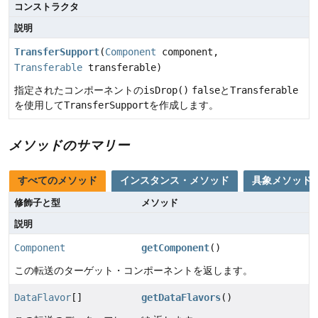
コンストラクタ
説明
TransferSupport
(
Component
component,
Transferable
transferable)
指定されたコンポーネントの
isDrop()
false
と
Transferable
を使用して
TransferSupport
を作成します。
メソッドのサマリー
すべてのメソッド
インスタンス・メソッド
具象メソッド
修飾子と型
メソッド
説明
Component
getComponent
()
この転送のターゲット・コンポーネントを返します。
DataFlavor
[]
getDataFlavors
()