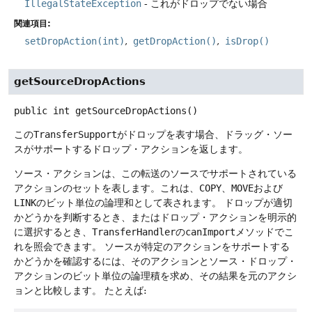
IllegalStateException
- これがドロップでない場合
関連項目:
setDropAction(int)
getDropAction()
isDrop()
getSourceDropActions
public
int
getSourceDropActions
()
この
TransferSupport
がドロップを表す場合、ドラッグ・ソー
スがサポートするドロップ・アクションを返します。
ソース・アクションは、この転送のソースでサポートされている
アクションのセットを表します。これは、
COPY
、
MOVE
および
LINK
のビット単位の論理和として表されます。
ドロップが適切
かどうかを判断するとき、またはドロップ・アクションを明示的
に選択するとき、
TransferHandler
の
canImport
メソッドでこ
れを照会できます。
ソースが特定のアクションをサポートする
かどうかを確認するには、そのアクションとソース・ドロップ・
アクションのビット単位の論理積を求め、その結果を元のアクシ
ョンと比較します。
たとえば: