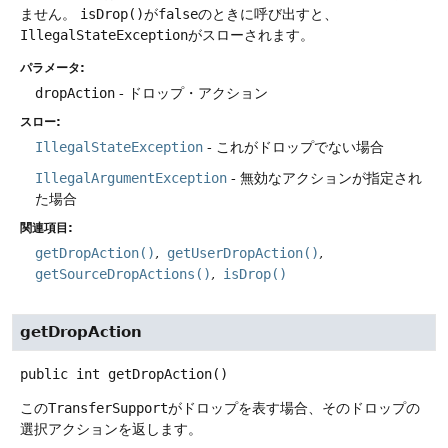
ません。
isDrop()
が
false
のときに呼び出すと、
IllegalStateException
がスローされます。
パラメータ:
dropAction
- ドロップ・アクション
スロー:
IllegalStateException
- これがドロップでない場合
IllegalArgumentException
- 無効なアクションが指定され
た場合
関連項目:
getDropAction()
getUserDropAction()
getSourceDropActions()
isDrop()
getDropAction
public
int
getDropAction
()
この
TransferSupport
がドロップを表す場合、そのドロップの
選択アクションを返します。