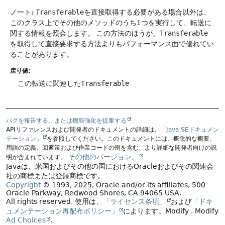
ノート:
Transferable
を直接取得する必要がある場合以外は、
このクラス上でその他のメソッドのうち1つを実行して、転送に
関する情報を照会します。
この方法のほうが、
Transferable
を取得して直接要求する方法よりもパフォーマンス面で優れてい
ることがあります。
戻り値:
この転送に関連した
Transferable
バグを報告する、または機能強化を提案する
APIリファレンスおよび開発者のドキュメントの詳細は、
「Java SEドキュメン
テーション」
を参照してください。このドキュメントには、概念的な概要、
用語の定義、回避策および作業コードの例を含む、より詳細な開発者向けの説
その他のバージョン。
明が含まれています。
Javaは、米国およびその他の国におけるOracleおよびその関連会
社の商標または登録商標です。
Copyright
© 1993, 2025, Oracle and/or its affiliates, 500
Oracle Parkway, Redwood Shores, CA 94065 USA.
All rights reserved.
使用は、
「ライセンス条項」
および
「ドキ
ュメンテーション再配布ポリシー」
によります。
Modify
. Modify
Ad Choices
.