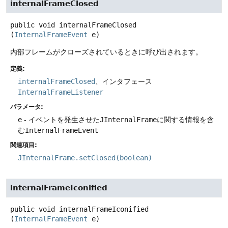
internalFrameClosed
public
void
internalFrameClosed
(
InternalFrameEvent
 e)
内部フレームがクローズされているときに呼び出されます。
定義:
internalFrameClosed
、インタフェース
InternalFrameListener
パラメータ:
e
- イベントを発生させた
JInternalFrame
に関する情報を含
む
InternalFrameEvent
関連項目:
JInternalFrame.setClosed(boolean)
internalFrameIconified
public
void
internalFrameIconified
(
InternalFrameEvent
 e)