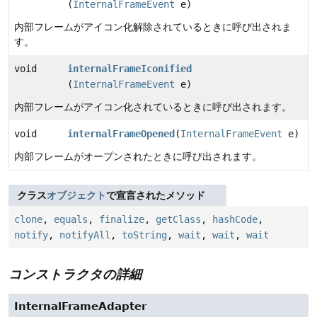
(
InternalFrameEvent
e)
内部フレームがアイコン化解除されているときに呼び出されま
す。
void
internalFrameIconified
(
InternalFrameEvent
e)
内部フレームがアイコン化されているときに呼び出されます。
void
internalFrameOpened
(
InternalFrameEvent
e)
内部フレームがオープンされたときに呼び出されます。
クラス
オブジェクト
で宣言されたメソッド
clone
,
equals
,
finalize
,
getClass
,
hashCode
,
notify
,
notifyAll
,
toString
,
wait
,
wait
,
wait
コンストラクタの詳細
InternalFrameAdapter