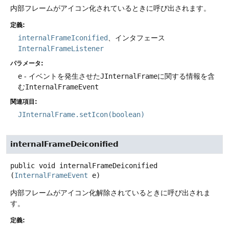
内部フレームがアイコン化されているときに呼び出されます。
定義:
internalFrameIconified
、インタフェース
InternalFrameListener
パラメータ:
e
- イベントを発生させた
JInternalFrame
に関する情報を含
む
InternalFrameEvent
関連項目:
JInternalFrame.setIcon(boolean)
internalFrameDeiconified
public
void
internalFrameDeiconified
(
InternalFrameEvent
 e)
内部フレームがアイコン化解除されているときに呼び出されま
す。
定義: