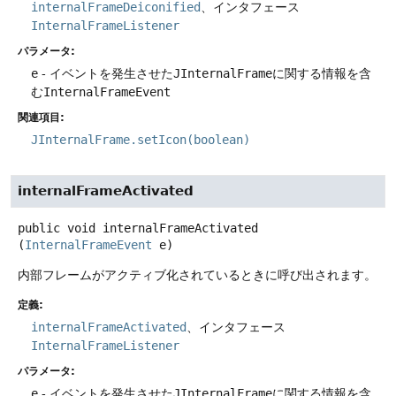
internalFrameDeiconified
、インタフェース
InternalFrameListener
パラメータ:
e
- イベントを発生させた
JInternalFrame
に関する情報を含
む
InternalFrameEvent
関連項目:
JInternalFrame.setIcon(boolean)
internalFrameActivated
public
void
internalFrameActivated
(
InternalFrameEvent
 e)
内部フレームがアクティブ化されているときに呼び出されます。
定義:
internalFrameActivated
、インタフェース
InternalFrameListener
パラメータ:
e
- イベントを発生させた
JInternalFrame
に関する情報を含