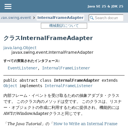
Java SE 25 & JDK 25
avax.swing.event
InternalFrameAdapter
機械翻訳について
クラスInternalFrameAdapter
java.lang.Object
javax.swing.event.InternalFrameAdapter
すべての実装されたインタフェース:
EventListener
,
InternalFrameListener
public abstract class 
InternalFrameAdapter
extends 
Object
 implements 
InternalFrameListener
内部フレーム・イベントを受け取るための抽象アダプタ・クラス
です。
このクラス内のメソッドは空です。
このクラスは、リスナ
ー・オブジェクトの作成に利用するために提供され、機能的には
AWTのWindowAdapterクラスと同じです。
「
The Java Tutorial
」の「
How to Write an Internal Frame