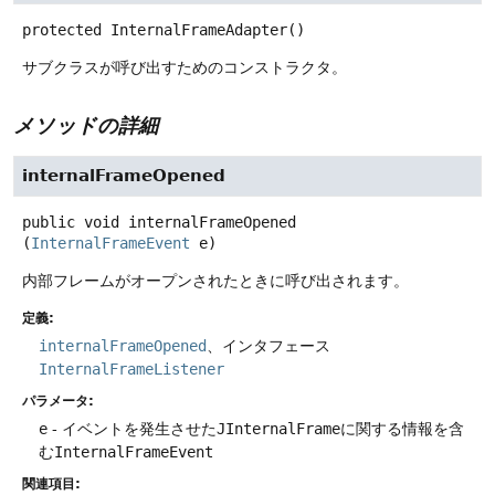
protected
InternalFrameAdapter
()
サブクラスが呼び出すためのコンストラクタ。
メソッドの詳細
internalFrameOpened
public
void
internalFrameOpened
(
InternalFrameEvent
 e)
内部フレームがオープンされたときに呼び出されます。
定義:
internalFrameOpened
、インタフェース
InternalFrameListener
パラメータ:
e
- イベントを発生させた
JInternalFrame
に関する情報を含
む
InternalFrameEvent
関連項目: