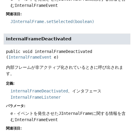
む
InternalFrameEvent
関連項目:
JInternalFrame.setSelected(boolean)
internalFrameDeactivated
public
void
internalFrameDeactivated
(
InternalFrameEvent
 e)
内部フレームが非アクティブ化されているときに呼び出されま
す。
定義:
internalFrameDeactivated
、インタフェース
InternalFrameListener
パラメータ:
e
- イベントを発生させた
JInternalFrame
に関する情報を含
む
InternalFrameEvent
関連項目: