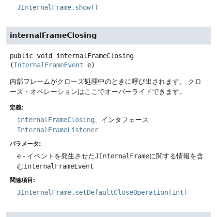
JInternalFrame.show()
internalFrameClosing
public
void
internalFrameClosing
(
InternalFrameEvent
 e)
内部フレームがクローズ処理中のときに呼び出されます。
クロ
ーズ・オペレーションはここでオーバーライドできます。
定義:
internalFrameClosing
、インタフェース
InternalFrameListener
パラメータ:
e
- イベントを発生させた
JInternalFrame
に関する情報を含
む
InternalFrameEvent
関連項目:
JInternalFrame.setDefaultCloseOperation(int)