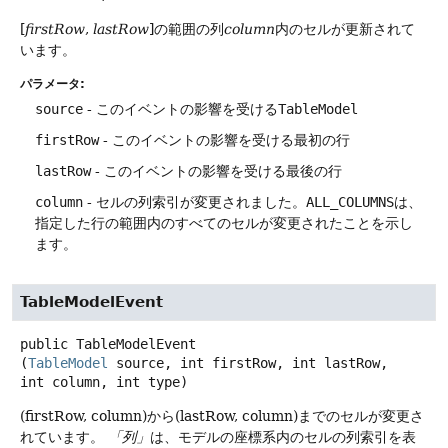
[
firstRow
,
lastRow
]の範囲の列
column
内のセルが更新されて
います。
パラメータ:
source
- このイベントの影響を受ける
TableModel
firstRow
- このイベントの影響を受ける最初の行
lastRow
- このイベントの影響を受ける最後の行
column
- セルの列索引が変更されました。
ALL_COLUMNS
は、
指定した行の範囲内のすべてのセルが変更されたことを示し
ます。
TableModelEvent
public
TableModelEvent
(
TableModel
 source, int firstRow, int lastRow, 
int column, int type)
(firstRow, column)から(lastRow, column)までのセルが変更さ
れています。
「列」
は、モデルの座標系内のセルの列索引を表