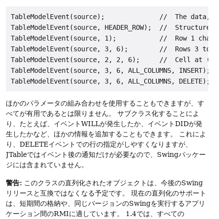
TableModelEvent(source);              //  The data, i
TableModelEvent(source, HEADER_ROW);  //  Structure c
TableModelEvent(source, 1);           //  Row 1 change
TableModelEvent(source, 3, 6);        //  Rows 3 to 6 
TableModelEvent(source, 2, 2, 6);     //  Cell at (2, 
TableModelEvent(source, 3, 6, ALL_COLUMNS, INSERT); /
ほかのパラメータの組み合わせを使用することもできますが、す
べてが有用であるとは限りません。
サブクラス化することによ
り、たとえば、イベントWILLが発生したか、イベントDIDが発
生したかなど、ほかの情報を追加することもできます。
これによ
り、DELETEイベントでの行の指定がしやすくなりますが、
JTableではイベント後の通知だけが必要なので、Swingパッケー
ジには含まれていません。
警告:
このクラスの直列化されたオブジェクトは、今後のSwing
リリースと互換ではなくなる予定です。
現在の直列化のサポート
は、短期間の格納や、同じバージョンのSwingを実行するアプリ
ケーション間のRMIに適しています。
1.4では、すべての