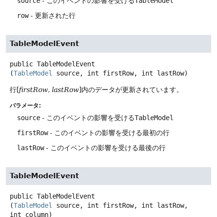
source
- このイベントの影響を受ける
TableModel
row
- 更新された行
TableModelEvent
public
TableModelEvent
(
TableModel
 source, int firstRow, int lastRow)
行[
firstRow
,
lastRow
]内のデータが更新されています。
パラメータ:
source
- このイベントの影響を受ける
TableModel
firstRow
- このイベントの影響を受ける最初の行
lastRow
- このイベントの影響を受ける最後の行
TableModelEvent
public
TableModelEvent
(
TableModel
 source, int firstRow, int lastRow, 
int column)