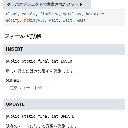
クラス
オブジェクト
で宣言されたメソッド
clone
,
equals
,
finalize
,
getClass
,
hashCode
,
notify
,
notifyAll
,
wait
,
wait
,
wait
フィールド詳細
INSERT
public static final
int
INSERT
新しい行または列の追加を識別します。
関連項目:
定数フィールド値
UPDATE
public static final
int
UPDATE
既存のデータに対する変更を識別します。