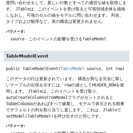
度問い合わせをして、新しい行数とすべての適切な値を取得しま
す。
JTable
は、このイベントを受け取ると可視領域全体を描画
しなおし、可視のセルの値をモデルに問い合わせます。
列名、
タイプおよび順序など、表の構造は変更されません。
パラメータ:
source
- このイベントの影響を受ける
TableModel
TableModelEvent
public
TableModelEvent
(
TableModel
 source, int row)
このデータの行は更新されています。
構造が異なる完全に新し
いテーブルの出現を示すには、
row
の値として
HEADER_ROW
を使
用します。
JTable
は、このイベントを受け取り、
autoCreateColumnsFromModel
フラグがセットされると、
TableColumnがあればすべて破棄し、モデルで表示される順番
でデフォルトの列を割り当てし直します。
これは、
JTable
で
setModel(TableModel)
を呼び出すのと同じです。
パラメータ: