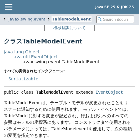
Java SE 25 & JDK 25
p
javax.swing.event
TableModelEvent
機械翻訳について
クラスTableModelEvent
java.lang.Object
java.util.EventObject
javax.swing.event.TableModelEvent
すべての実装されたインタフェース:
Serializable
public class 
TableModelEvent
extends 
EventObject
TableModelEventは、テーブル・モデルが変更されたことをリ
スナーに通知するために使用されます。
モデル・イベントでは、
TableModelに対する変更が記述され、行および列へのすべての
参照はモデルの座標系にあります。
コンストラクタで使用される
パラメータによっては、TableModeleventを使用して、次の種類
の変更を指定できます。