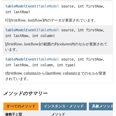
TableModelEvent
(
TableModel
source, int firstRow,
int lastRow)
行[
firstRow
,
lastRow
]内のデータが更新されています。
TableModelEvent
(
TableModel
source, int firstRow,
int lastRow, int column)
[
firstRow
,
lastRow
]の範囲の列
column
内のセルが更新されて
います。
TableModelEvent
(
TableModel
source, int firstRow,
int lastRow, int column, int type)
(firstRow, column)から(lastRow, column)までのセルが変更
されています。
メソッドのサマリー
すべてのメソッド
インスタンス・メソッド
具象メソッド
修飾子と型
メソッド