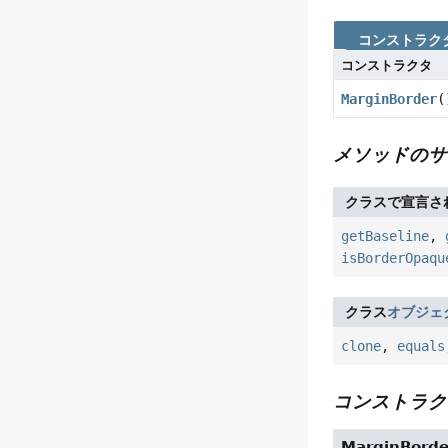
コンストラク
コンストラクタ
MarginBorder
(
メソッドのサ
クラスで宣言さ
getBaseline
,
isBorderOpaqu
クラス
オブジェ
clone
,
equals
コンストラク
MarginBorde