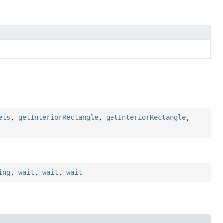
ets
,
getInteriorRectangle
,
getInteriorRectangle
,
ing
,
wait
,
wait
,
wait