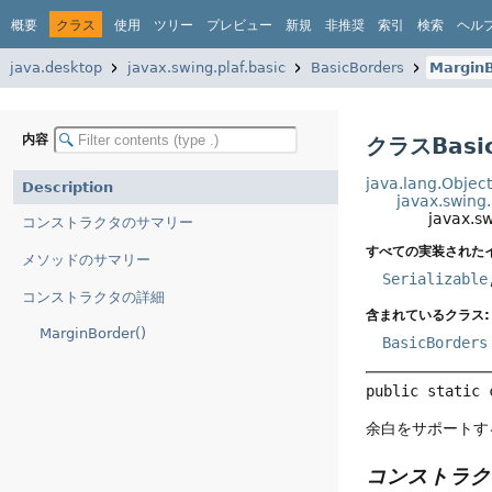
概要
クラス
使用
ツリー
プレビュー
新規
非推奨
索引
検索
ヘル
java.desktop
javax.swing.plaf.basic
BasicBorders
Margin
内容
クラスBasic
java.lang.Objec
Description
javax.swing
javax.s
コンストラクタのサマリー
すべての実装された
メソッドのサマリー
Serializable
コンストラクタの詳細
含まれているクラス:
MarginBorder()
BasicBorders
public static 
余白をサポートす
コンストラク