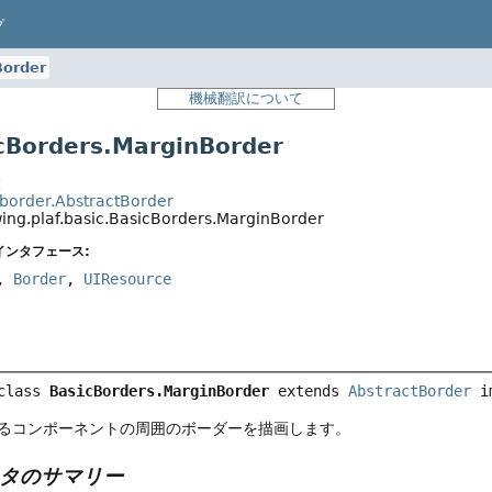
プ
Border
機械翻訳について
Borders.MarginBorder
t
.border.AbstractBorder
wing.plaf.basic.BasicBorders.MarginBorder
インタフェース:
,
Border
,
UIResource
class 
BasicBorders.MarginBorder
extends 
AbstractBorder
 i
るコンポーネントの周囲のボーダーを描画します。
タのサマリー