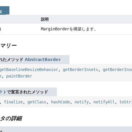
タ
説明
MarginBorder
を構築します。
)
マリー
れたメソッド
AbstractBorder
getBaselineResizeBehavior
,
getBorderInsets
,
getBorderIns
e
,
paintBorder
クト
で宣言されたメソッド
,
finalize
,
getClass
,
hashCode
,
notify
,
notifyAll
,
toStr
タの詳細
r