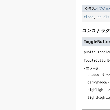
クラス
オブジェ
clone
,
equals
コンストラク
ToggleButto
public
Toggle
ToggleButtonB
パラメータ:
shadow
- 影
darkShadow
-
highlight
-
lightHighli