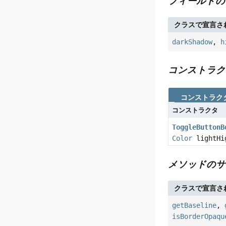
フィールドの
クラスで宣言さ
darkShadow
,
h
コンストラク
コンストラク
コンストラクタ
ToggleButtonB
Color
lightHi
メソッドのサ
クラスで宣言さ
getBaseline
,
isBorderOpaqu