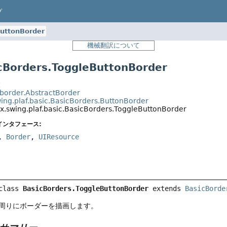
プ
uttonBorder
機械翻訳について
Borders.ToggleButtonBorder
t
.border.AbstractBorder
wing.plaf.basic.BasicBorders.ButtonBorder
x.swing.plaf.basic.BasicBorders.ToggleButtonBorder
インタフェース:
,
Border
,
UIResource
class 
BasicBorders.ToggleButtonBorder
extends 
BasicBorde
周りにボーダーを描画します。