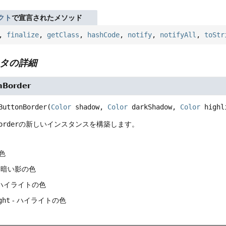
クト
で宣言されたメソッド
,
finalize
,
getClass
,
hashCode
,
notify
,
notifyAll
,
toStr
タの詳細
nBorder
ButtonBorder
(
Color
 shadow, 
Color
 darkShadow, 
Color
 highl
order
の新しいインスタンスを構築します。
の色
 暗い影の色
 ハイライトの色
ght
- ハイライトの色