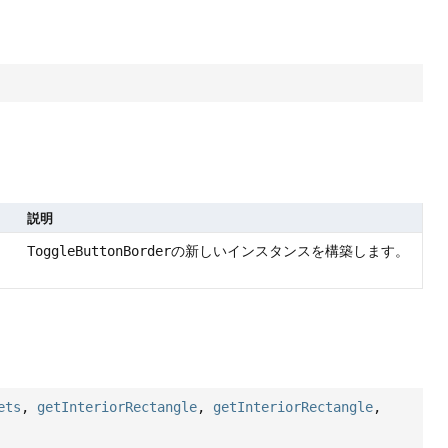
説明
ToggleButtonBorder
の新しいインスタンスを構築します。
ets
,
getInteriorRectangle
,
getInteriorRectangle
,