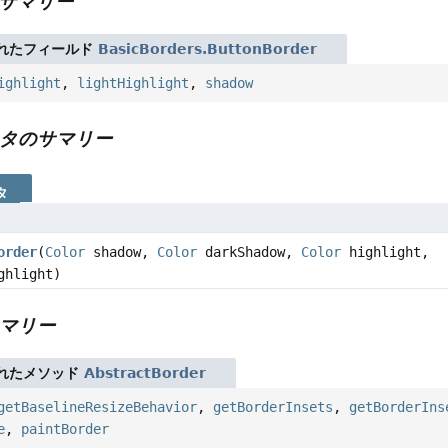
サマリー
れたフィールド
BasicBorders.ButtonBorder
ighlight
,
lightHighlight
,
shadow
タのサマリー
タ
order
(
Color
shadow,
Color
darkShadow,
Color
highlight,
ghlight)
マリー
れたメソッド
AbstractBorder
getBaselineResizeBehavior
,
getBorderInsets
,
getBorderIns
e
,
paintBorder