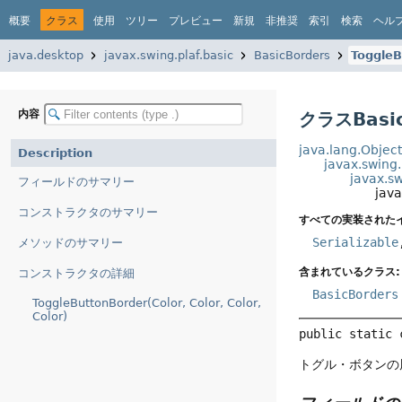
概要
クラス
使用
ツリー
プレビュー
新規
非推奨
索引
検索
ヘル
java.desktop
javax.swing.plaf.basic
BasicBorders
ToggleB
内容
クラスBasic
java.lang.Objec
Description
javax.swing
javax.s
フィールドのサマリー
java
コンストラクタのサマリー
すべての実装された
Serializable
メソッドのサマリー
含まれているクラス:
コンストラクタの詳細
BasicBorders
ToggleButtonBorder(Color, Color, Color,
Color)
public static 
トグル・ボタンの