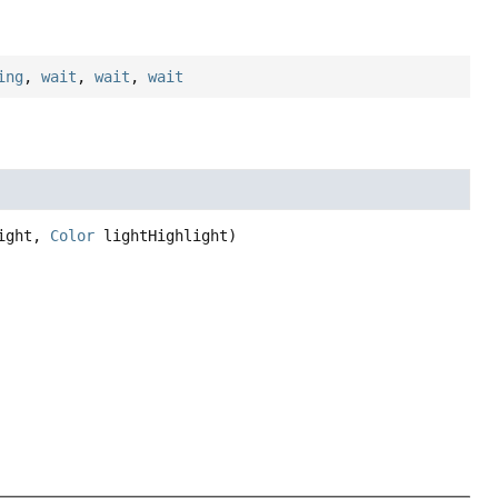
ing
,
wait
,
wait
,
wait
ight, 
Color
 lightHighlight)