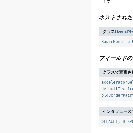
1.7
ネストされた
クラス
BasicM
BasicMenuItem
フィールドの
クラスで宣言さ
acceleratorDe
defaultTextIc
oldBorderPain
インタフェース
DEFAULT
,
DISA