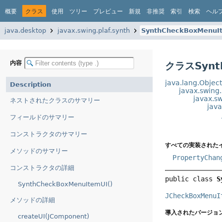
概要
クラス
使用
ツリー
プレビュー
新規
非推奨
索引
検索
ヘル
java.desktop
javax.swing.plaf.synth
SynthCheckBoxMenuI
内容
クラスSynth
java.lang.Objec
Description
javax.swing
javax.sw
ネストされたクラスのサマリー
jav
フィールドのサマリー
コンストラクタのサマリー
すべての実装された
メソッドのサマリー
PropertyChan
コンストラクタの詳細
public class 
S
SynthCheckBoxMenuItemUI()
JCheckBoxMenuI
メソッドの詳細
導入されたバージョン
createUI(JComponent)