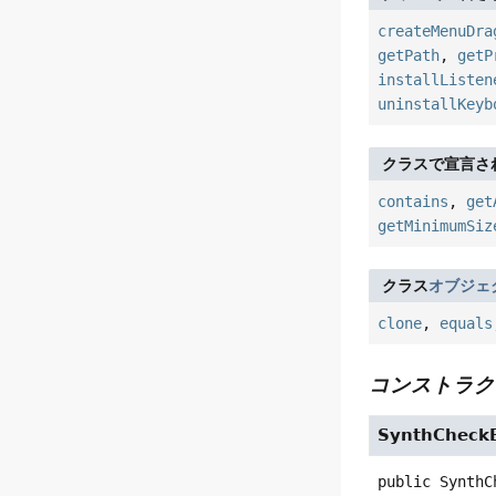
createMenuDra
getPath
,
getP
installListen
uninstallKeyb
クラスで宣言さ
contains
,
get
getMinimumSiz
クラス
オブジェ
clone
,
equals
コンストラク
SynthCheck
public
SynthC