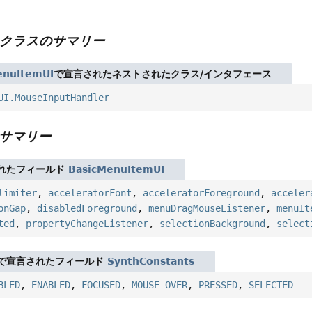
クラスのサマリー
enuItemUI
で宣言されたネストされたクラス/インタフェース
UI.MouseInputHandler
サマリー
れたフィールド
BasicMenuItemUI
limiter
,
acceleratorFont
,
acceleratorForeground
,
acceler
onGap
,
disabledForeground
,
menuDragMouseListener
,
menuIt
ted
,
propertyChangeListener
,
selectionBackground
,
select
で宣言されたフィールド
SynthConstants
BLED
,
ENABLED
,
FOCUSED
,
MOUSE_OVER
,
PRESSED
,
SELECTED