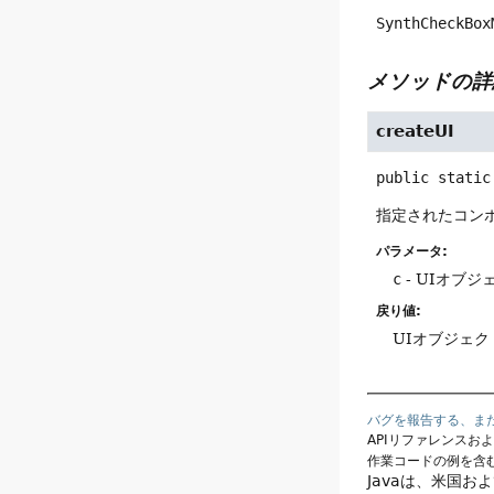
SynthCheckBox
メソッドの詳
createUI
public static
指定されたコン
パラメータ:
c
- UIオブ
戻り値:
UIオブジェク
バグを報告する、ま
APIリファレンスお
作業コードの例を含
Javaは、米国お