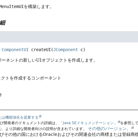
MenuItemUI
を構築します。
細
ComponentUI
createUI
(
JComponent
 c)
ポーネントの新しいUIオブジェクトを作成します。
ジェクトを作成するコンポーネント
ト
たは機能強化を提案する
よび開発者のドキュメントの詳細は、
「Java SEドキュメンテーション」
を参照し
その他のバージョン。
む、より詳細な開発者向けの説明が含まれています。
よびその他の国におけるOracleおよびその関連会社の商標または登録商