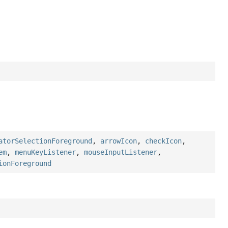
atorSelectionForeground
,
arrowIcon
,
checkIcon
,
em
,
menuKeyListener
,
mouseInputListener
,
ionForeground