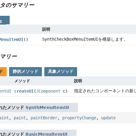
タのサマリー
タ
説明
SynthCheckBoxMenuItemUI
を構築します。
MenuItemUI
()
マリー
ド
静的メソッド
具象メソッド
メソッド
説明
指定されたコンポーネントの新
entUI
createUI
(
JComponent
c)
れたメソッド
SynthMenuItemUI
aint
,
paint
,
paintBorder
,
propertyChange
,
update
れたメソッド
BasicMenuItemUI