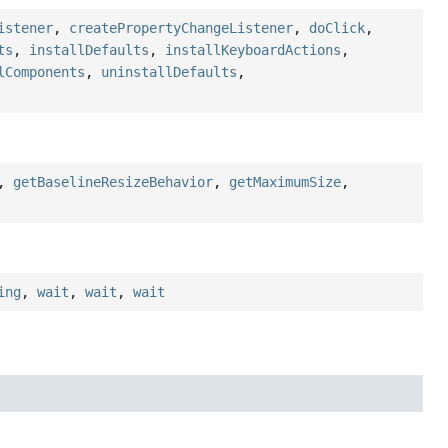
istener
,
createPropertyChangeListener
,
doClick
,
ts
,
installDefaults
,
installKeyboardActions
,
lComponents
,
uninstallDefaults
,
,
getBaselineResizeBehavior
,
getMaximumSize
,
ing
,
wait
,
wait
,
wait