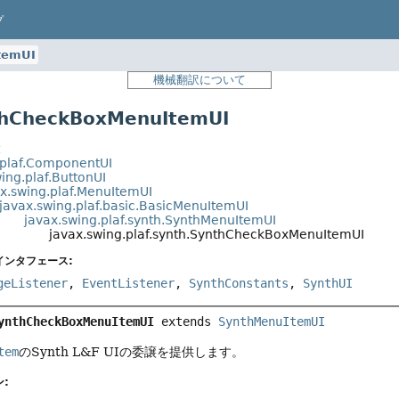
プ
temUI
機械翻訳について
CheckBoxMenuItemUI
t
.plaf.ComponentUI
ing.plaf.ButtonUI
ax.swing.plaf.MenuItemUI
javax.swing.plaf.basic.BasicMenuItemUI
javax.swing.plaf.synth.SynthMenuItemUI
javax.swing.plaf.synth.SynthCheckBoxMenuItemUI
インタフェース:
geListener
,
EventListener
,
SynthConstants
,
SynthUI
ynthCheckBoxMenuItemUI
extends 
SynthMenuItemUI
tem
のSynth L&F UIの委譲を提供します。
: