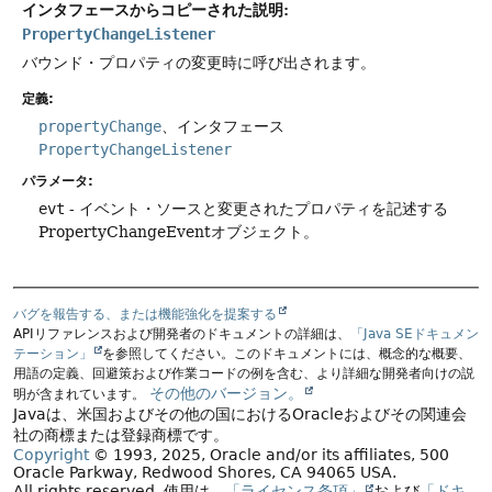
インタフェースからコピーされた説明:
PropertyChangeListener
バウンド・プロパティの変更時に呼び出されます。
定義:
propertyChange
、インタフェース
PropertyChangeListener
パラメータ:
evt
- イベント・ソースと変更されたプロパティを記述する
PropertyChangeEventオブジェクト。
バグを報告する、または機能強化を提案する
APIリファレンスおよび開発者のドキュメントの詳細は、
「Java SEドキュメン
テーション」
を参照してください。このドキュメントには、概念的な概要、
用語の定義、回避策および作業コードの例を含む、より詳細な開発者向けの説
その他のバージョン。
明が含まれています。
Javaは、米国およびその他の国におけるOracleおよびその関連会
社の商標または登録商標です。
Copyright
© 1993, 2025, Oracle and/or its affiliates, 500
Oracle Parkway, Redwood Shores, CA 94065 USA.
All rights reserved.
使用は、
「ライセンス条項」
および
「ドキ