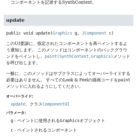
コンポーネントを記述するSynthContext。
update
public
void
update
(
Graphics
 g, 
JComponent
 c)
このUI委譲に、指定されたコンポーネントを再ペイントするよ
う通知します。
このメソッドはコンポーネントのバックグラウ
ンドをペイントし、
paint(SynthContext,Graphics)
メソッド
を呼び出します。
一般に、このメソッドはサブクラスによってオーバーライドする
必要はありません。
すべてのLook & Feelの描画コードを
paint
メソッドに入れるようにしてください。
オーバーライド:
update
、クラス
ComponentUI
パラメータ:
g
- ペイントに使用される
Graphics
オブジェクト
c
- ペイントされるコンポーネント