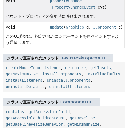
void
propertyChange
(
PropertyChangeEvent
evt)
バウンド・プロパティの変更時に呼び出されます。
void
update
(
Graphics
g,
JComponent
c)
このUI委譲に、指定されたコンポーネントを再ペイントするよ
う通知します。
クラスで宣言されたメソッド
BasicDesktopIconUI
createMouseInputListener
,
deiconize
,
getInsets
,
getMaximumSize
,
installComponents
,
installDefaults
,
installListeners
,
uninstallComponents
,
uninstallDefaults
,
uninstallListeners
クラスで宣言されたメソッド
ComponentUI
contains
,
getAccessibleChild
,
getAccessibleChildrenCount
,
getBaseline
,
getBaselineResizeBehavior
,
getMinimumSize
,