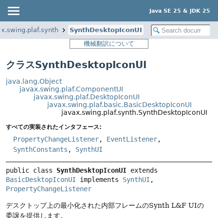
Java SE 25 & JDK 25
ax.swing.plaf.synth
SynthDesktopIconUI
機械翻訳について
クラスSynthDesktopIconUI
java.lang.Object
javax.swing.plaf.ComponentUI
javax.swing.plaf.DesktopIconUI
javax.swing.plaf.basic.BasicDesktopIconUI
javax.swing.plaf.synth.SynthDesktopIconUI
すべての実装されたインタフェース:
PropertyChangeListener
,
EventListener
,
SynthConstants
,
SynthUI
public class 
SynthDesktopIconUI
extends 
BasicDesktopIconUI
 implements 
SynthUI
, 
PropertyChangeListener
デスクトップ上の最小化された内部フレームのSynth L&F UIの
委譲を提供します。