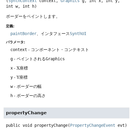
(
SynthContext
 context, 
Graphics
 g, int x, int y, 
int w, int h)
ボーダーをペイントします。
定義:
paintBorder
、インタフェース
SynthUI
パラメータ:
context
- コンポーネント・コンテキスト
g
- ペイントされる
Graphics
x
- X座標
y
- Y座標
w
- ボーダーの幅
h
- ボーダーの高さ
propertyChange
public
void
propertyChange
(
PropertyChangeEvent
 evt)