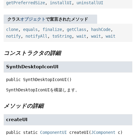
getPreferredSize
,
installUI
,
uninstallUI
クラス
オブジェクト
で宣言されたメソッド
clone
,
equals
,
finalize
,
getClass
,
hashCode
,
notify
,
notifyAll
,
toString
,
wait
,
wait
,
wait
コンストラクタの詳細
SynthDesktopIconUI
public
SynthDesktopIconUI
()
SynthDesktopIconUI
を構築します。
メソッドの詳細
createUI
public static
ComponentUI
createUI
(
JComponent
 c)