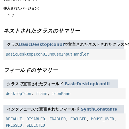
導入されたバージョン:
1.7
ネストされたクラスのサマリー
クラス
BasicDesktopIconUI
で宣言されたネストされたクラス/
BasicDesktopIconUI.MouseInputHandler
フィールドのサマリー
クラスで宣言されたフィールド
BasicDesktopIconUI
desktopIcon
,
frame
,
iconPane
インタフェースで宣言されたフィールド
SynthConstants
DEFAULT
,
DISABLED
,
ENABLED
,
FOCUSED
,
MOUSE_OVER
,
PRESSED
,
SELECTED