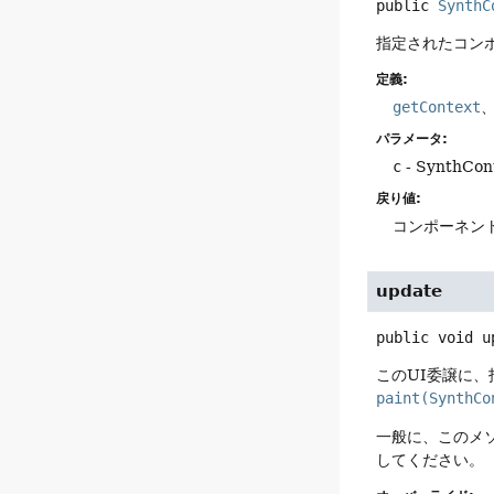
public
SynthC
指定されたコン
定義:
getContext
パラメータ:
c
- Synth
戻り値:
コンポーネントを
update
public
void
u
このUI委譲に
paint(SynthCo
一般に、このメ
してください。