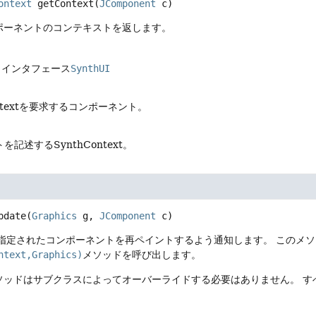
ontext
getContext
(
JComponent
 c)
ポーネントのコンテキストを返します。
、インタフェース
SynthUI
Contextを要求するコンポーネント。
記述するSynthContext。
pdate
(
Graphics
 g, 
JComponent
 c)
、指定されたコンポーネントを再ペイントするよう通知します。
このメソ
ntext,Graphics)
メソッドを呼び出します。
ソッドはサブクラスによってオーバーライドする必要はありません。
す