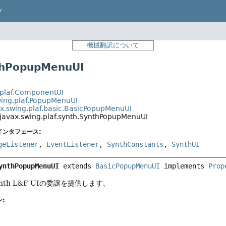
プ
機械翻訳について
hPopupMenuUI
t
.plaf.ComponentUI
wing.plaf.PopupMenuUI
ax.swing.plaf.basic.BasicPopupMenuUI
javax.swing.plaf.synth.SynthPopupMenuUI
インタフェース:
geListener
,
EventListener
,
SynthConstants
,
SynthUI
ynthPopupMenuUI
extends 
BasicPopupMenuUI
 implements 
Prop
nth L&F UIの委譲を提供します。
: