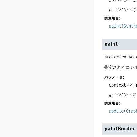
g
- ペイント
c
- ペイント
関連項目:
paint(Synth
paint
protected
voi
指定されたコン
パラメータ:
context
- 
g
- ペイント
関連項目:
update(Grap
paintBorder