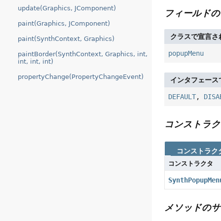
update(Graphics, JComponent)
フィールドの
paint(Graphics, JComponent)
クラスで宣言さ
paint(SynthContext, Graphics)
popupMenu
paintBorder(SynthContext, Graphics, int,
int, int, int)
propertyChange(PropertyChangeEvent)
インタフェース
DEFAULT
,
DISA
コンストラク
コンストラク
コンストラクタ
SynthPopupMen
メソッドのサ