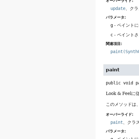
オーバーライド:
update
、クラ
パラメータ:
g
- ペイント
c
- ペイント
関連項目:
paint(Synth
paint
public
void
p
Look & F
このメソッドは、S
オーバーライド:
paint
、クラ
パラメータ: