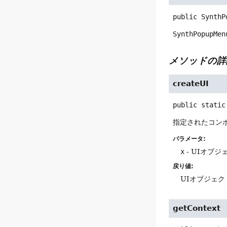
public
SynthP
SynthPopupMen
メソッドの詳
createUI
public static
指定されたコン
パラメータ:
x
- UIオブ
戻り値:
UIオブジェク
getContext