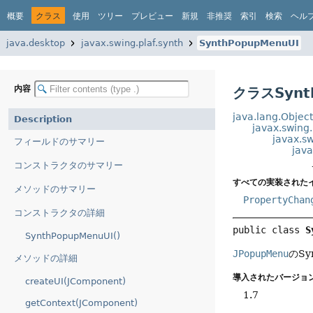
概要
クラス
使用
ツリー
プレビュー
新規
非推奨
索引
検索
ヘル
java.desktop
javax.swing.plaf.synth
SynthPopupMenuUI
内容
クラスSynt
java.lang.Objec
Description
javax.swing
javax.s
フィールドのサマリー
jav
コンストラクタのサマリー
すべての実装された
メソッドのサマリー
PropertyChan
コンストラクタの詳細
public class 
S
SynthPopupMenuUI()
JPopupMenu
のSy
メソッドの詳細
導入されたバージョン
createUI(JComponent)
1.7
getContext(JComponent)