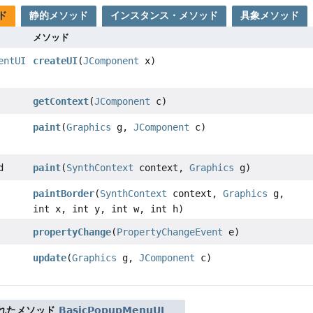
ド
静的メソッド
インスタンス・メソッド
具象メソッド
メソッド
entUI
createUI
(
JComponent
x)
getContext
(
JComponent
c)
paint
(
Graphics
g,
JComponent
c)
d
paint
(
SynthContext
context,
Graphics
g)
paintBorder
(
SynthContext
context,
Graphics
g,
int x, int y, int w, int h)
propertyChange
(
PropertyChangeEvent
e)
update
(
Graphics
g,
JComponent
c)
れたメソッド
BasicPopupMenuUI