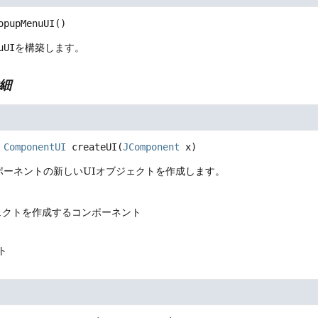
opupMenuUI
()
uUI
を構築します。
細
ComponentUI
createUI
(
JComponent
 x)
ポーネントの新しいUIオブジェクトを作成します。
ジェクトを作成するコンポーネント
ト