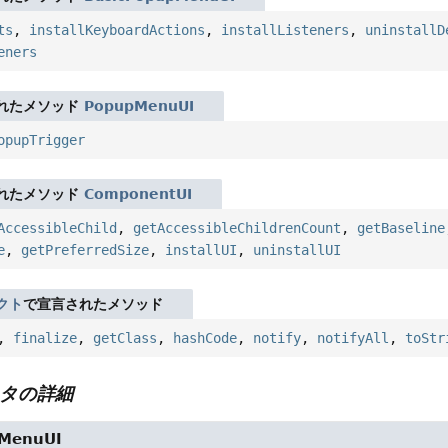
ts
,
installKeyboardActions
,
installListeners
,
uninstallD
eners
れたメソッド
PopupMenuUI
opupTrigger
れたメソッド
ComponentUI
AccessibleChild
,
getAccessibleChildrenCount
,
getBaseline
e
,
getPreferredSize
,
installUI
,
uninstallUI
クト
で宣言されたメソッド
,
finalize
,
getClass
,
hashCode
,
notify
,
notifyAll
,
toStr
タの詳細
MenuUI