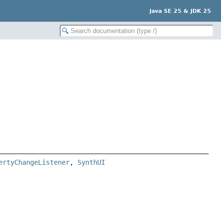
Java SE 25 & JDK 25
ertyChangeListener
, 
SynthUI