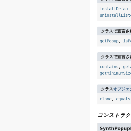
installDefaul
uninstallList
クラスで宣言さ
getPopup
,
isP
クラスで宣言さ
contains
,
get
getMinimumSiz
クラス
オブジェ
clone
,
equals
コンストラク
SynthPopup