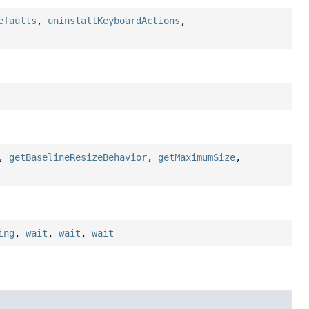
efaults
,
uninstallKeyboardActions
,
,
getBaselineResizeBehavior
,
getMaximumSize
,
ing
,
wait
,
wait
,
wait