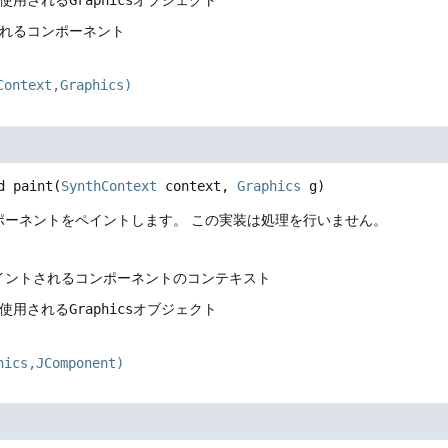
に使用される
Graphics
オブジェクト
されるコンポーネント
Context,Graphics)
d
paint
(
SynthContext
 context, 
Graphics
 g)
ポーネントをペイントします。
この実装は処理を行いません。
ペイントされるコンポーネントのコンテキスト
に使用される
Graphics
オブジェクト
hics,JComponent)