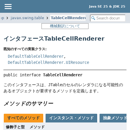
Java SE 25 & JDK 25
op
javax.swing.table
TableCellRenderer
機械翻訳について
インタフェースTableCellRenderer
既知のすべての実装クラス:
DefaultTableCellRenderer
,
DefaultTableCellRenderer.UIResource
public interface 
TableCellRenderer
このインタフェースは、
JTable
のセルのレンダラになる可能性の
あるオブジェクトが要求するメソッドを定義します。
メソッドのサマリー
すべてのメソッド
インスタンス・メソッド
抽象メソッド
修飾子と型
メソッド