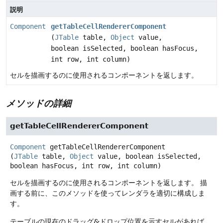
説明
Component
getTableCellRendererComponent
(
JTable
table,
Object
value,
boolean isSelected, boolean hasFocus,
int row, int column)
セルを描画するのに使用されるコンポーネントを返します。
メソッドの詳細
getTableCellRendererComponent
Component
getTableCellRendererComponent
(
JTable
 table, 
Object
 value, boolean isSelected, 
boolean hasFocus, int row, int column)
セルを描画するのに使用されるコンポーネントを返します。
描
画する前に、このメソッドを使ってレンダラを適切に構成しま
す。
テーブルの現在のドラッグ&ドロップ位置を示すセルがあれば、