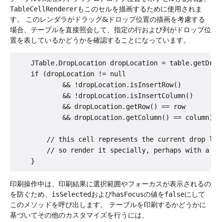
TableCellRenderer
もこのセルを描画するために使用されま
す。
このレンダラがドラッグ&ドロップ位置の描画を考慮する
場合、テーブルを直接照会して、指定の行および列がドロップ位
置を表しているかどうかを確認することになっています。
    JTable.DropLocation dropLocation = table.getDropL
    if (dropLocation != null

            && !dropLocation.isInsertRow()

            && !dropLocation.isInsertColumn()

            && dropLocation.getRow() == row

            && dropLocation.getColumn() == column) {

        // this cell represents the current drop loca
        // so render it specially, perhaps with a dif
印刷操作中は、印刷結果に選択範囲やフォーカスが表示されるの
を防ぐため、
isSelected
および
hasFocus
の値を
false
にして
このメソッドを呼び出します。
テーブルを印刷するかどうかに
基づいてその他のカスタマイズを行うには、