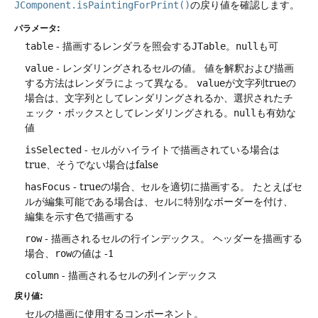
JComponent.isPaintingForPrint()
の戻り値を確認します。
パラメータ:
table
- 描画するレンダラを照会する
JTable
。
null
も可
value
- レンダリングされるセルの値。
値を解釈および描画
する方法はレンダラによって異なる。
value
が文字列trueの
場合は、文字列としてレンダリングされるか、選択されたチ
ェック・ボックスとしてレンダリングされる。
null
も有効な
値
isSelected
- セルがハイライトで描画されている場合は
true、そうでない場合はfalse
hasFocus
- trueの場合、セルを適切に描画する。
たとえばセ
ルが編集可能である場合は、セルに特別なボーダーを付け、
編集を示す色で描画する
row
- 描画されるセルの行インデックス。
ヘッダーを描画する
場合、
row
の値は -1
column
- 描画されるセルの列インデックス
戻り値:
セルの描画に使用するコンポーネント。