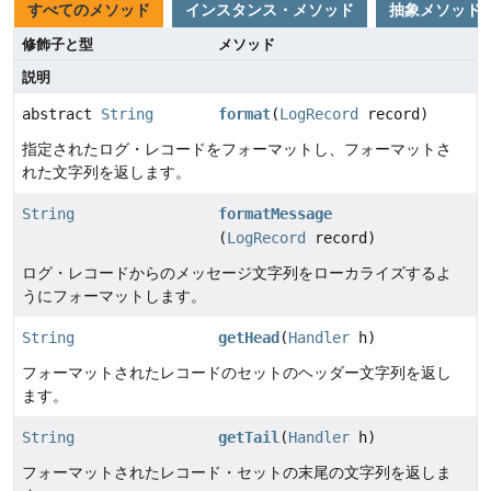
すべてのメソッド
インスタンス・メソッド
抽象メソッド
修飾子と型
メソッド
説明
abstract
String
format
(
LogRecord
record)
指定されたログ・レコードをフォーマットし、フォーマットさ
れた文字列を返します。
String
formatMessage
(
LogRecord
record)
ログ・レコードからのメッセージ文字列をローカライズするよ
うにフォーマットします。
String
getHead
(
Handler
h)
フォーマットされたレコードのセットのヘッダー文字列を返し
ます。
String
getTail
(
Handler
h)
フォーマットされたレコード・セットの末尾の文字列を返しま