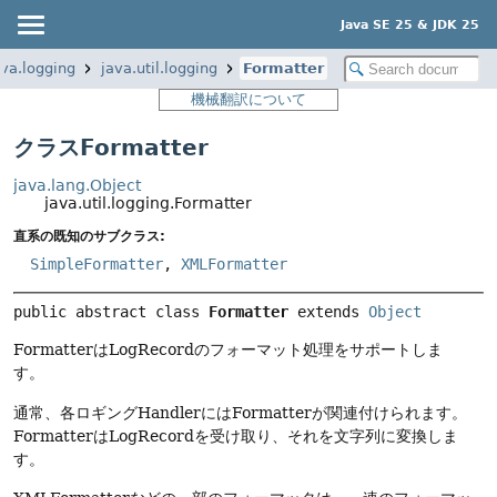
Java SE 25 & JDK 25
ava.logging
java.util.logging
Formatter
機械翻訳について
クラスFormatter
java.lang.Object
java.util.logging.Formatter
直系の既知のサブクラス:
SimpleFormatter
,
XMLFormatter
public abstract class 
Formatter
extends 
Object
FormatterはLogRecordのフォーマット処理をサポートしま
す。
通常、各ロギングHandlerにはFormatterが関連付けられます。
FormatterはLogRecordを受け取り、それを文字列に変換しま
す。