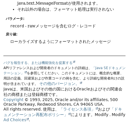
java.text.MessageFormatが使用されます。
それ以外の場合は、フォーマット処理は実行されない
パラメータ:
record
- rawメッセージを含むログ・レコード
戻り値:
ローカライズするようにフォーマットされたメッセージ
バグを報告する、または機能強化を提案する
APIリファレンスおよび開発者のドキュメントの詳細は、
「Java SEドキュメン
テーション」
を参照してください。このドキュメントには、概念的な概要、
用語の定義、回避策および作業コードの例を含む、より詳細な開発者向けの説
その他のバージョン。
明が含まれています。
Javaは、米国およびその他の国におけるOracleおよびその関連会
社の商標または登録商標です。
Copyright
© 1993, 2025, Oracle and/or its affiliates, 500
Oracle Parkway, Redwood Shores, CA 94065 USA.
All rights reserved.
使用は、
「ライセンス条項」
および
「ドキ
ュメンテーション再配布ポリシー」
によります。
Modify
. Modify
Ad Choices
.