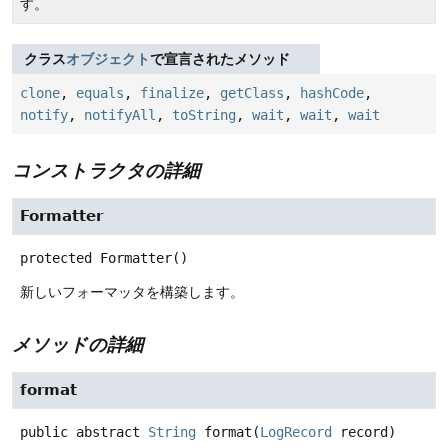
す。
クラス
オブジェクト
で宣言されたメソッド
clone
,
equals
,
finalize
,
getClass
,
hashCode
,
notify
,
notifyAll
,
toString
,
wait
,
wait
,
wait
コンストラクタの詳細
Formatter
protected
Formatter
()
新しいフォーマッタを構築します。
メソッドの詳細
format
public abstract
String
format
(
LogRecord
 record)