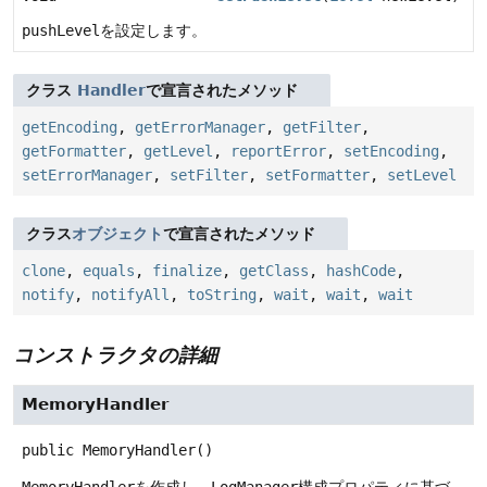
pushLevel
を設定します。
クラス
Handler
で宣言されたメソッド
getEncoding
,
getErrorManager
,
getFilter
,
getFormatter
,
getLevel
,
reportError
,
setEncoding
,
setErrorManager
,
setFilter
,
setFormatter
,
setLevel
クラス
オブジェクト
で宣言されたメソッド
clone
,
equals
,
finalize
,
getClass
,
hashCode
,
notify
,
notifyAll
,
toString
,
wait
,
wait
,
wait
コンストラクタの詳細
MemoryHandler
public
MemoryHandler
()