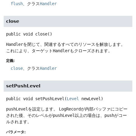
flush
、クラス
Handler
close
public
void
close
()
Handler
を閉じて、関連するすべてのリソースを解放します。
これにより、ターゲット
Handler
もクローズされます。
定義:
close
、クラス
Handler
setPushLevel
public
void
setPushLevel
(
Level
 newLevel)
pushLevel
を設定します。
LogRecord
が内部バッファにコピー
された後、そのレベルが
pushLevel
以上の場合は、
push
がコー
ルされます。
パラメータ: