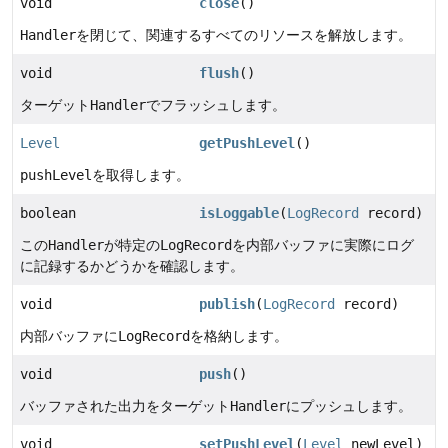
void
close
()
Handler
を閉じて、関連するすべてのリソースを解放します。
void
flush
()
ターゲット
Handler
でフラッシュします。
Level
getPushLevel
()
pushLevel
を取得します。
boolean
isLoggable
(
LogRecord
record)
この
Handler
が特定の
LogRecord
を内部バッファに実際にログ
に記録するかどうかを確認します。
void
publish
(
LogRecord
record)
内部バッファに
LogRecord
を格納します。
void
push
()
バッファされた出力をターゲット
Handler
にプッシュします。
void
setPushLevel
(
Level
newLevel)