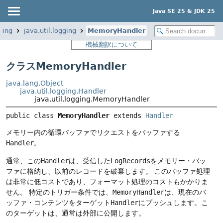
Java SE 25 & JDK 25
ging
java.util.logging
MemoryHandler
機械翻訳について
クラスMemoryHandler
java.lang.Object
java.util.logging.Handler
java.util.logging.MemoryHandler
public class 
MemoryHandler
extends 
Handler
メモリー内の循環バッファでリクエストをバッファする
Handler
。
通常、この
Handler
は、受信した
LogRecords
をメモリー・バッ
ファに格納し、以前のレコードを破棄します。
このバッファ処理
は非常に低コストであり、フォーマット処理のコストもかかりま
せん。
特定のトリガー条件では、
MemoryHandler
は、現在のバ
ッファ・コンテンツをターゲット
Handler
にプッシュします。こ
のターゲットは、通常は外部に公開します。