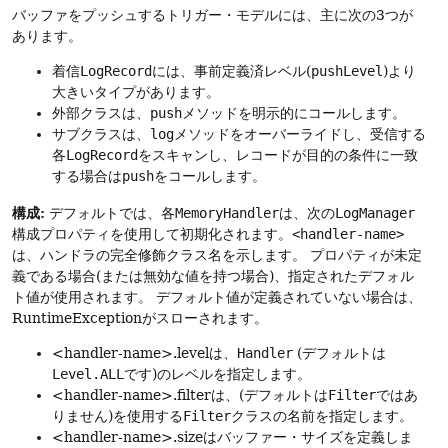
バッファをプッシュするトリガー・モデルには、主に次の3つが
あります。
着信
LogRecord
には、事前定義済レベル(
pushLevel
)より
大きいタイプがあります。
外部クラスは、
push
メソッドを明示的にコールします。
サブクラスは、
log
メソッドをオーバーライドし、受信する
各
LogRecord
をスキャンし、レコードが目的の条件に一致
する場合は
push
をコールします。
構成:
デフォルトでは、各
MemoryHandler
は、次の
LogManager
構成プロパティを使用して初期化されます。
<handler-name>
は、ハンドラの完全修飾クラス名を示します。
プロパティが未定
義である場合(または無効な値を持つ場合)、指定されたデフォル
ト値が使用されます。
デフォルト値が定義されていない場合は、
RuntimeExceptionがスローされます。
<handler-name>.levelは、
Handler
(デフォルトは
Level.ALL
です)のレベルを指定します。
<handler-name>.filterは、(デフォルトは
Filter
ではあ
りません)を使用する
Filter
クラスの名前を指定します。
<handler-name>.sizeはバッファー・サイズを定義しま