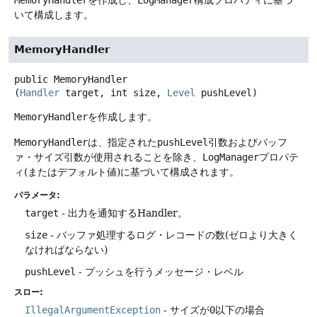
MemoryHandler
を作成し、
LogManager
構成プロパティに基づ
いて構成します。
MemoryHandler
public
MemoryHandler
(
Handler
 target, int size, 
Level
 pushLevel)
MemoryHandler
を作成します。
MemoryHandler
は、指定された
pushLevel
引数およびバッフ
ァ・サイズ引数が使用されることを除き、
LogManager
プロパテ
ィ(またはデフォルト値)に基づいて構成されます。
パラメータ:
target
- 出力を通知するHandler。
size
- バッファ処理するログ・レコードの数(ゼロより大きく
なければならない)
pushLevel
- プッシュを行うメッセージ・レベル
スロー:
IllegalArgumentException
-
サイズが0以下
の場合