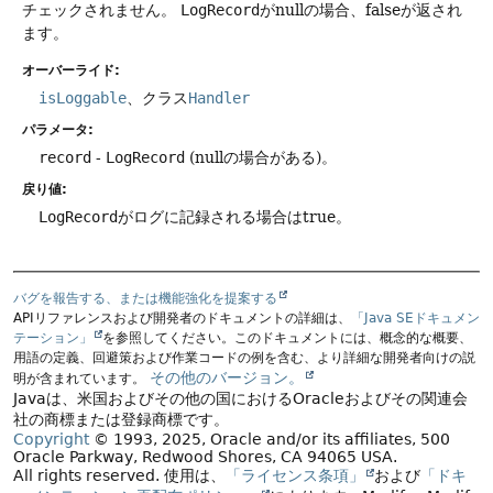
チェックされません。
LogRecord
がnullの場合、falseが返され
ます。
オーバーライド:
isLoggable
、クラス
Handler
パラメータ:
record
-
LogRecord
(nullの場合がある)。
戻り値:
LogRecord
がログに記録される場合はtrue。
バグを報告する、または機能強化を提案する
APIリファレンスおよび開発者のドキュメントの詳細は、
「Java SEドキュメン
テーション」
を参照してください。このドキュメントには、概念的な概要、
用語の定義、回避策および作業コードの例を含む、より詳細な開発者向けの説
その他のバージョン。
明が含まれています。
Javaは、米国およびその他の国におけるOracleおよびその関連会
社の商標または登録商標です。
Copyright
© 1993, 2025, Oracle and/or its affiliates, 500
Oracle Parkway, Redwood Shores, CA 94065 USA.
All rights reserved.
使用は、
「ライセンス条項」
および
「ドキ