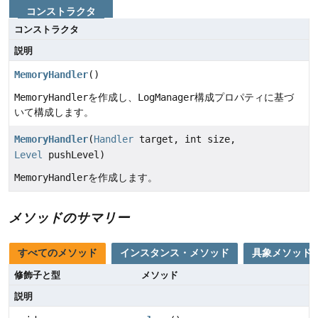
コンストラクタ
コンストラクタ
説明
MemoryHandler
()
MemoryHandler
を作成し、
LogManager
構成プロパティに基づ
いて構成します。
MemoryHandler
(
Handler
target, int size,
Level
pushLevel)
MemoryHandler
を作成します。
メソッドのサマリー
すべてのメソッド
インスタンス・メソッド
具象メソッド
修飾子と型
メソッド
説明