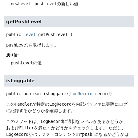
newLevel
-
pushLevel
の新しい値
getPushLevel
public
Level
getPushLevel
()
pushLevel
を取得します。
戻り値:
pushLevel
の値
isLoggable
public
boolean
isLoggable
(
LogRecord
 record)
この
Handler
が特定の
LogRecord
を内部バッファに実際にログ
に記録するかどうかを確認します。
このメソッドは、
LogRecord
に適切なレベルがあるかどうか、
および
Filter
を満たすかどうかをチェックします。
ただし、
LogRecord
がバッファ・コンテンツの"push"になるかどうかは