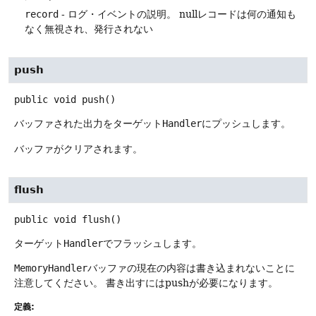
record
- ログ・イベントの説明。
nullレコードは何の通知も
なく無視され、発行されない
push
public
void
push
()
バッファされた出力をターゲット
Handler
にプッシュします。
バッファがクリアされます。
flush
public
void
flush
()
ターゲット
Handler
でフラッシュします。
MemoryHandler
バッファの現在の内容は書き込まれないことに
注意してください。
書き出すにはpushが必要になります。
定義: