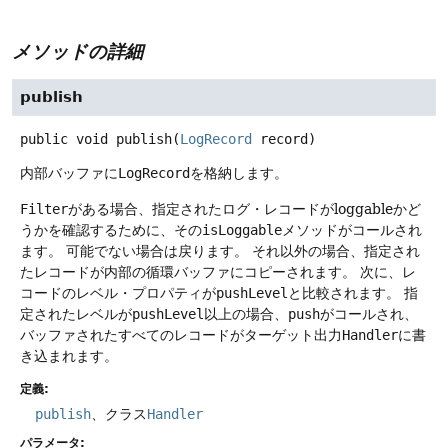
メソッドの詳細
publish
public
void
publish
(
LogRecord
 record)
内部バッファに
LogRecord
を格納します。
Filter
がある場合、指定されたログ・レコードがloggableかど
うかを確認するために、その
isLoggable
メソッドがコールされ
ます。
可能でない場合は戻ります。
それ以外の場合、指定され
たレコードが内部の循環バッファにコピーされます。
次に、レ
コードのレベル・プロパティが
pushLevel
と比較されます。
指
定されたレベルが
pushLevel
以上の場合、
push
がコールされ、
バッファされたすべてのレコードがターゲット出力
Handler
に書
き込まれます。
定義:
publish
、クラス
Handler
パラメータ: