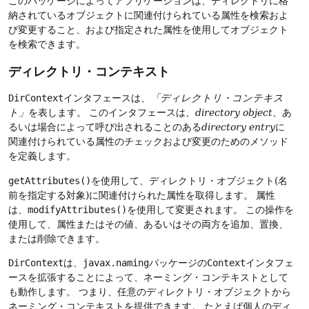
このパッケージによってアプリケーションは、ディレクトリに格
納されているオブジェクトに関連付けられている属性を検索およ
び変更すること、および指定された属性を使用してオブジェクト
を検索できます。
ディレクトリ・コンテキスト
DirContext
インタフェースは、
「ディレクトリ・コンテキス
ト」
を表します。
このインタフェースは、
directory object
、あ
るいは場合によって呼び出されることのある
directory entry
に
関連付けられている属性のチェックおよび変更のためのメソッド
を定義します。
getAttributes()
を使用して、ディレクトリ・オブジェクト(名
前を指定する対象)に関連付けられた属性を取得します。
属性
は、
modifyAttributes()
を使用して変更されます。
この操作を
使用して、属性またはその値、あるいはその両方を追加、置換、
または削除できます。
DirContext
は、
javax.naming
パッケージの
Context
インタフェ
ースを拡張することによって、ネーミング・コンテキストとして
も動作します。
つまり、任意のディレクトリ・オブジェクトから
ネーミング・コンテキストを提供できます。
たとえば個人のディ