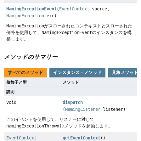
NamingExceptionEvent
(
EventContext
source,
NamingException
exc)
NamingException
がスローされたコンテキストとスローされた
例外を使用して、
NamingExceptionEvent
のインスタンスを構
築します。
メソッドのサマリー
すべてのメソッド
インスタンス・メソッド
具象メソッド
修飾子と型
メソッド
説明
void
dispatch
(
NamingListener
listener)
このイベントを使用して、リスナーに対して
namingExceptionThrown()
メソッドを起動します。
EventContext
getEventContext
()