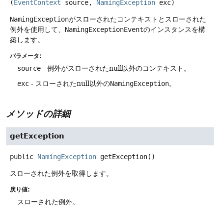
(
EventContext
 source, 
NamingException
 exc)
NamingException
がスローされたコンテキストとスローされた
例外を使用して、
NamingExceptionEvent
のインスタンスを構
築します。
パラメータ:
source
- 例外がスローされたnull以外のコンテキスト。
exc
- スローされたnull以外の
NamingException
。
メソッドの詳細
getException
public
NamingException
getException
()
スローされた例外を取得します。
戻り値:
スローされた例外。