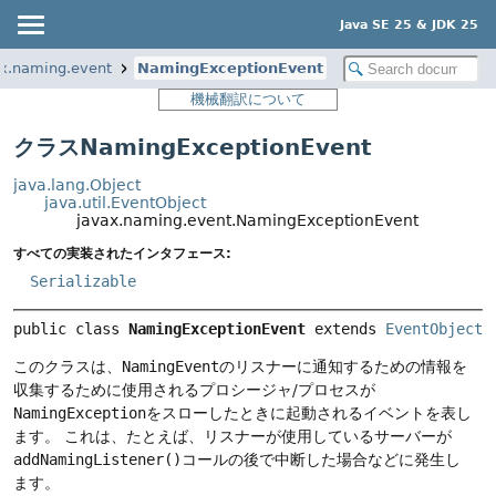
Java SE 25 & JDK 25
x.naming.event
NamingExceptionEvent
機械翻訳について
クラスNamingExceptionEvent
java.lang.Object
java.util.EventObject
javax.naming.event.NamingExceptionEvent
すべての実装されたインタフェース:
Serializable
public class 
NamingExceptionEvent
extends 
EventObject
このクラスは、
NamingEvent
のリスナーに通知するための情報を
収集するために使用されるプロシージャ/プロセスが
NamingException
をスローしたときに起動されるイベントを表し
ます。
これは、たとえば、リスナーが使用しているサーバーが
addNamingListener()
コールの後で中断した場合などに発生し
ます。