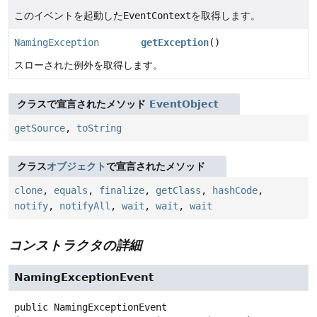
このイベントを起動した
EventContext
を取得します。
NamingException
getException
()
スローされた例外を取得します。
クラスで宣言されたメソッド
EventObject
getSource
,
toString
クラス
オブジェクト
で宣言されたメソッド
clone
,
equals
,
finalize
,
getClass
,
hashCode
,
notify
,
notifyAll
,
wait
,
wait
,
wait
コンストラクタの詳細
NamingExceptionEvent
public
NamingExceptionEvent