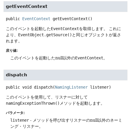
getEventContext
public
EventContext
getEventContext
()
このイベントを起動した
EventContext
を取得します。
これに
より、
EventObject.getSource()
と同じオブジェクトが返さ
れます。
戻り値:
このイベントを起動したnull以外の
EventContext
。
dispatch
public
void
dispatch
(
NamingListener
 listener)
このイベントを使用して、リスナーに対して
namingExceptionThrown()
メソッドを起動します。
パラメータ:
listener
- メソッドを呼び出すリスナーのnull以外のネーミ
ング・リスナー。