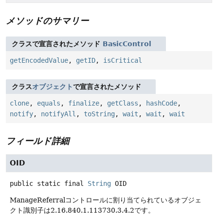
メソッドのサマリー
クラスで宣言されたメソッド
BasicControl
getEncodedValue
,
getID
,
isCritical
クラス
オブジェクト
で宣言されたメソッド
clone
,
equals
,
finalize
,
getClass
,
hashCode
,
notify
,
notifyAll
,
toString
,
wait
,
wait
,
wait
フィールド詳細
OID
public static final
String
OID
ManageReferralコントロールに割り当てられているオブジェ
クト識別子は2.16.840.1.113730.3.4.2です。