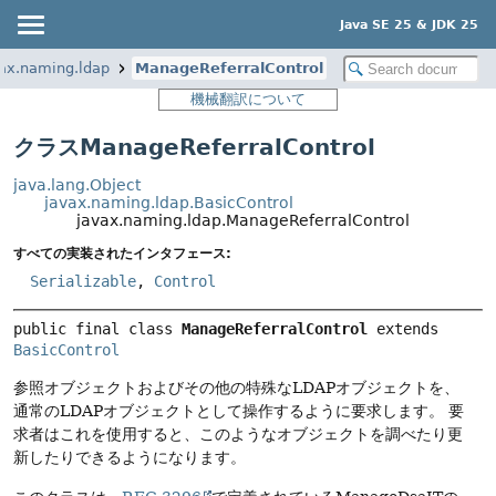
Java SE 25 & JDK 25
ax.naming.ldap
ManageReferralControl
機械翻訳について
クラスManageReferralControl
java.lang.Object
javax.naming.ldap.BasicControl
javax.naming.ldap.ManageReferralControl
すべての実装されたインタフェース:
Serializable
,
Control
public final class 
ManageReferralControl
extends 
BasicControl
参照オブジェクトおよびその他の特殊なLDAPオブジェクトを、
通常のLDAPオブジェクトとして操作するように要求します。
要
求者はこれを使用すると、このようなオブジェクトを調べたり更
新したりできるようになります。