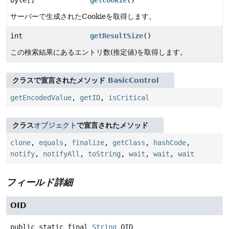
byte[]
getCookie
()
サーバーで生成されたCookieを取得します。
int
getResultSize
()
この検索結果にあるエントリ数(推定値)を取得します。
クラスで宣言されたメソッド
BasicControl
getEncodedValue
,
getID
,
isCritical
クラス
オブジェクト
で宣言されたメソッド
clone
,
equals
,
finalize
,
getClass
,
hashCode
,
notify
,
notifyAll
,
toString
,
wait
,
wait
,
wait
フィールド詳細
OID
public static final
String
OID