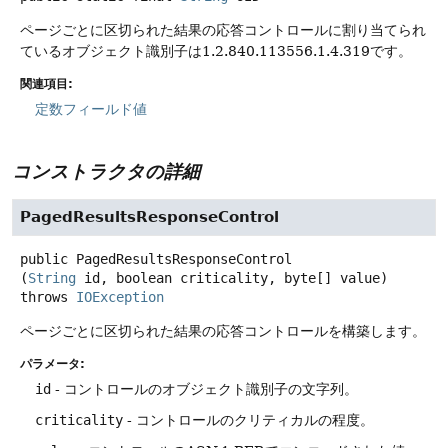
ページごとに区切られた結果の応答コントロールに割り当てられ
ているオブジェクト識別子は1.2.840.113556.1.4.319です。
関連項目:
定数フィールド値
コンストラクタの詳細
PagedResultsResponseControl
public
PagedResultsResponseControl
(
String
 id, boolean criticality, byte[] value)
throws
IOException
ページごとに区切られた結果の応答コントロールを構築します。
パラメータ:
id
- コントロールのオブジェクト識別子の文字列。
criticality
- コントロールのクリティカルの程度。