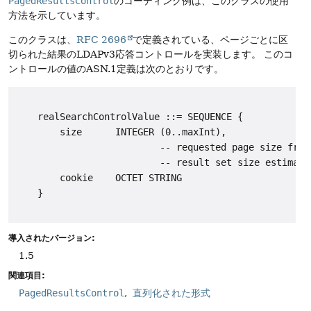
PagedResultsControl
のコーディング例は、このクラスの使用
方法を示しています。
このクラスは、
RFC 2696
で定義されている、ページごとに区
切られた結果のLDAPv3応答コントロールを実装します。
このコ
ントロールの値のASN.1定義は次のとおりです。
    realSearchControlValue ::= SEQUENCE {

        size      INTEGER (0..maxInt),

                          -- requested page size from 
                          -- result set size estimate 
        cookie    OCTET STRING

    }

導入されたバージョン:
1.5
関連項目:
PagedResultsControl
直列化された形式