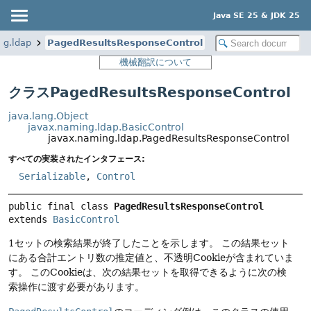
Java SE 25 & JDK 25
ng.ldap
PagedResultsResponseControl
機械翻訳について
クラスPagedResultsResponseControl
java.lang.Object
javax.naming.ldap.BasicControl
javax.naming.ldap.PagedResultsResponseControl
すべての実装されたインタフェース:
Serializable
,
Control
public final class 
PagedResultsResponseControl
extends 
BasicControl
1セットの検索結果が終了したことを示します。
この結果セット
にある合計エントリ数の推定値と、不透明Cookieが含まれていま
す。
このCookieは、次の結果セットを取得できるように次の検
索操作に渡す必要があります。