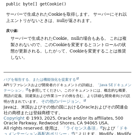
public
byte[]
getCookie
()
サーバーで生成されたCookieを取得します。
サーバーにそれ以
上エントリがないときは、nullが返されます。
戻り値:
サーバーで生成されたCookie。nullの場合もある。
これは複
製されないので、このCookieを変更するとコントロールの状
態が更新される。したがって、Cookieを変更することは推奨
しない。
バグを報告する、または機能強化を提案する
APIリファレンスおよび開発者のドキュメントの詳細は、
「Java SEドキュメン
テーション」
を参照してください。このドキュメントには、概念的な概要、
用語の定義、回避策および作業コードの例を含む、より詳細な開発者向けの説
その他のバージョン。
明が含まれています。
Javaは、米国およびその他の国におけるOracleおよびその関連会
社の商標または登録商標です。
Copyright
© 1993, 2025, Oracle and/or its affiliates, 500
Oracle Parkway, Redwood Shores, CA 94065 USA.
All rights reserved.
使用は、
「ライセンス条項」
および
「ドキ
ュメンテーション再配布ポリシー」
によります。
Modify
. Modify