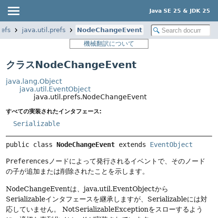
Java SE 25 & JDK 25
refs
java.util.prefs
NodeChangeEvent
機械翻訳について
クラスNodeChangeEvent
java.lang.Object
java.util.EventObject
java.util.prefs.NodeChangeEvent
すべての実装されたインタフェース:
Serializable
public class 
NodeChangeEvent
extends 
EventObject
Preferences
ノードによって発行されるイベントで、そのノード
の子が追加または削除されたことを示します。
NodeChangeEventは、java.util.EventObjectから
Serializableインタフェースを継承しますが、Serializableには対
応していません。
NotSerializableExceptionをスローするよう