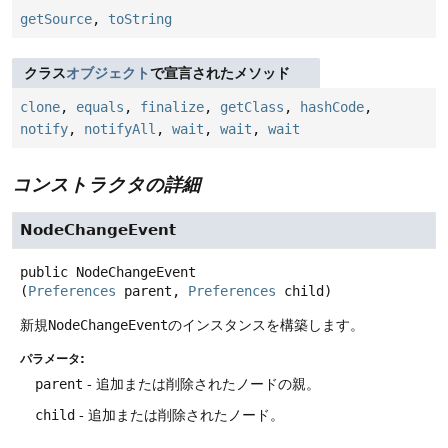
getSource
,
toString
クラス
オブジェクト
で宣言されたメソッド
clone
,
equals
,
finalize
,
getClass
,
hashCode
,
notify
,
notifyAll
,
wait
,
wait
,
wait
コンストラクタの詳細
NodeChangeEvent
public
NodeChangeEvent
(
Preferences
 parent, 
Preferences
 child)
新規
NodeChangeEvent
のインスタンスを構築します。
パラメータ:
parent
- 追加または削除されたノードの親。
child
- 追加または削除されたノード。