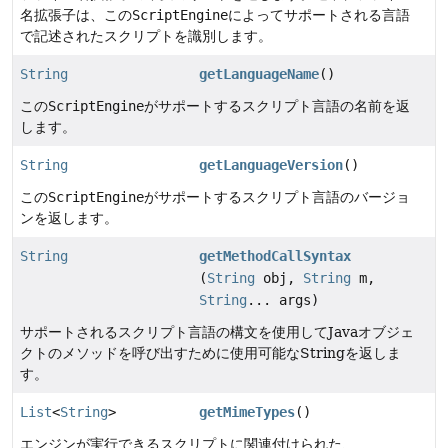
名拡張子は、この
ScriptEngine
によってサポートされる言語
で記述されたスクリプトを識別します。
String
getLanguageName
()
この
ScriptEngine
がサポートするスクリプト言語の名前を返
します。
String
getLanguageVersion
()
この
ScriptEngine
がサポートするスクリプト言語のバージョ
ンを返します。
String
getMethodCallSyntax
(
String
obj,
String
m,
String
... args)
サポートされるスクリプト言語の構文を使用してJavaオブジェ
クトのメソッドを呼び出すために使用可能なStringを返しま
す。
List
<
String
>
getMimeTypes
()
エンジンが実行できるスクリプトに関連付けられた、