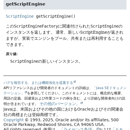
getScriptEngine
ScriptEngine
getScriptEngine
()
この
ScriptEngineFactory
に関連付けられた
ScriptEngine
の
インスタンスを返します。
通常、新しいScriptEngineが返され
ますが、実装でエンジンをプール、共有または再利用することも
できます。
戻り値:
ScriptEngine
の新しいインスタンス。
バグを報告する、または機能強化を提案する
APIリファレンスおよび開発者のドキュメントの詳細は、
「Java SEドキュメン
テーション」
を参照してください。このドキュメントには、概念的な概要、
用語の定義、回避策および作業コードの例を含む、より詳細な開発者向けの説
その他のバージョン。
明が含まれています。
Javaは、米国およびその他の国におけるOracleおよびその関連会
社の商標または登録商標です。
Copyright
© 1993, 2025, Oracle and/or its affiliates, 500
Oracle Parkway, Redwood Shores, CA 94065 USA.
All rights reserved.
使用は、
「ライセンス条項」
および
「ドキ