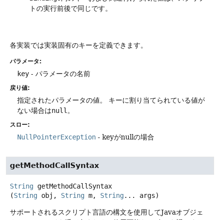
トの実行前後で同じです。
各実装では実装固有のキーを定義できます。
パラメータ:
key
- パラメータの名前
戻り値:
指定されたパラメータの値。
キーに割り当てられている値が
ない場合は
null
。
スロー:
NullPointerException
- keyがnullの場合
getMethodCallSyntax
String
getMethodCallSyntax
(
String
 obj, 
String
 m, 
String
... args)
サポートされるスクリプト言語の構文を使用してJavaオブジェ