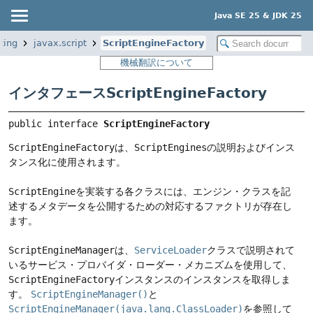
Java SE 25 & JDK 25
ting
javax.script
ScriptEngineFactory
機械翻訳について
インタフェースScriptEngineFactory
public interface 
ScriptEngineFactory
ScriptEngineFactory
は、
ScriptEngines
の説明およびインス
タンス化に使用されます。
ScriptEngine
を実装する各クラスには、エンジン・クラスを記
述するメタデータを公開するための対応するファクトリが存在し
ます。
ScriptEngineManager
は、
ServiceLoader
クラスで説明されて
いるサービス・プロバイダ・ローダー・メカニズムを使用して、
ScriptEngineFactory
インスタンスのインスタンスを取得しま
す。
ScriptEngineManager()
と
ScriptEngineManager(java.lang.ClassLoader)
を参照して