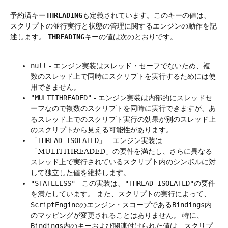
予約済キー
THREADING
も定義されています。このキーの値は、
スクリプトの並行実行と状態の管理に関するエンジンの動作を記
述します。
THREADING
キーの値は次のとおりです。
null
- エンジン実装はスレッド・セーフでないため、複
数のスレッド上で同時にスクリプトを実行するためには使
用できません。
"MULTITHREADED"
- エンジン実装は内部的にスレッドセ
ーフなので複数のスクリプトを同時に実行できますが、あ
るスレッド上でのスクリプト実行の効果が別のスレッド上
のスクリプトから見える可能性があります。
「THREAD-ISOLATED」
- エンジン実装は
「MULTITHREADED」の要件を満たし、さらに異なる
スレッド上で実行されているスクリプト内のシンボルに対
して独立した値を維持します。
"STATELESS"
- この実装は、
"THREAD-ISOLATED"
の要件
を満たしています。
また、スクリプトの実行によって、
ScriptEngine
のエンジン・スコープである
Bindings
内
のマッピングが変更されることはありません。
特に、
Bindings
内のキーおよび関連付けられた値は、スクリプ