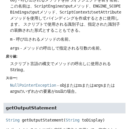
この名前は、
ScriptEngine
の
put
メソッド、
ENGINE_SCOPE
Bindings
の
put
メソッド、
ScriptContext
の
setAttribute
メソッドを使用してバインディングを作成するときに使用し
ます。
スクリプトで使用される識別子は、指定された識別子
の装飾された形式とすることもできる。
m
- 呼び出されるメソッドの名前。
args
- メソッドの呼出しで指定される引数の名前。
戻り値:
スクリプト言語の構文でメソッドの呼出しに使用される
String。
スロー:
NullPointerException
- objまたはmまたはargsまたは
argsのいずれかの要素がnullの場合。
getOutputStatement
String
getOutputStatement
(
String
 toDisplay)