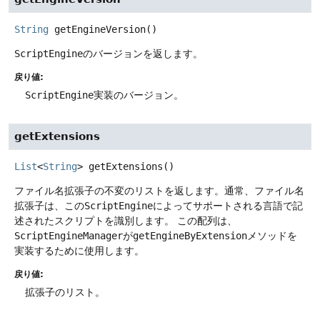
String
getEngineVersion
()
ScriptEngine
のバージョンを返します。
戻り値:
ScriptEngine
実装のバージョン。
getExtensions
List
<
String
>
getExtensions
()
ファイル名拡張子の不変のリストを返します。通常、ファイル名
拡張子は、この
ScriptEngine
によってサポートされる言語で記
述されたスクリプトを識別します。
この配列は、
ScriptEngineManager
が
getEngineByExtension
メソッドを
実装するために使用します。
戻り値:
拡張子のリスト。