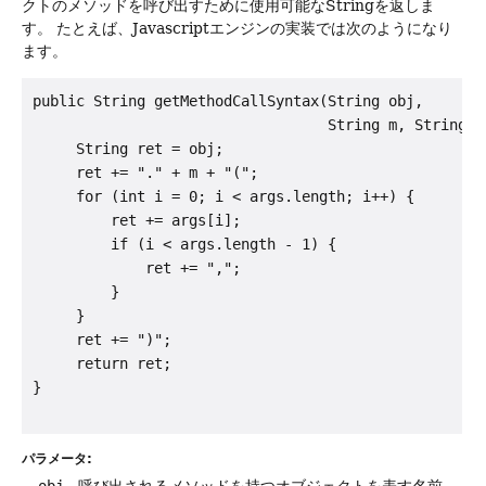
クトのメソッドを呼び出すために使用可能なStringを返しま
す。
たとえば、Javascriptエンジンの実装では次のようになり
ます。
public String getMethodCallSyntax(String obj,

                                  String m, String...
     String ret = obj;

     ret += "." + m + "(";

     for (int i = 0; i < args.length; i++) {

         ret += args[i];

         if (i < args.length - 1) {

             ret += ",";

         }

     }

     ret += ")";

     return ret;

パラメータ:
obj
- 呼び出されるメソッドを持つオブジェクトを表す名前。