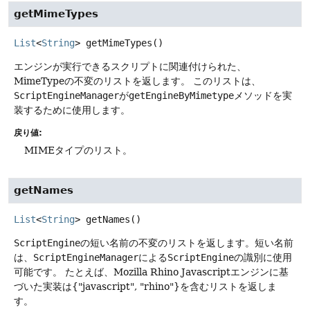
getMimeTypes
List
<
String
>
getMimeTypes
()
エンジンが実行できるスクリプトに関連付けられた、
MimeTypeの不変のリストを返します。
このリストは、
ScriptEngineManager
が
getEngineByMimetype
メソッドを実
装するために使用します。
戻り値:
MIMEタイプのリスト。
getNames
List
<
String
>
getNames
()
ScriptEngine
の短い名前の不変のリストを返します。短い名前
は、
ScriptEngineManager
による
ScriptEngine
の識別に使用
可能です。
たとえば、Mozilla Rhino Javascriptエンジンに基
づいた実装は{"javascript", "rhino"}を含むリストを返しま
す。