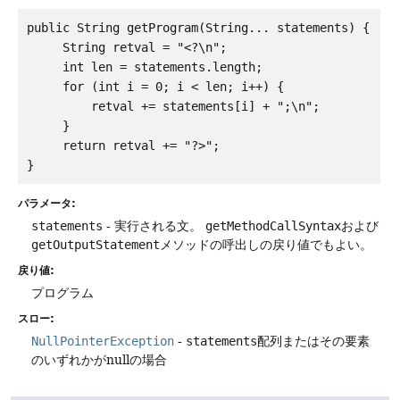
public String getProgram(String... statements) {

     String retval = "<?\n";

     int len = statements.length;

     for (int i = 0; i < len; i++) {

         retval += statements[i] + ";\n";

     }

     return retval += "?>";

パラメータ:
statements
- 実行される文。
getMethodCallSyntax
および
getOutputStatement
メソッドの呼出しの戻り値でもよい。
戻り値:
プログラム
スロー:
NullPointerException
-
statements
配列またはその要素
のいずれかがnullの場合