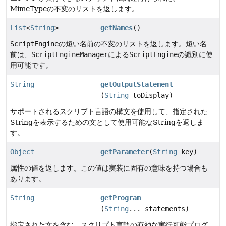
MimeTypeの不変のリストを返します。
List
<
String
>
getNames
()
ScriptEngine
の短い名前の不変のリストを返します。短い名
前は、
ScriptEngineManager
による
ScriptEngine
の識別に使
用可能です。
String
getOutputStatement
(
String
toDisplay)
サポートされるスクリプト言語の構文を使用して、指定された
Stringを表示するための文として使用可能なStringを返しま
す。
Object
getParameter
(
String
key)
属性の値を返します。この値は実装に固有の意味を持つ場合も
あります。
String
getProgram
(
String
... statements)
指定された文を含む、スクリプト言語の有効な実行可能プログ