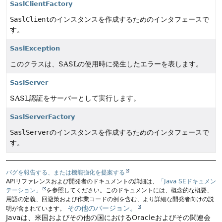
SaslClientFactory
SaslClient
のインスタンスを作成するためのインタフェースで
す。
SaslException
このクラスは、SASLの使用時に発生したエラーを表します。
SaslServer
SASL認証をサーバーとして実行します。
SaslServerFactory
SaslServer
のインスタンスを作成するためのインタフェースで
す。
バグを報告する、または機能強化を提案する
APIリファレンスおよび開発者のドキュメントの詳細は、
「Java SEドキュメン
テーション」
を参照してください。このドキュメントには、概念的な概要、
用語の定義、回避策および作業コードの例を含む、より詳細な開発者向けの説
その他のバージョン。
明が含まれています。
Javaは、米国およびその他の国におけるOracleおよびその関連会