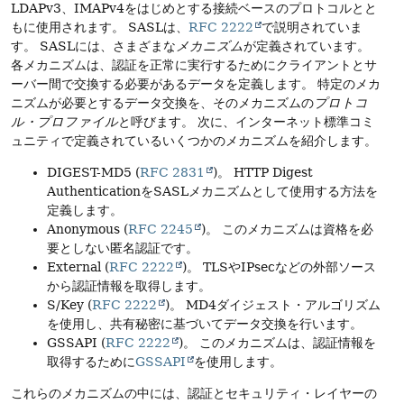
LDAPv3、IMAPv4をはじめとする接続ベースのプロトコルとと
もに使用されます。
SASLは、
RFC 2222
で説明されていま
す。
SASLには、さまざまな
メカニズム
が定義されています。
各メカニズムは、認証を正常に実行するためにクライアントとサ
ーバー間で交換する必要があるデータを定義します。
特定のメカ
ニズムが必要とするデータ交換を、そのメカニズムの
プロトコ
ル・プロファイル
と呼びます。
次に、インターネット標準コミ
ュニティで定義されているいくつかのメカニズムを紹介します。
DIGEST-MD5 (
RFC 2831
)。
HTTP Digest
AuthenticationをSASLメカニズムとして使用する方法を
定義します。
Anonymous (
RFC 2245
)。
このメカニズムは資格を必
要としない匿名認証です。
External (
RFC 2222
)。
TLSやIPsecなどの外部ソース
から認証情報を取得します。
S/Key (
RFC 2222
)。
MD4ダイジェスト・アルゴリズム
を使用し、共有秘密に基づいてデータ交換を行います。
GSSAPI (
RFC 2222
)。
このメカニズムは、認証情報を
取得するために
GSSAPI
を使用します。
これらのメカニズムの中には、認証とセキュリティ・レイヤーの