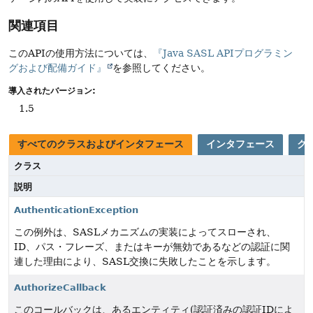
関連項目
このAPIの使用方法については、
『Java SASL APIプログラミン
グおよび配備ガイド』
を参照してください。
導入されたバージョン:
1.5
すべてのクラスおよびインタフェース
インタフェース
ク
クラス
説明
AuthenticationException
この例外は、SASLメカニズムの実装によってスローされ、
ID、パス・フレーズ、またはキーが無効であるなどの認証に関
連した理由により、SASL交換に失敗したことを示します。
AuthorizeCallback
このコールバックは、あるエンティティ(認証済みの認証IDによ