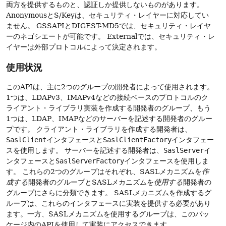
両方を提供するものと、認証しか提供しないものがあります。
AnonymousとS/Keyは、セキュリティ・レイヤーに対応してい
ません。
GSSAPIとDIGEST-MD5では、セキュリティ・レイヤ
ーのネゴシエートが可能です。
Externalでは、セキュリティ・レ
イヤーは外部プロトコルによって決定されます。
使用状況
このAPIは、主に2つのグループの開発者によって使用されます。
1つは、LDAPv3、IMAPv4などの接続ベースのプロトコルのク
ライアント・ライブラリ実装を作成する開発者のグループ、もう
1つは、LDAP、IMAPなどのサーバーを記述する開発者のグルー
プです。
クライアント・ライブラリを作成する開発者は、
SaslClient
インタフェースと
SaslClientFactory
インタフェー
スを使用します。
サーバーを記述する開発者は、
SaslServer
イ
ンタフェースと
SaslServerFactory
インタフェースを使用しま
す。
これらの2つのグループはそれぞれ、SASLメカニズムを
作
成する
開発者のグループとSASLメカニズムを
使用する
開発者の
グループにさらに分類できます。
SASLメカニズムを作成するグ
ループは、これらのインタフェースに実装を提供する必要があり
ます。一方、SASLメカニズムを使用するグループは、このパッ
ケージ内のAPIを使用して実装にアクセスできます。