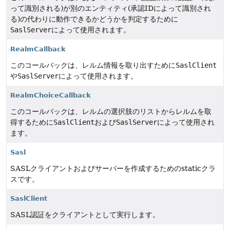
って識別される)が別のエンティティ(承認IDによって識別され
る)の代わりに動作できるかどうかを判定するために
SaslServer
によって使用されます。
RealmCallback
このコールバックは、レルム情報を取り出すために
SaslClient
や
SaslServer
によって使用されます。
RealmChoiceCallback
このコールバックは、レルムの選択肢のリストからレルムを取
得するために
SaslClient
および
SaslServer
によって使用され
ます。
Sasl
SASLクライアントおよびサーバーを作成するためのstaticクラ
スです。
SaslClient
SASL認証をクライアントとして実行します。