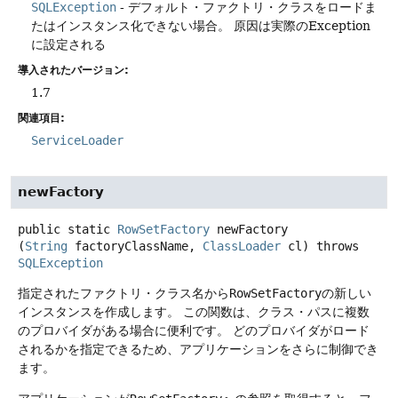
SQLException
- デフォルト・ファクトリ・クラスをロードま
たはインスタンス化できない場合。
原因は実際のException
に設定される
導入されたバージョン:
1.7
関連項目:
ServiceLoader
newFactory
public static
RowSetFactory
newFactory
(
String
 factoryClassName, 
ClassLoader
 cl)
throws
SQLException
指定されたファクトリ・クラス名から
RowSetFactory
の新しい
インスタンスを作成します。
この関数は、クラス・パスに複数
のプロバイダがある場合に便利です。
どのプロバイダがロード
されるかを指定できるため、アプリケーションをさらに制御でき
ます。