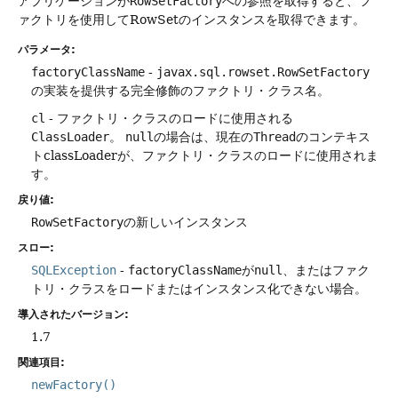
アプリケーションが
RowSetFactory
への参照を取得すると、フ
ァクトリを使用してRowSetのインスタンスを取得できます。
パラメータ:
factoryClassName
-
javax.sql.rowset.RowSetFactory
の実装を提供する完全修飾のファクトリ・クラス名。
cl
- ファクトリ・クラスのロードに使用される
ClassLoader
。
null
の場合は、現在の
Thread
のコンテキス
トclassLoaderが、ファクトリ・クラスのロードに使用されま
す。
戻り値:
RowSetFactory
の新しいインスタンス
スロー:
SQLException
-
factoryClassName
が
null
、またはファク
トリ・クラスをロードまたはインスタンス化できない場合。
導入されたバージョン:
1.7
関連項目:
newFactory()