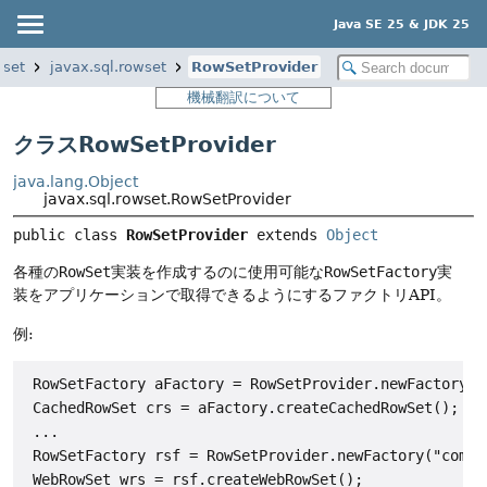
Java SE 25 & JDK 25
wset
javax.sql.rowset
RowSetProvider
機械翻訳について
クラスRowSetProvider
java.lang.Object
javax.sql.rowset.RowSetProvider
public class 
RowSetProvider
extends 
Object
各種の
RowSet
実装を作成するのに使用可能な
RowSetFactory
実
装をアプリケーションで取得できるようにするファクトリAPI。
例:
 RowSetFactory aFactory = RowSetProvider.newFactory();
 CachedRowSet crs = aFactory.createCachedRowSet();

 ...

 RowSetFactory rsf = RowSetProvider.newFactory("com.s
 WebRowSet wrs = rsf.createWebRowSet();
