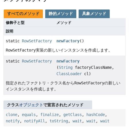
すべてのメソッド
静的メソッド
具象メソッド
修飾子と型
メソッド
説明
static
RowSetFactory
newFactory
()
RowSetFactory
実装の新しいインスタンスを作成します。
static
RowSetFactory
newFactory
(
String
factoryClassName,
ClassLoader
cl)
指定されたファクトリ・クラス名から
RowSetFactory
の新しい
インスタンスを作成します。
クラス
オブジェクト
で宣言されたメソッド
clone
,
equals
,
finalize
,
getClass
,
hashCode
,
notify
,
notifyAll
,
toString
,
wait
,
wait
,
wait