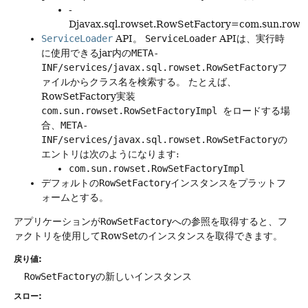
-
Djavax.sql.rowset.RowSetFactory=com.sun.rows
ServiceLoader
API。
ServiceLoader
APIは、実行時
に使用できるjar内の
META-
INF/services/javax.sql.rowset.RowSetFactory
フ
ァイルからクラス名を検索する。
たとえば、
RowSetFactory実装
com.sun.rowset.RowSetFactoryImpl
をロードする場
合、
META-
INF/services/javax.sql.rowset.RowSetFactory
の
エントリは次のようになります:
com.sun.rowset.RowSetFactoryImpl
デフォルトの
RowSetFactory
インスタンスをプラットフ
ォームとする。
アプリケーションが
RowSetFactory
への参照を取得すると、フ
ァクトリを使用してRowSetのインスタンスを取得できます。
戻り値:
RowSetFactory
の新しいインスタンス
スロー: