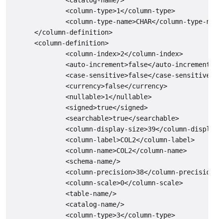
              <column-type>1</column-type>

              <column-type-name>CHAR</column-type-name
      </column-definition>

      <column-definition>

              <column-index>2</column-index>

              <auto-increment>false</auto-increment>

              <case-sensitive>false</case-sensitive>

              <currency>false</currency>

              <nullable>1</nullable>

              <signed>true</signed>

              <searchable>true</searchable>

              <column-display-size>39</column-display-
              <column-label>COL2</column-label>

              <column-name>COL2</column-name>

              <schema-name/>

              <column-precision>38</column-precision>

              <column-scale>0</column-scale>

              <table-name/>

              <catalog-name/>

              <column-type>3</column-type>
