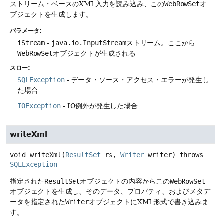
ストリーム・ベースのXML入力を読み込み、この
WebRowSet
オ
ブジェクトを生成します。
パラメータ:
iStream
-
java.io.InputStream
ストリーム。ここから
WebRowSet
オブジェクトが生成される
スロー:
SQLException
- データ・ソース・アクセス・エラーが発生し
た場合
IOException
- IO例外が発生した場合
writeXml
void
writeXml
(
ResultSet
 rs, 
Writer
 writer)
throws
SQLException
指定された
ResultSet
オブジェクトの内容からこの
WebRowSet
オブジェクトを生成し、そのデータ、プロパティ、およびメタデ
ータを指定された
Writer
オブジェクトにXML形式で書き込みま
す。