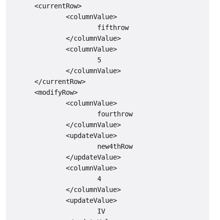
      <currentRow>

              <columnValue>

                      fifthrow

              </columnValue>

              <columnValue>

                      5

              </columnValue>

      </currentRow>

      <modifyRow>

              <columnValue>

                      fourthrow

              </columnValue>

              <updateValue>

                      new4thRow

              </updateValue>

              <columnValue>

                      4

              </columnValue>

              <updateValue>

                      IV
