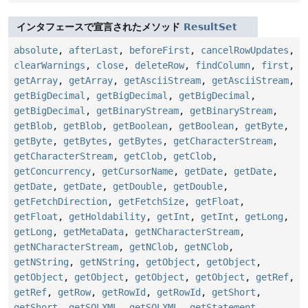
インタフェースで宣言されたメソッド
ResultSet
absolute
,
afterLast
,
beforeFirst
,
cancelRowUpdates
,
clearWarnings
,
close
,
deleteRow
,
findColumn
,
first
,
getArray
,
getArray
,
getAsciiStream
,
getAsciiStream
,
getBigDecimal
,
getBigDecimal
,
getBigDecimal
,
getBigDecimal
,
getBinaryStream
,
getBinaryStream
,
getBlob
,
getBlob
,
getBoolean
,
getBoolean
,
getByte
,
getByte
,
getBytes
,
getBytes
,
getCharacterStream
,
getCharacterStream
,
getClob
,
getClob
,
getConcurrency
,
getCursorName
,
getDate
,
getDate
,
getDate
,
getDate
,
getDouble
,
getDouble
,
getFetchDirection
,
getFetchSize
,
getFloat
,
getFloat
,
getHoldability
,
getInt
,
getInt
,
getLong
,
getLong
,
getMetaData
,
getNCharacterStream
,
getNCharacterStream
,
getNClob
,
getNClob
,
getNString
,
getNString
,
getObject
,
getObject
,
getObject
,
getObject
,
getObject
,
getObject
,
getRef
,
getRef
,
getRow
,
getRowId
,
getRowId
,
getShort
,
getShort
,
getSQLXML
,
getSQLXML
,
getStatement
,