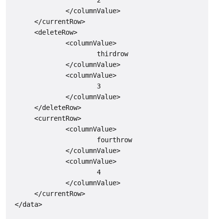
                      2

              </columnValue>

      </currentRow>

      <deleteRow>

              <columnValue>

                      thirdrow

              </columnValue>

              <columnValue>

                      3

              </columnValue>

      </deleteRow>

      <currentRow>

              <columnValue>

                      fourthrow

              </columnValue>

              <columnValue>

                      4

              </columnValue>

      </currentRow>
