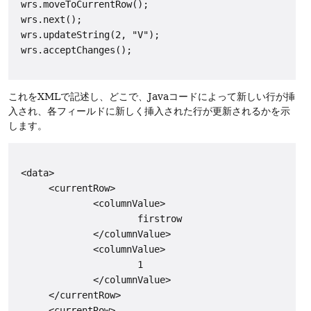
wrs.moveToCurrentRow();

 wrs.next();

 wrs.updateString(2, "V");

 wrs.acceptChanges();

これをXMLで記述し、どこで、Javaコードによって新しい行が挿
入され、各フィールドに新しく挿入された行が更新されるかを示
します。
 <data>

      <currentRow>

              <columnValue>

                      firstrow

              </columnValue>

              <columnValue>

                      1

              </columnValue>

      </currentRow>

      <currentRow>
