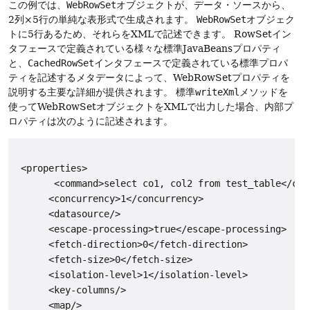
この例では、
WebRowSet
オブジェクトが、データ・ソースから、
2列×5行の単純な表形式で生成されます。
WebRowSet
オブジェク
トに5行あるため、それらをXMLで記述できます。
RowSetイン
タフェースで定義されている様々な標準JavaBeansプロパティ
と、
CachedRowSet
インタフェースで定義されている標準プロパ
ティを記述するメタデータによって、WebRowSetプロパティを
説明する主要な詳細が提供されます。
標準
writeXml
メソッドを
使ってWebRowSetオブジェクトをXMLで出力した場合、内部プ
ロパティは次のように記述されます。
 <properties>

       <command>select co1, col2 from test_table</comm
      <concurrency>1</concurrency>

      <datasource/>

      <escape-processing>true</escape-processing>

      <fetch-direction>0</fetch-direction>

      <fetch-size>0</fetch-size>

      <isolation-level>1</isolation-level>

      <key-columns/>

      <map/>
