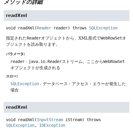
メソッドの詳細
readXml
void
readXml
(
Reader
 reader)
throws
SQLException
指定された
Reader
オブジェクトから、XML形式で
WebRowSet
オ
ブジェクトを読み取ります。
パラメータ:
reader
-
java.io.Reader
ストリーム。ここから
WebRowSet
オブジェクトが生成される
スロー:
SQLException
- データベース・アクセス・エラーが発生した
場合
readXml
void
readXml
(
InputStream
 iStream)
throws
SQLException
, 
IOException