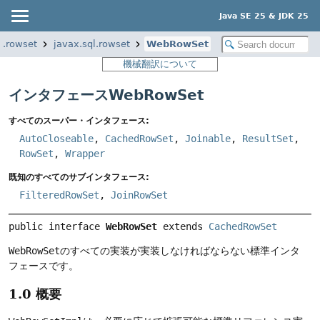
Java SE 25 & JDK 25
l.rowset
javax.sql.rowset
WebRowSet
機械翻訳について
インタフェースWebRowSet
すべてのスーパー・インタフェース:
AutoCloseable
,
CachedRowSet
,
Joinable
,
ResultSet
,
RowSet
,
Wrapper
既知のすべてのサブインタフェース:
FilteredRowSet
,
JoinRowSet
public interface 
WebRowSet
 extends 
CachedRowSet
WebRowSet
のすべての実装が実装しなければならない標準インタ
フェースです。
1.0 概要