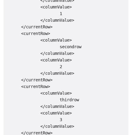
              </columnValue>

              <columnValue>

                      1

              </columnValue>

      </currentRow>

      <currentRow>

              <columnValue>

                      secondrow

              </columnValue>

              <columnValue>

                      2

              </columnValue>

      </currentRow>

      <currentRow>

              <columnValue>

                      thirdrow

              </columnValue>

              <columnValue>

                      3

              </columnValue>

      </currentRow>
