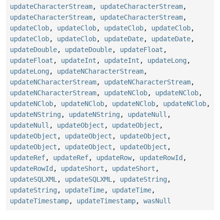
updateCharacterStream
,
updateCharacterStream
,
updateCharacterStream
,
updateCharacterStream
,
updateClob
,
updateClob
,
updateClob
,
updateClob
,
updateClob
,
updateClob
,
updateDate
,
updateDate
,
updateDouble
,
updateDouble
,
updateFloat
,
updateFloat
,
updateInt
,
updateInt
,
updateLong
,
updateLong
,
updateNCharacterStream
,
updateNCharacterStream
,
updateNCharacterStream
,
updateNCharacterStream
,
updateNClob
,
updateNClob
,
updateNClob
,
updateNClob
,
updateNClob
,
updateNClob
,
updateNString
,
updateNString
,
updateNull
,
updateNull
,
updateObject
,
updateObject
,
updateObject
,
updateObject
,
updateObject
,
updateObject
,
updateObject
,
updateObject
,
updateRef
,
updateRef
,
updateRow
,
updateRowId
,
updateRowId
,
updateShort
,
updateShort
,
updateSQLXML
,
updateSQLXML
,
updateString
,
updateString
,
updateTime
,
updateTime
,
updateTimestamp
,
updateTimestamp
,
wasNull