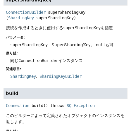
ConnectionBuilder
superShardingKey
(
ShardingKey
 superShardingKey)
接続を作成するときに使用する
superShardingKey
を指定
パラメータ:
superShardingKey
- SuperShardingKey。
null
も可
戻り値:
同じ
ConnectionBuilder
インスタンス
関連項目:
ShardingKey
ShardingKeyBuilder
build
Connection
build
() throws
SQLException
このビルダーによって定義されたオブジェクトのインスタンスを
返します。