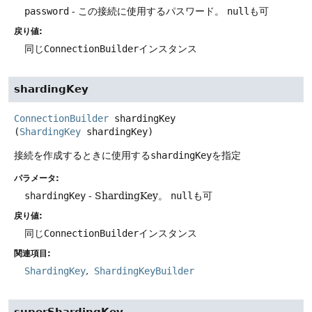
password
- この接続に使用するパスワード。
null
も可
戻り値:
同じ
ConnectionBuilder
インスタンス
shardingKey
ConnectionBuilder
shardingKey
(
ShardingKey
 shardingKey)
接続を作成するときに使用する
shardingKey
を指定
パラメータ:
shardingKey
- ShardingKey。
null
も可
戻り値:
同じ
ConnectionBuilder
インスタンス
関連項目:
ShardingKey
ShardingKeyBuilder
superShardingKey