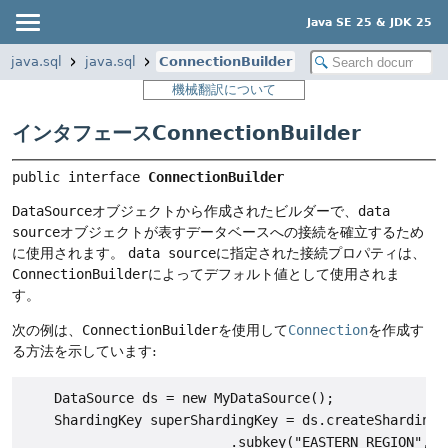
Java SE 25 & JDK 25
java.sql
java.sql
ConnectionBuilder
機械翻訳について
インタフェースConnectionBuilder
public interface 
ConnectionBuilder
DataSource
オブジェクトから作成されたビルダーで、
data
source
オブジェクトが表すデータベースへの接続を確立するため
に使用されます。
data source
に指定された接続プロパティは、
ConnectionBuilder
によってデフォルト値として使用されま
す。
次の例は、
ConnectionBuilder
を使用して
Connection
を作成す
る方法を示しています:
    DataSource ds = new MyDataSource();

    ShardingKey superShardingKey = ds.createShardingKe
                          .subkey("EASTERN_REGION", JD