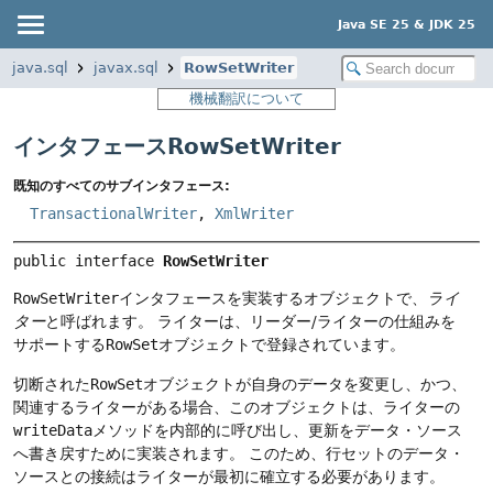
Java SE 25 & JDK 25
java.sql
javax.sql
RowSetWriter
機械翻訳について
インタフェースRowSetWriter
既知のすべてのサブインタフェース:
TransactionalWriter
,
XmlWriter
public interface 
RowSetWriter
RowSetWriter
インタフェースを実装するオブジェクトで、
ライ
ター
と呼ばれます。
ライターは、リーダー/ライターの仕組みを
サポートする
RowSet
オブジェクトで登録されています。
切断された
RowSet
オブジェクトが自身のデータを変更し、かつ、
関連するライターがある場合、このオブジェクトは、ライターの
writeData
メソッドを内部的に呼び出し、更新をデータ・ソース
へ書き戻すために実装されます。
このため、行セットのデータ・
ソースとの接続はライターが最初に確立する必要があります。