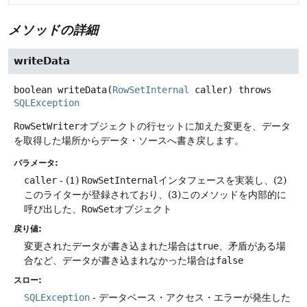
メソッドの詳細
writeData
boolean
writeData
(
RowSetInternal
 caller)
throws
SQLException
RowSetWriter
オブジェクトの行セットに加えた変更を、データ
を取得した場所からデータ・ソースへ書き戻します。
パラメータ:
caller
- (1)
RowSetInternal
インタフェースを実装し、(2)
このライターが登録されており、(3)このメソッドを内部的に
呼び出した、
RowSet
オブジェクト
戻り値:
変更されたデータが書き込まれた場合は
true
、矛盾がある場
合など、データが書き込まれなかった場合は
false
スロー:
SQLException
- データベース・アクセス・エラーが発生した