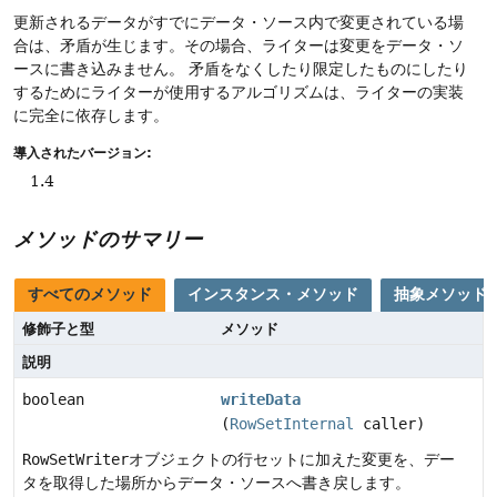
更新されるデータがすでにデータ・ソース内で変更されている場
合は、矛盾が生じます。その場合、ライターは変更をデータ・ソ
ースに書き込みません。
矛盾をなくしたり限定したものにしたり
するためにライターが使用するアルゴリズムは、ライターの実装
に完全に依存します。
導入されたバージョン:
1.4
メソッドのサマリー
すべてのメソッド
インスタンス・メソッド
抽象メソッド
修飾子と型
メソッド
説明
boolean
writeData
(
RowSetInternal
caller)
RowSetWriter
オブジェクトの行セットに加えた変更を、デー
タを取得した場所からデータ・ソースへ書き戻します。