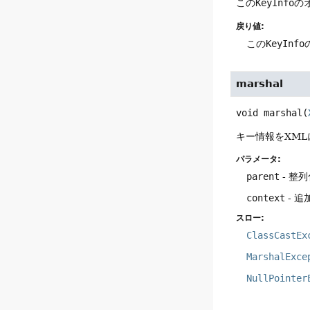
この
KeyInfo
の
戻り値:
この
KeyInfo
marshal
void
marshal
(
キー情報をXM
パラメータ:
parent
- 整
context
- 
スロー:
ClassCastEx
MarshalExce
NullPointer