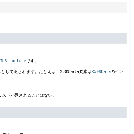
MLStructure
です。
ンスとして返されます。たとえば、
X509Data
要素は
X509Data
のイン
リストが返されることはない。