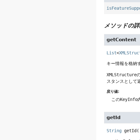
isFeatureSupp
メソッドの詳
getContent
List
<
XMLStruc
キー情報を格納
XMLStructure
スタンスとして
戻り値:
この
KeyInfo
getId
String
getId
(