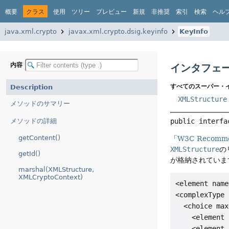
概要
クラス
使用
ツリー
プレビュー
新規
非推奨
索引
検索
ヘル
java.xml.crypto
javax.xml.crypto.dsig.keyinfo
KeyInfo
内容
インタフェース
すべてのスーパー・
Description
XMLStructure
メソッドのサマリー
メソッドの詳細
public interfa
getContent()
「
W3C Recommen
XMLStructure
の
getId()
が格納されていま
marshal(XMLStructure,
XMLCryptoContext)
<element name
<complexType 
  <choice max
    <element 
    <element 