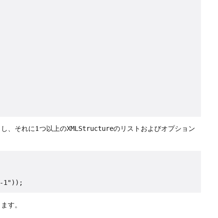
出し、それに1つ以上の
XMLStructure
のリストおよびオプション
きます。