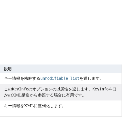
説明
キー情報を格納する
unmodifiable list
を返します。
この
KeyInfo
のオプションのid属性を返します。
KeyInfo
をほ
かのXML構造から参照する場合に有用です。
キー情報をXMLに整列化します。