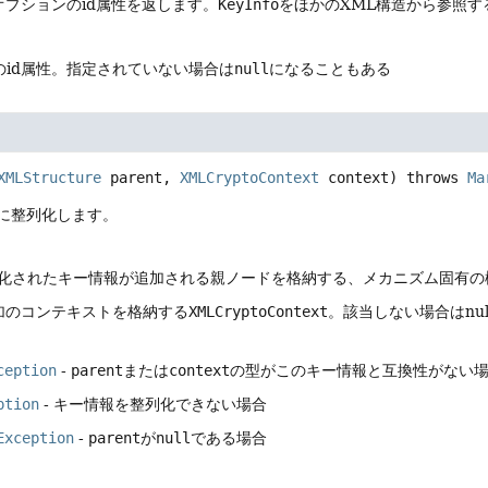
オプションのid属性を返します。
KeyInfo
をほかのXML構造から参照す
のid属性。指定されていない場合は
null
になることもある
XMLStructure
 parent, 
XMLCryptoContext
 context)
 throws 
Ma
Lに整列化します。
列化されたキー情報が追加される親ノードを格納する、メカニズム固有の
追加のコンテキストを格納する
XMLCryptoContext
。該当しない場合はnul
ception
-
parent
または
context
の型がこのキー情報と互換性がない
ption
- キー情報を整列化できない場合
Exception
-
parent
が
null
である場合