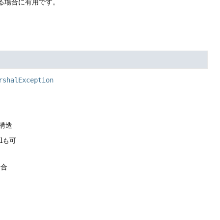
る場合に有用です。
rshalException
構造
lも可
場合