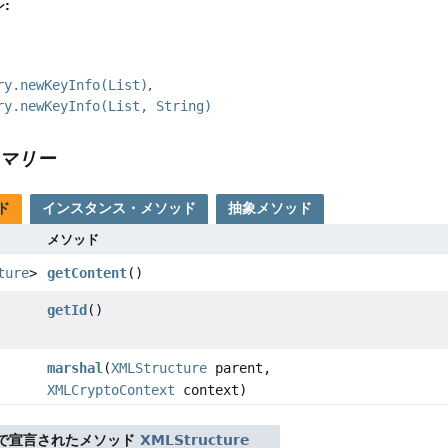
:
ry.newKeyInfo(List)
ry.newKeyInfo(List, String)
マリー
ド
インスタンス・メソッド
抽象メソッド
メソッド
ture
>
getContent
()
getId
()
marshal
(
XMLStructure
parent,
XMLCryptoContext
context)
で宣言されたメソッド
XMLStructure