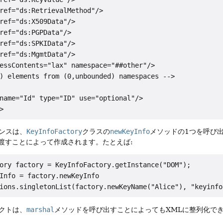
ref="ds:RetrievalMethod"/>

ref="ds:X509Data"/>

ref="ds:PGPData"/>

ref="ds:SPKIData"/>

ref="ds:MgmtData"/>

essContents="lax" namespace="##other"/>

) elements from (0,unbounded) namespaces -->

name="Id" type="ID" use="optional"/>

ンスは、
KeyInfoFactory
クラスの
newKeyInfo
メソッドの1つを呼び
を渡すことによって作成されます。たとえば:
ory factory = KeyInfoFactory.getInstance("DOM");

Info = factory.newKeyInfo

クトは、
marshal
メソッドを呼び出すことによってもXMLに整列化で