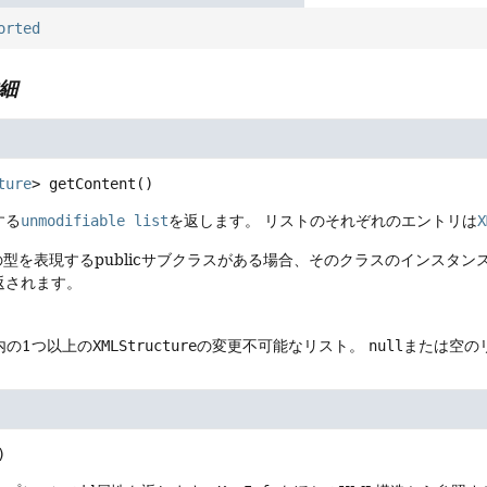
orted
細
ture
>
getContent
()
する
unmodifiable list
を返します。
リストのそれぞれのエントリは
X
の型を表現するpublicサブクラスがある場合、そのクラスのインスタ
返されます。
内の1つ以上の
XMLStructure
の変更不可能なリスト。
null
または空の
)