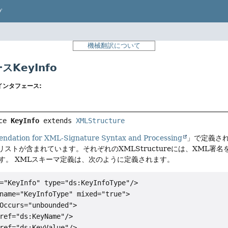
プ
機械翻訳について
KeyInfo
インタフェース:
ce 
KeyInfo
 extends 
XMLStructure
dation for XML-Signature Syntax and Processing
」で定義さ
リストが含まれています。それぞれのXMLStructureには、XML
す。
XMLスキーマ定義は、次のように定義されます。
="KeyInfo" type="ds:KeyInfoType"/>

name="KeyInfoType" mixed="true">

Occurs="unbounded">

ref="ds:KeyName"/>

ref="ds:KeyValue"/>
