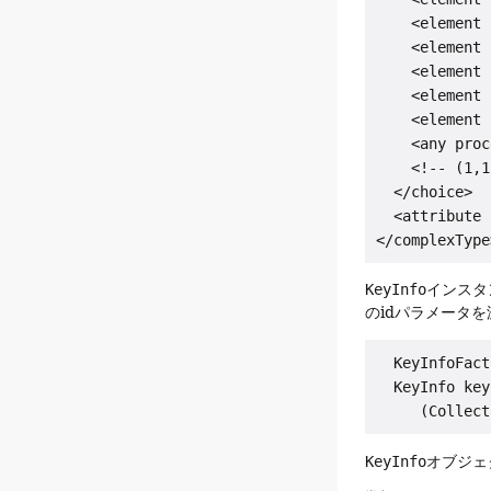
    <element 
    <element 
    <element 
    <element 
    <element 
    <any proc
    <!-- (1,1
  </choice>

  <attribute 
KeyInfo
インスタ
のidパラメータ
  KeyInfoFact
  KeyInfo key
KeyInfo
オブジェ