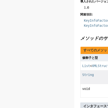
導入されたバージョン
1.6
関連項目:
KeyInfoFacto
KeyInfoFacto
メソッドのサ
すべてのメソッ
修飾子と型
List
<
XMLStruc
String
void
インタフェース