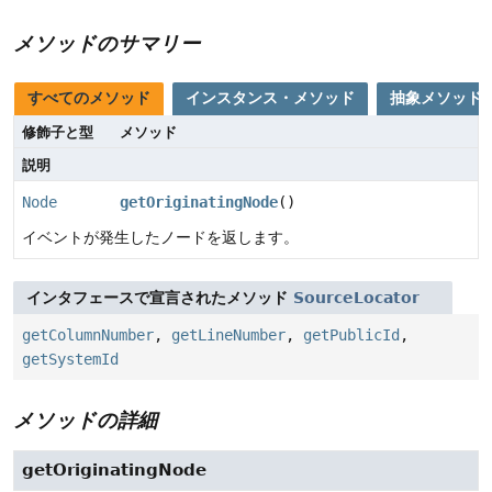
メソッドのサマリー
すべてのメソッド
インスタンス・メソッド
抽象メソッド
修飾子と型
メソッド
説明
Node
getOriginatingNode
()
イベントが発生したノードを返します。
インタフェースで宣言されたメソッド
SourceLocator
getColumnNumber
,
getLineNumber
,
getPublicId
,
getSystemId
メソッドの詳細
getOriginatingNode