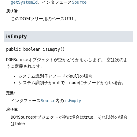
getSystemId
、インタフェース
Source
戻り値:
このDOMツリー用のベースURL。
isEmpty
public
boolean
isEmpty
()
DOMSource
オブジェクトが空かどうかを示します。
空は次のよ
うに定義されます:
システム識別子とノードが
null
の場合
システム識別子がnullで、
node
に子ノードがない場合。
定義:
インタフェース
Source
内の
isEmpty
戻り値:
DOMSource
オブジェクトが空の場合はtrue、それ以外の場合
はfalse