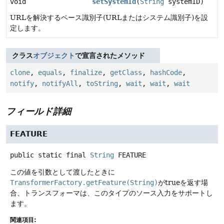
void
setSystemId
(
String
systemID)
URLを解決するベース識別子(URLまたはシステム識別子)を設
定します。
クラス
オブジェクト
で宣言されたメソッド
clone
,
equals
,
finalize
,
getClass
,
hashCode
,
notify
,
notifyAll
,
toString
,
wait
,
wait
,
wait
フィールド詳細
FEATURE
public static final
String
FEATURE
この値を引数として渡したときに
TransformerFactory.getFeature(String)
がtrueを返す場
合、トランスフォーマは、このタイプのソース入力をサポートし
ます。
関連項目: