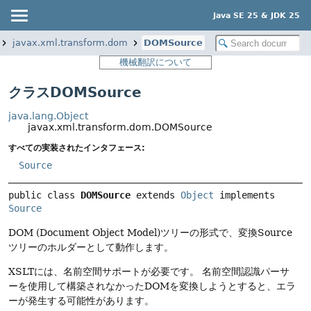
Java SE 25 & JDK 25
javax.xml.transform.dom
DOMSource
機械翻訳について
クラスDOMSource
java.lang.Object
javax.xml.transform.dom.DOMSource
すべての実装されたインタフェース:
Source
public class 
DOMSource
extends 
Object
 implements 
Source
DOM (Document Object Model)ツリーの形式で、変換Source
ツリーのホルダーとして動作します。
XSLTには、名前空間サポートが必要です。
名前空間認識パーサ
ーを使用して構築されなかったDOMを変換しようとすると、エラ
ーが発生する可能性があります。