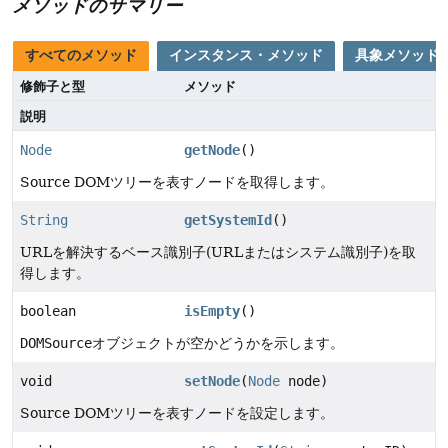
メソッドのサマリー
すべてのメソッド
インスタンス・メソッド
具象メソッド
修飾子と型
メソッド
説明
Node
getNode
()
Source DOMツリーを表すノードを取得します。
String
getSystemId
()
URLを解決するベース識別子(URLまたはシステム識別子)を取
得します。
boolean
isEmpty
()
DOMSource
オブジェクトが空かどうかを示します。
void
setNode
(
Node
node)
Source DOMツリーを表すノードを設定します。