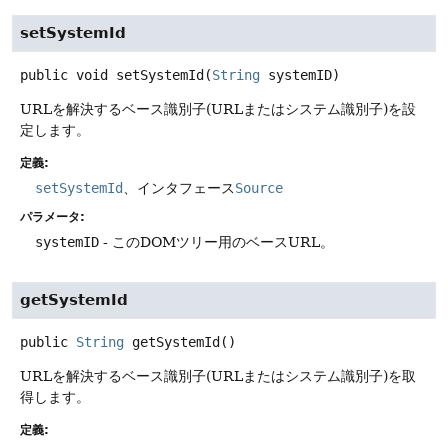
setSystemId
public
void
setSystemId
(
String
 systemID)
URLを解決するベース識別子(URLまたはシステム識別子)を設
定します。
定義:
setSystemId
、インタフェース
Source
パラメータ:
systemID
- このDOMツリー用のベースURL。
getSystemId
public
String
getSystemId
()
URLを解決するベース識別子(URLまたはシステム識別子)を取
得します。
定義: