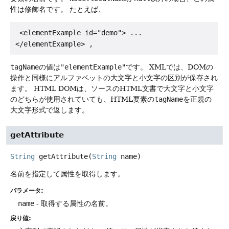
性は修飾名です。
たとえば、
 <elementExample id="demo"> ...

</elementExample> , 
tagName
の値は
"elementExample"
です。
XMLでは、DOMの
操作と同様にアルファベットの大文字と小文字の区別が保存され
ます。
HTML DOMは、ソースのHTML文書で大文字と小文字
のどちらが使用されていても、HTML要素の
tagName
を正規の
大文字形式で返します。
getAttribute
String
getAttribute
(
String
 name)
名前を指定して属性を取得します。
パラメータ:
name
- 取得する属性の名前。
戻り値: