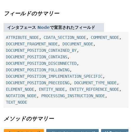
フィールドのサマリー
インタフェース
Node
で宣言されたフィールド
ATTRIBUTE_NODE
,
CDATA_SECTION_NODE
,
COMMENT_NODE
,
DOCUMENT_FRAGMENT_NODE
,
DOCUMENT_NODE
,
DOCUMENT_POSITION_CONTAINED_BY
,
DOCUMENT_POSITION_CONTAINS
,
DOCUMENT_POSITION_DISCONNECTED
,
DOCUMENT_POSITION_FOLLOWING
,
DOCUMENT_POSITION_IMPLEMENTATION_SPECIFIC
,
DOCUMENT_POSITION_PRECEDING
,
DOCUMENT_TYPE_NODE
,
ELEMENT_NODE
,
ENTITY_NODE
,
ENTITY_REFERENCE_NODE
,
NOTATION_NODE
,
PROCESSING_INSTRUCTION_NODE
,
TEXT_NODE
メソッドのサマリー