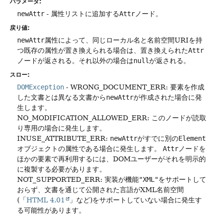
パラメータ:
newAttr
- 属性リストに追加する
Attr
ノード。
戻り値:
newAttr
属性によって、同じローカル名と名前空間URIを持
つ既存の属性が置き換えられる場合は、置き換えられた
Attr
ノードが返される。それ以外の場合は
null
が返される。
スロー:
DOMException
- WRONG_DOCUMENT_ERR: 要素を作成
した文書とは異なる文書から
newAttr
が作成された場合に発
生します。
NO_MODIFICATION_ALLOWED_ERR: このノードが読取
り専用の場合に発生します。
INUSE_ATTRIBUTE_ERR:
newAttr
がすでに別の
Element
オブジェクトの属性である場合に発生します。
Attr
ノードを
ほかの要素で再利用するには、DOMユーザーがそれを明示的
に複製する必要があります。
NOT_SUPPORTED_ERR: 実装が機能
"XML"
をサポートして
おらず、文書を通じて公開された言語がXML名前空間
(「
HTML 4.01
」など)をサポートしていない場合に発生す
る可能性があります。