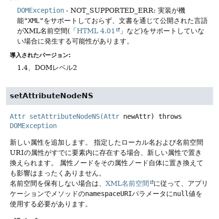
DOMException
- NOT_SUPPORTED_ERR: 実装が機
能
"XML"
をサポートしておらず、文書を通じて公開された言語
がXML名前空間(「
HTML 4.01
」など)をサポートしていな
い場合に発生する可能性があります。
導入されたバージョン:
1.4、DOMレベル2
setAttributeNodeNS
Attr
setAttributeNodeNS
(
Attr
newAttr)
throws
DOMException
新しい属性を追加します。
指定したローカル名および名前空間
URIの属性がすでに要素内に存在する場合、新しい属性で置き
換えられます。
属性ノードをその属性ノード自体に置き換えて
も影響はまったくありません。
名前空間を保有しない場合は、
XML名前空間
に従って、アプリ
ケーションでメソッドの
namespaceURI
パラメータに
null
値を
使用する必要があります。