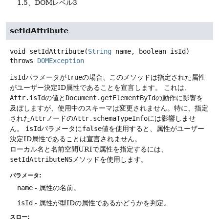
1.5、DOMレベル3
setIdAttribute
void
setIdAttribute
(
String
 name, boolean isId)
throws
DOMException
isId
パラメータが
true
の場合、このメソッドは指定された属性
がユーザー決定ID属性であることを宣言します。
これは、
Attr.isId
の値と
Document.getElementById
の動作に影響を
及ぼしますが、使用中のスキーマは変更されません。特に、指定
された
Attr
ノードの
Attr.schemaTypeInfo
には影響しませ
ん。
isId
パラメータに
false
値を使用すると、属性がユーザー
決定ID属性であることは宣言されません。
ローカル名と名前空間URIで属性を指定するには、
setIdAttributeNS
メソッドを使用します。
パラメータ:
name
- 属性の名前。
isId
- 属性が型IDの属性であるかどうかを判定。
スロー: