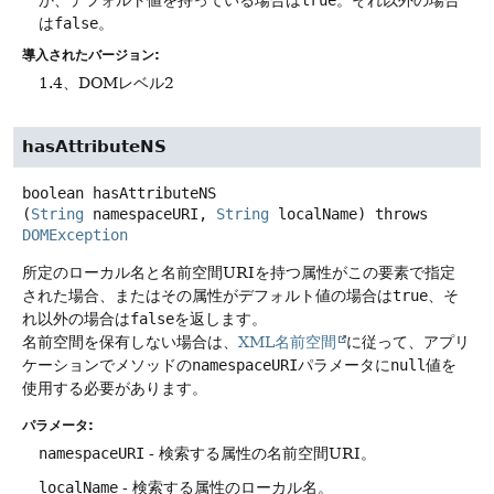
か、デフォルト値を持っている場合は
true
。それ以外の場合
は
false
。
導入されたバージョン:
1.4、DOMレベル2
hasAttributeNS
boolean
hasAttributeNS
(
String
 namespaceURI, 
String
 localName)
throws
DOMException
所定のローカル名と名前空間URIを持つ属性がこの要素で指定
された場合、またはその属性がデフォルト値の場合は
true
、そ
れ以外の場合は
false
を返します。
名前空間を保有しない場合は、
XML名前空間
に従って、アプリ
ケーションでメソッドの
namespaceURI
パラメータに
null
値を
使用する必要があります。
パラメータ:
namespaceURI
- 検索する属性の名前空間URI。
localName
- 検索する属性のローカル名。