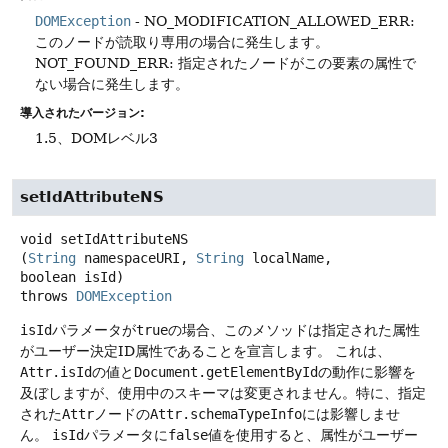
DOMException
- NO_MODIFICATION_ALLOWED_ERR:
このノードが読取り専用の場合に発生します。
NOT_FOUND_ERR: 指定されたノードがこの要素の属性で
ない場合に発生します。
導入されたバージョン:
1.5、DOMレベル3
setIdAttributeNS
void
setIdAttributeNS
(
String
 namespaceURI, 
String
 localName, 
boolean isId)
throws
DOMException
isId
パラメータが
true
の場合、このメソッドは指定された属性
がユーザー決定ID属性であることを宣言します。
これは、
Attr.isId
の値と
Document.getElementById
の動作に影響を
及ぼしますが、使用中のスキーマは変更されません。特に、指定
された
Attr
ノードの
Attr.schemaTypeInfo
には影響しませ
ん。
isId
パラメータに
false
値を使用すると、属性がユーザー