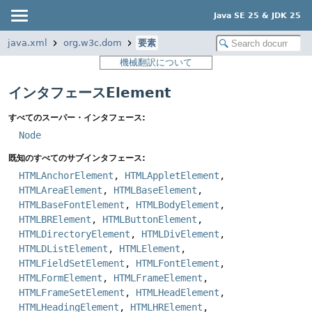
Java SE 25 & JDK 25
java.xml
org.w3c.dom
要素
機械翻訳について
インタフェースElement
すべてのスーパー・インタフェース:
Node
既知のすべてのサブインタフェース:
HTMLAnchorElement
,
HTMLAppletElement
,
HTMLAreaElement
,
HTMLBaseElement
,
HTMLBaseFontElement
,
HTMLBodyElement
,
HTMLBRElement
,
HTMLButtonElement
,
HTMLDirectoryElement
,
HTMLDivElement
,
HTMLDListElement
,
HTMLElement
,
HTMLFieldSetElement
,
HTMLFontElement
,
HTMLFormElement
,
HTMLFrameElement
,
HTMLFrameSetElement
,
HTMLHeadElement
,
HTMLHeadingElement
,
HTMLHRElement
,