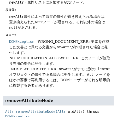
newAttr
- 属性リストに追加する
Attr
ノード。
戻り値:
newAttr
属性によって既存の属性が置き換えられる場合は、
置き換えられた
Attr
ノードが返される。それ以外の場合は
null
が返される。
スロー:
DOMException
- WRONG_DOCUMENT_ERR: 要素を作成
した文書とは異なる文書から
newAttr
が作成された場合に発
生します。
NO_MODIFICATION_ALLOWED_ERR: このノードが読取
り専用の場合に発生します。
INUSE_ATTRIBUTE_ERR:
newAttr
がすでに別の
Element
オブジェクトの属性である場合に発生します。
Attr
ノードを
ほかの要素で再利用するには、DOMユーザーがそれを明示的
に複製する必要があります。
removeAttributeNode
Attr
removeAttributeNode
(
Attr
oldAttr)
throws
DOMException