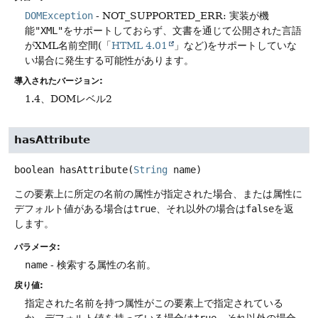
DOMException
- NOT_SUPPORTED_ERR: 実装が機
能
"XML"
をサポートしておらず、文書を通じて公開された言語
がXML名前空間(「
HTML 4.01
」など)をサポートしていな
い場合に発生する可能性があります。
導入されたバージョン:
1.4、DOMレベル2
hasAttribute
boolean
hasAttribute
(
String
 name)
この要素上に所定の名前の属性が指定された場合、または属性に
デフォルト値がある場合は
true
、それ以外の場合は
false
を返
します。
パラメータ:
name
- 検索する属性の名前。
戻り値:
指定された名前を持つ属性がこの要素上で指定されている