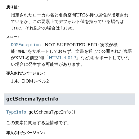
戻り値:
指定されたローカル名と名前空間URIを持つ属性が指定され
ているか、この要素上でデフォルト値を持っている場合は
true
。それ以外の場合は
false
。
スロー:
DOMException
- NOT_SUPPORTED_ERR: 実装が機
能
"XML"
をサポートしておらず、文書を通じて公開された言語
がXML名前空間(「
HTML 4.01
」など)をサポートしていな
い場合に発生する可能性があります。
導入されたバージョン:
1.4、DOMレベル2
getSchemaTypeInfo
TypeInfo
getSchemaTypeInfo
()
この要素に関連する型情報です。
導入されたバージョン: