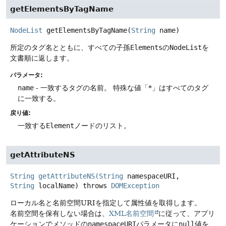
getElementsByTagName
NodeList
getElementsByTagName
(
String
 name)
所定のタグ名とともに、すべての子孫
Elements
の
NodeList
を
文書順に返します。
パラメータ:
name
- 一致するタグの名前。
特殊な値「*」はすべてのタグ
に一致する。
戻り値:
一致する
Element
ノードのリスト。
getAttributeNS
String
getAttributeNS
(
String
namespaceURI,
String
localName)
throws
DOMException
ローカル名と名前空間URIを指定して属性値を取得します。
名前空間を保有しない場合は、
XML名前空間
に従って、アプリ
ケーションでメソッドの
namespaceURI
パラメータに
null
値を