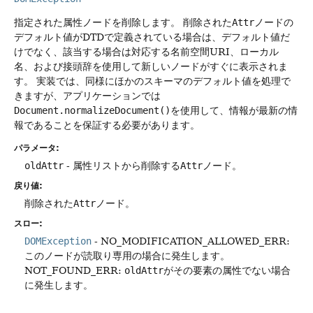
指定された属性ノードを削除します。
削除された
Attr
ノードの
デフォルト値がDTDで定義されている場合は、デフォルト値だ
けでなく、該当する場合は対応する名前空間URI、ローカル
名、および接頭辞を使用して新しいノードがすぐに表示されま
す。
実装では、同様にほかのスキーマのデフォルト値を処理で
きますが、アプリケーションでは
Document.normalizeDocument()
を使用して、情報が最新の情
報であることを保証する必要があります。
パラメータ:
oldAttr
- 属性リストから削除する
Attr
ノード。
戻り値:
削除された
Attr
ノード。
スロー:
DOMException
- NO_MODIFICATION_ALLOWED_ERR:
このノードが読取り専用の場合に発生します。
NOT_FOUND_ERR:
oldAttr
がその要素の属性でない場合
に発生します。