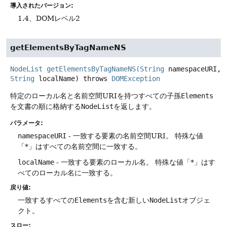
導入されたバージョン:
1.4、DOMレベル2
getElementsByTagNameNS
NodeList
getElementsByTagNameNS
(
String
namespaceURI,
String
localName)
throws
DOMException
特定のローカル名と名前空間URIを持つすべての子孫
Elements
を文書の順に格納する
NodeList
を返します。
パラメータ:
namespaceURI
- 一致する要素の名前空間URI。
特殊な値
「*」はすべての名前空間に一致する。
localName
- 一致する要素のローカル名。
特殊な値「*」はす
べてのローカル名に一致する。
戻り値:
一致するすべての
Elements
を含む新しい
NodeList
オブジェ
クト。
スロー: