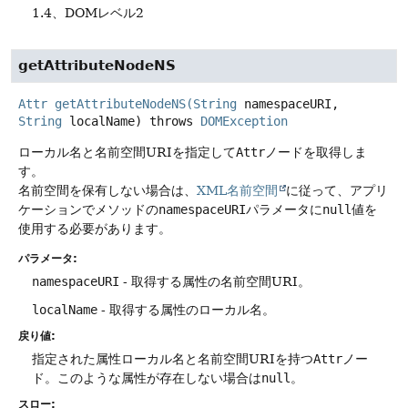
1.4、DOMレベル2
getAttributeNodeNS
Attr
getAttributeNodeNS
(
String
namespaceURI,
String
localName)
throws
DOMException
ローカル名と名前空間URIを指定して
Attr
ノードを取得しま
す。
名前空間を保有しない場合は、
XML名前空間
に従って、アプリ
ケーションでメソッドの
namespaceURI
パラメータに
null
値を
使用する必要があります。
パラメータ:
namespaceURI
- 取得する属性の名前空間URI。
localName
- 取得する属性のローカル名。
戻り値:
指定された属性ローカル名と名前空間URIを持つ
Attr
ノー
ド。このような属性が存在しない場合は
null
。
スロー: