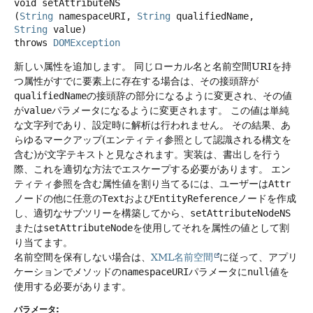
void
setAttributeNS
(
String
 namespaceURI, 
String
 qualifiedName, 
String
 value)
throws
DOMException
新しい属性を追加します。
同じローカル名と名前空間URIを持
つ属性がすでに要素上に存在する場合は、その接頭辞が
qualifiedName
の接頭辞の部分になるように変更され、その値
が
value
パラメータになるように変更されます。
この値は単純
な文字列であり、設定時に解析は行われません。
その結果、あ
らゆるマークアップ(エンティティ参照として認識される構文を
含む)が文字テキストと見なされます。実装は、書出しを行う
際、これを適切な方法でエスケープする必要があります。
エン
ティティ参照を含む属性値を割り当てるには、ユーザーは
Attr
ノードの他に任意の
Text
および
EntityReference
ノードを作成
し、適切なサブツリーを構築してから、
setAttributeNodeNS
または
setAttributeNode
を使用してそれを属性の値として割
り当てます。
名前空間を保有しない場合は、
XML名前空間
に従って、アプリ
ケーションでメソッドの
namespaceURI
パラメータに
null
値を
使用する必要があります。
パラメータ: