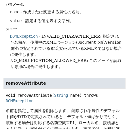
パラメータ:
name
- 作成または変更する属性の名前。
value
- 設定する値を表す文字列。
スロー:
DOMException
- INVALID_CHARACTER_ERR: 指定され
た名前が、使用中のXMLバージョン(
Document.xmlVersion
属性に指定されている)に定められているXML名ではない場合
に発生します。
NO_MODIFICATION_ALLOWED_ERR: このノードが読取
り専用の場合に発生します。
removeAttribute
void
removeAttribute
(
String
 name)
throws
DOMException
名前を指定して属性を削除します。
削除される属性のデフォル
ト値がDTDで定義されていると、デフォルト値ばかりでなく、
該当する場合は対応する名前空間URI、ローカル名、接頭辞と
ともに新しい属性がすぐに表示されます。
実装では、同様にほ