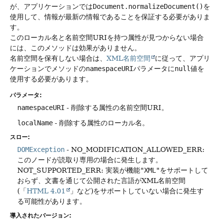
が、アプリケーションでは
Document.normalizeDocument()
を
使用して、情報が最新の情報であることを保証する必要がありま
す。
このローカル名と名前空間URIを持つ属性が見つからない場合
には、このメソッドは効果がありません。
名前空間を保有しない場合は、
XML名前空間
に従って、アプリ
ケーションでメソッドの
namespaceURI
パラメータに
null
値を
使用する必要があります。
パラメータ:
namespaceURI
- 削除する属性の名前空間URI。
localName
- 削除する属性のローカル名。
スロー:
DOMException
- NO_MODIFICATION_ALLOWED_ERR:
このノードが読取り専用の場合に発生します。
NOT_SUPPORTED_ERR: 実装が機能
"XML"
をサポートして
おらず、文書を通じて公開された言語がXML名前空間
(「
HTML 4.01
」など)をサポートしていない場合に発生す
る可能性があります。
導入されたバージョン: