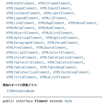
HTMLHtmlElement
,
HTMLIFrameElement
,
HTMLImageElement
,
HTMLInputElement
,
HTMLIsIndexElement
,
HTMLLabelElement
,
HTMLLegendElement
,
HTMLLIElement
,
HTMLLinkElement
,
HTMLMapElement
,
HTMLMenuElement
,
HTMLMetaElement
,
HTMLModElement
,
HTMLObjectElement
,
HTMLOListElement
,
HTMLOptGroupElement
,
HTMLOptionElement
,
HTMLParagraphElement
,
HTMLParamElement
,
HTMLPreElement
,
HTMLQuoteElement
,
HTMLScriptElement
,
HTMLSelectElement
,
HTMLStyleElement
,
HTMLTableCaptionElement
,
HTMLTableCellElement
,
HTMLTableColElement
,
HTMLTableElement
,
HTMLTableRowElement
,
HTMLTableSectionElement
,
HTMLTextAreaElement
,
HTMLTitleElement
,
HTMLUListElement
既知のすべての実装クラス:
IIOMetadataNode
public interface 
Element
 extends 
Node