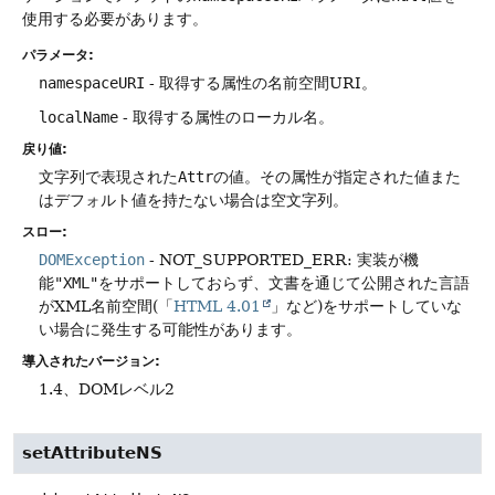
使用する必要があります。
パラメータ:
namespaceURI
- 取得する属性の名前空間URI。
localName
- 取得する属性のローカル名。
戻り値:
文字列で表現された
Attr
の値。その属性が指定された値また
はデフォルト値を持たない場合は空文字列。
スロー:
DOMException
- NOT_SUPPORTED_ERR: 実装が機
能
"XML"
をサポートしておらず、文書を通じて公開された言語
がXML名前空間(「
HTML 4.01
」など)をサポートしていな
い場合に発生する可能性があります。
導入されたバージョン:
1.4、DOMレベル2
setAttributeNS