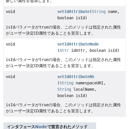
新しい属性を追加します。
void
setIdAttribute
(
String
name,
boolean isId)
isId
パラメータが
true
の場合、このメソッドは指定された属性
がユーザー決定ID属性であることを宣言します。
void
setIdAttributeNode
(
Attr
idAttr, boolean isId)
isId
パラメータが
true
の場合、このメソッドは指定された属性
がユーザー決定ID属性であることを宣言します。
void
setIdAttributeNS
(
String
namespaceURI,
String
localName,
boolean isId)
isId
パラメータが
true
の場合、このメソッドは指定された属性
がユーザー決定ID属性であることを宣言します。
インタフェース
Node
で宣言されたメソッド