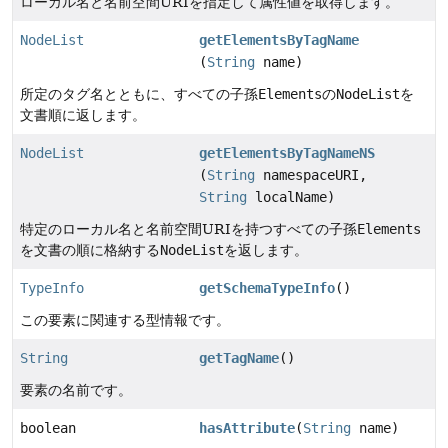
ローカル名と名前空間URIを指定して属性値を取得します。
NodeList
getElementsByTagName
(
String
name)
所定のタグ名とともに、すべての子孫
Elements
の
NodeList
を
文書順に返します。
NodeList
getElementsByTagNameNS
(
String
namespaceURI,
String
localName)
特定のローカル名と名前空間URIを持つすべての子孫
Elements
を文書の順に格納する
NodeList
を返します。
TypeInfo
getSchemaTypeInfo
()
この要素に関連する型情報です。
String
getTagName
()
要素の名前です。
boolean
hasAttribute
(
String
name)