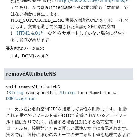
たは
namespaceURI
が「
http://www.w3.org/2000/xmlns/
」であり、かつ
qualifiedName
もその接頭辞も「xmlns」で
はない場合に発生します。
NOT_SUPPORTED_ERR: 実装が機能
"XML"
をサポートして
おらず、文書を通じて公開された言語がXML名前空間
(「
HTML 4.01
」など)をサポートしていない場合に発生す
る可能性があります。
導入されたバージョン:
1.4、DOMレベル2
removeAttributeNS
void
removeAttributeNS
(
String
 namespaceURI, 
String
 localName)
throws
DOMException
ローカル名と名前空間URIを指定して属性を削除します。
削除
される属性のデフォルト値がDTDで定義されていると、デフォ
ルト値ばかりでなく、該当する場合は対応する名前空間URI、
ローカル名、接頭辞とともに新しい属性がすぐに表示されます。
実装では、同様にほかのスキーマのデフォルト値を処理できます