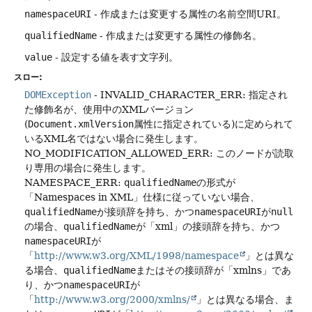
namespaceURI
- 作成または変更する属性の名前空間URI。
qualifiedName
- 作成または変更する属性の修飾名。
value
- 設定する値を表す文字列。
スロー:
DOMException
- INVALID_CHARACTER_ERR: 指定され
た修飾名が、使用中のXMLバージョン
(
Document.xmlVersion
属性に指定されている)に定められて
いるXML名ではない場合に発生します。
NO_MODIFICATION_ALLOWED_ERR: このノードが読取
り専用の場合に発生します。
NAMESPACE_ERR:
qualifiedName
の形式が
「Namespaces in XML」仕様に従っていない場合、
qualifiedName
が接頭辞を持ち、かつ
namespaceURI
が
null
の場合、
qualifiedName
が「xml」の接頭辞を持ち、かつ
namespaceURI
が
「
http://www.w3.org/XML/1998/namespace
」とは異な
る場合、
qualifiedName
またはその接頭辞が「xmlns」であ
り、かつ
namespaceURI
が
「
http://www.w3.org/2000/xmlns/
」とは異なる場合、ま