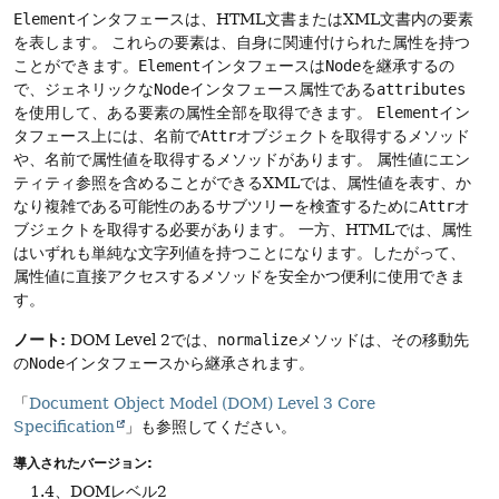
Element
インタフェースは、HTML文書またはXML文書内の要素
を表します。
これらの要素は、自身に関連付けられた属性を持つ
ことができます。
Element
インタフェースは
Node
を継承するの
で、ジェネリックな
Node
インタフェース属性である
attributes
を使用して、ある要素の属性全部を取得できます。
Element
イン
タフェース上には、名前で
Attr
オブジェクトを取得するメソッド
や、名前で属性値を取得するメソッドがあります。
属性値にエン
ティティ参照を含めることができるXMLでは、属性値を表す、か
なり複雑である可能性のあるサブツリーを検査するために
Attr
オ
ブジェクトを取得する必要があります。
一方、HTMLでは、属性
はいずれも単純な文字列値を持つことになります。したがって、
属性値に直接アクセスするメソッドを安全かつ便利に使用できま
す。
ノート:
DOM Level 2では、
normalize
メソッドは、その移動先
の
Node
インタフェースから継承されます。
「
Document Object Model (DOM) Level 3 Core
Specification
」も参照してください。
導入されたバージョン:
1.4、DOMレベル2