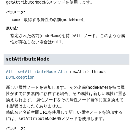
getAttributeNodeNS
メソッドを使用します。
パラメータ:
name
- 取得する属性の名前(
nodeName
)。
戻り値:
指定された名前(
nodeName
)を持つ
Attr
ノード。このような属
性が存在しない場合は
null
。
setAttributeNode
Attr
setAttributeNode
(
Attr
newAttr)
throws
DOMException
新しい属性ノードを追加します。
その名前(
nodeName
)を持つ属
性がすでに要素内に存在する場合、その属性は新しい属性に置き
換えられます。
属性ノードをその属性ノード自体に置き換えて
も影響はまったくありません。
修飾名と名前空間URIを使用して新しい属性ノードを追加する
には、
setAttributeNodeNS
メソッドを使用します。
パラメータ: