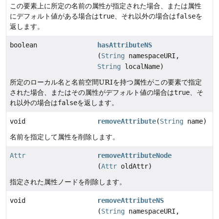
この要素上に所定の名前の属性が指定された場合、または属性
にデフォルト値がある場合は
true
、それ以外の場合は
false
を
返します。
boolean
hasAttributeNS
(
String
namespaceURI,
String
localName)
所定のローカル名と名前空間URIを持つ属性がこの要素で指定
された場合、またはその属性がデフォルト値の場合は
true
、そ
れ以外の場合は
false
を返します。
void
removeAttribute
(
String
name)
名前を指定して属性を削除します。
Attr
removeAttributeNode
(
Attr
oldAttr)
指定された属性ノードを削除します。
void
removeAttributeNS
(
String
namespaceURI,