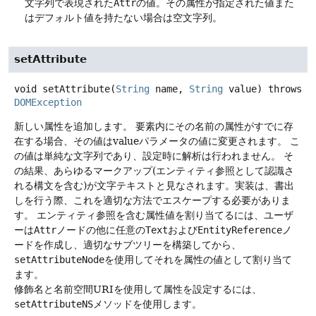
文字列で表現された
Attr
の値。その属性が指定された値また
はデフォルト値を持たない場合は空文字列。
setAttribute
void
setAttribute
(
String
 name, 
String
 value)
throws
DOMException
新しい属性を追加します。
要素内にその名前の属性がすでに存
在する場合、その値はvalueパラメータの値に変更されます。
こ
の値は単純な文字列であり、設定時に解析は行われません。
そ
の結果、あらゆるマークアップ(エンティティ参照として認識さ
れる構文を含む)が文字テキストと見なされます。実装は、書出
しを行う際、これを適切な方法でエスケープする必要がありま
す。
エンティティ参照を含む属性値を割り当てるには、ユーザ
ーは
Attr
ノードの他に任意の
Text
および
EntityReference
ノ
ードを作成し、適切なサブツリーを構築してから、
setAttributeNode
を使用してそれを属性の値として割り当て
ます。
修飾名と名前空間URIを使用して属性を設定するには、
setAttributeNS
メソッドを使用します。