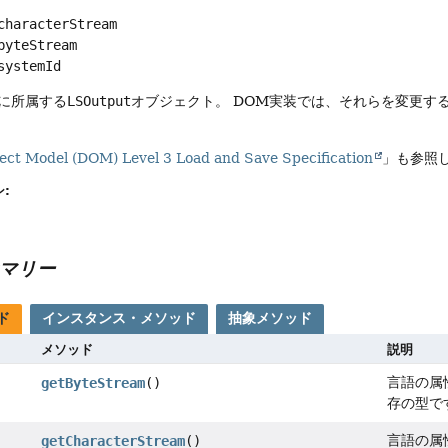
characterStream
byteStream
systemId
に所属する
LSOutput
オブジェクト。
DOM実装では、それらを変更す
ct Model (DOM) Level 3 Load and Save Specification
」も参照
:
マリー
ド
インスタンス・メソッド
抽象メソッド
メソッド
説明
言語の属
getByteStream
()
存の型で
言語の属
getCharacterStream
()