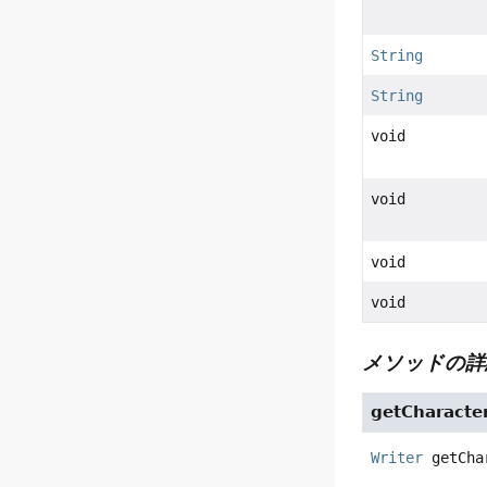
String
String
void
void
void
void
メソッドの詳
getCharacte
Writer
getCha