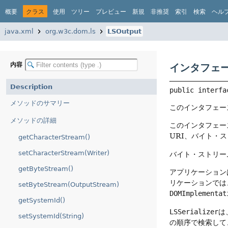
概要
クラス
使用
ツリー
プレビュー
新規
非推奨
索引
検索
ヘル
java.xml
org.w3c.dom.ls
LSOutput
内容
インタフェース
Description
public interfa
メソッドのサマリー
このインタフェー
メソッドの詳細
このインタフェー
URI、バイト・
getCharacterStream()
setCharacterStream(Writer)
バイト・ストリー
getByteStream()
アプリケーション
リケーションでは
setByteStream(OutputStream)
DOMImplementat
getSystemId()
LSSerializer
は
setSystemId(String)
の順序で検索して