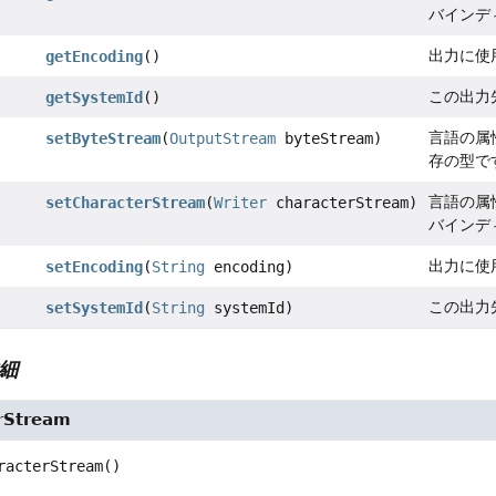
バインデ
出力に使
getEncoding
()
この出力
getSystemId
()
言語の属
setByteStream
(
OutputStream
byteStream)
存の型で
言語の属
setCharacterStream
(
Writer
characterStream)
バインデ
出力に使
setEncoding
(
String
encoding)
この出力
setSystemId
(
String
systemId)
細
rStream
racterStream
()