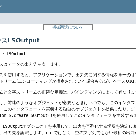
プ
機械翻訳について
LSOutput
ce 
LSOutput
スはデータの出力先を表します。
スを使用すると、アプリケーションで、出力先に関する情報を単一のオ
ストリーム(エンコーディングが指定されている場合もある)、ベースUR
ムと文字ストリームの正確な定義は、バインディングによって異なりま
は、前述のようなオブジェクトが必要なときはいつでも、このインタフ
、このインタフェースを実装する独自のオブジェクトを提供したり、ジ
ionLS.createLSOutput()
を使用してこのインタフェースを実装する
、
LSOutput
オブジェクトを使用して、出力を直列化する場所を決定し
、出力先を認識します。nullではなく、空の文字列でもない最初の出力