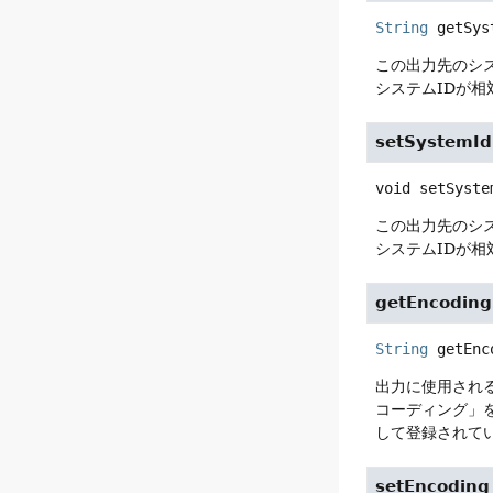
String
getSys
この出力先のシス
システムIDが相
setSystemId
void
setSyste
この出力先のシス
システムIDが相
getEncoding
String
getEnc
出力に使用され
コーディング」を参照
して登録されて
setEncoding