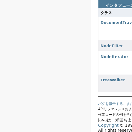
インタフェー
クラス
DocumentTrav
NodeFilter
NodeIterator
TreeWalker
バグを報告する、ま
APIリファレンスお
作業コードの例を含
Javaは、米国お
Copyright
© 1993
All rights reser