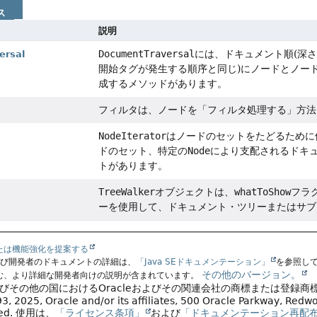
ス
説明
DocumentTraversal
には、ドキュメント順(深
ersal
開始タグが発生する順序と同じ)にノードとノー
成するメソッドがあります。
フィルタは、ノードを「フィルタ処理する」方法
NodeIterator
はノードのセットをたどるために
ドのセット、特定の
Node
により支配されるドキ
トがあります。
TreeWalker
オブジェクトは、
whatToShow
フラ
ーを使用して、ドキュメント・ツリーまたはサブ
たは機能強化を提案する
よび開発者のドキュメントの詳細は、
「Java SEドキュメンテーション」
を参照し
その他のバージョン。
む、より詳細な開発者向けの説明が含まれています。
よびその他の国におけるOracleおよびその関連会社の商標または登録商
, 2025, Oracle and/or its affiliates, 500 Oracle Parkway, Red
ved.
使用は、
「ライセンス条項」
および
「ドキュメンテーション再配