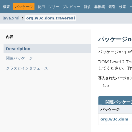
概要
パッケージ
使用
ツリー
プレビュー
新規
非推奨
索引
検索
java.xml
org.w3c.dom.traversal
内容
パッケージorg
Description
パッケージ
org.w
関連パッケージ
DOM Level 2
してください。T
クラスとインタフェース
導入されたバージョン
1.5
関連パッケー
パッケージ
org.w3c.dom