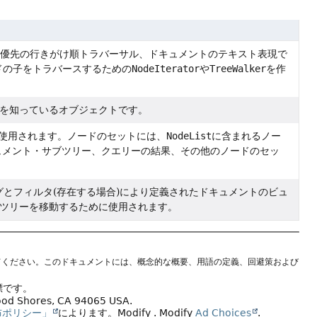
さ優先の行きがけ順トラバーサル、ドキュメントのテキスト表現で
ドの子をトラバースするための
NodeIterator
や
TreeWalker
を作
を知っているオブジェクトです。
使用されます。ノードのセットには、
NodeList
に含まれるノー
ュメント・サブツリー、クエリーの結果、その他のノードのセッ
グとフィルタ(存在する場合)により定義されたドキュメントのビュ
ツリーを移動するために使用されます。
てください。このドキュメントには、概念的な概要、用語の定義、回避策および
標です。
wood Shores, CA 94065 USA.
布ポリシー」
によります。
Modify
. Modify
Ad Choices
.