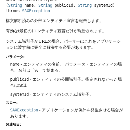
(
String
 name, 
String
 publicId, 
String
 systemId)
throws
SAXException
構文解析済みの外部エンティティ宣言を報告します。
有効な(最初の)エンティティ宣言だけが報告されます。
システム識別子がURLの場合、パーサーはこれをアプリケーシ
ョンに渡す前に完全に解決する必要があります。
パラメータ:
name
- エンティティの名前。
パラメータ・エンティティの場
合、名前は「%」で始まる。
publicId
- エンティティの公開識別子。指定されなかった場
合はnull。
systemId
- エンティティのシステム識別子。
スロー:
SAXException
- アプリケーションが例外を発生させる場合が
あります。
関連項目: