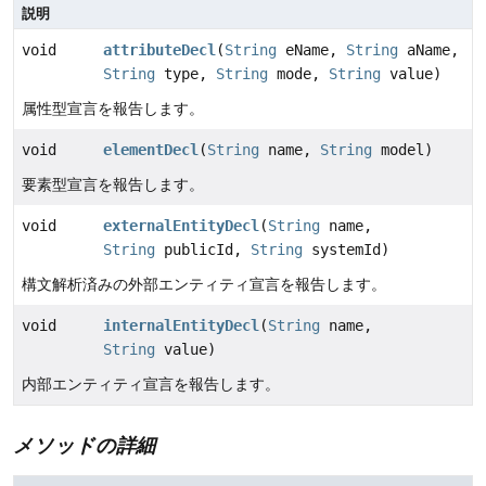
説明
void
attributeDecl
(
String
eName,
String
aName,
String
type,
String
mode,
String
value)
属性型宣言を報告します。
void
elementDecl
(
String
name,
String
model)
要素型宣言を報告します。
void
externalEntityDecl
(
String
name,
String
publicId,
String
systemId)
構文解析済みの外部エンティティ宣言を報告します。
void
internalEntityDecl
(
String
name,
String
value)
内部エンティティ宣言を報告します。
メソッドの詳細