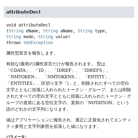
attributeDecl
void
attributeDecl
(
String
 eName, 
String
 aName, 
String
 type, 
String
 mode, 
String
 value)
throws
SAXException
属性型宣言を報告します。
有効な(最初の)属性宣言だけが報告されます。
型は、
「CDATA」、「ID」、「IDREF」、「IDREFS」、
「NMTOKEN」、「NMTOKENS」、「ENTITY」、
「ENTITIES」、区切り文字「|」と、削除されたすべての空白
文字とともに括弧に入れられたトークン・グループ、または削除
されたすべての空白文字とともに括弧に入れられたトークン・グ
ループの直前にある空白文字の、直前の「NOTATION」という
語のどれかの文字列になります。
値はアプリケーションに報告され、適正に正規化されてエンティ
ティ参照と文字列参照を拡張した値になります。
パラメータ: