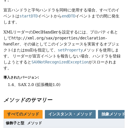
宣言ハンドラと字句ハンドラを同時に使用する場合、すべてのイ
ベントは
startDTD
イベントから
endDTD
イベントまでの間に発生
します。
XMLリーダーのDeclHandlerを設定するには、プロパティ名と
して
http://xml.org/sax/properties/declaration-
handler
、その値としてこのインタフェースを実装するオブジェ
クト(またはnull)を指定して、
setProperty
メソッドを使用しま
す。
リーダーが宣言イベントを報告しない場合、ハンドラを登録
しようとすると
SAXNotRecognizedException
がスローされま
す。
導入されたバージョン:
1.4、SAX 2.0 (拡張機能1.0)
メソッドのサマリー
すべてのメソッド
インスタンス・メソッド
抽象メソッド
修飾子と型
メソッド