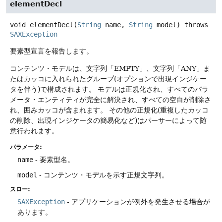
elementDecl
void
elementDecl
(
String
 name, 
String
 model)
throws
SAXException
要素型宣言を報告します。
コンテンツ・モデルは、文字列「EMPTY」、文字列「ANY」ま
たはカッコに入れられたグループ(オプションで出現インジケー
タを伴う)で構成されます。
モデルは正規化され、すべてのパラ
メータ・エンティティが完全に解決され、すべての空白が削除さ
れ、囲みカッコが含まれます。
その他の正規化(重複したカッコ
の削除、出現インジケータの簡易化など)はパーサーによって随
意行われます。
パラメータ:
name
- 要素型名。
model
- コンテンツ・モデルを示す正規文字列。
スロー:
SAXException
- アプリケーションが例外を発生させる場合が
あります。