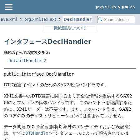
Java SE 25 & JDK 25
java.xml
org.xml.sax.ext
DeclHandler
機械翻訳について
インタフェースDeclHandler
既知のすべての実装クラス:
DefaultHandler2
public interface 
DeclHandler
DTD宣言イベントのためのSAX2拡張ハンドラです。
XML文書中のDTD宣言に関するより完全な情報を提供するSAX2
用のオプションの拡張ハンドラです。
このハンドラを認識するた
めに、XMLリーダーは不要です。また、このハンドラは、SAX2
のコアのみのディストリビューションには含まれていません。
データ関連のDTD宣言(解析対象外のエンティティおよび表記法)
は、すでに
DTDHandler
インタフェースによって報告されていま
す。