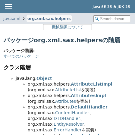
Java SE 25 & JDK 25
java.xml
org.xml.sax.helpers
機械翻訳について
パッケージorg.xml.sax.helpersの階層
パッケージ階層:
すべてのパッケージ
クラス階層
java.lang.
Object
org.xml.sax.helpers.
AttributeListImpl
(org.xml.sax.
AttributeList
を実装)
org.xml.sax.helpers.
AttributesImpl
(org.xml.sax.
Attributes
を実装)
org.xml.sax.helpers.
DefaultHandler
(org.xml.sax.
ContentHandler
、
org.xml.sax.
DTDHandler
、
org.xml.sax.
EntityResolver
、
org.xml.sax.
ErrorHandler
を実装)