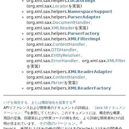
org.xml.sax.helpers.
LocatorImpl
(org.xml.sax.
Locator
を実装)
org.xml.sax.helpers.
NamespaceSupport
org.xml.sax.helpers.
ParserAdapter
(org.xml.sax.
DocumentHandler
、
org.xml.sax.
XMLReader
を実装)
org.xml.sax.helpers.
ParserFactory
org.xml.sax.helpers.
XMLFilterImpl
(org.xml.sax.
ContentHandler
、
org.xml.sax.
DTDHandler
、
org.xml.sax.
EntityResolver
、
org.xml.sax.
ErrorHandler
、org.xml.sax.
XMLFilter
を実装)
org.xml.sax.helpers.
XMLReaderAdapter
(org.xml.sax.
ContentHandler
、
org.xml.sax.
Parser
を実装)
org.xml.sax.helpers.
XMLReaderFactory
バグを報告する、または機能強化を提案する
APIリファレンスおよび開発者のドキュメントの詳細は、
「Java SEドキュメン
テーション」
を参照してください。このドキュメントには、概念的な概要、
用語の定義、回避策および作業コードの例を含む、より詳細な開発者向けの説
その他のバージョン。
明が含まれています。
Javaは、米国およびその他の国におけるOracleおよびその関連会