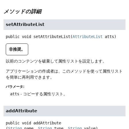
メソッドの詳細
setAttributeList
public
void
setAttributeList
(
AttributeList
 atts)
非推奨。
以前のコンテンツを破棄して属性リストを設定します。
アプリケーションの作成者は、このメソッドを使って属性リスト
を簡単に再利用できます。
パラメータ:
atts
- コピーする属性リスト。
addAttribute
public
void
addAttribute
(
String
 name, 
String
 type, 
String
 value)