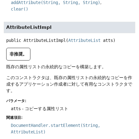
addAttribute(String, String, String)
clear()
AttributeListImpl
public
AttributeListImpl
(
AttributeList
 atts)
非推奨。
既存の属性リストの永続的なコピーを構築します。
このコンストラクタは、既存の属性リストの永続的なコピーを作
成するアプリケーション作成者に対して有用なコンストラクタで
す。
パラメータ:
atts
- コピーする属性リスト
関連項目:
DocumentHandler.startElement(String,
AttributeList)