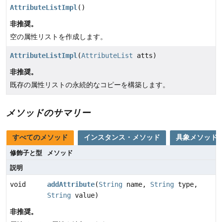
AttributeListImpl
()
非推奨。
空の属性リストを作成します。
AttributeListImpl
(
AttributeList
atts)
非推奨。
既存の属性リストの永続的なコピーを構築します。
メソッドのサマリー
すべてのメソッド
インスタンス・メソッド
具象メソッド
修飾子と型
メソッド
説明
void
addAttribute
(
String
name,
String
type,
String
value)
非推奨。