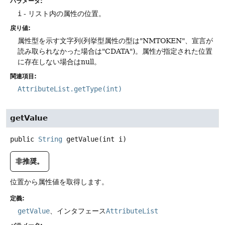
パラメータ:
i
- リスト内の属性の位置。
戻り値:
属性型を示す文字列(列挙型属性の型は"NMTOKEN"、宣言が
読み取られなかった場合は"CDATA")。属性が指定された位置
に存在しない場合はnull。
関連項目:
AttributeList.getType(int)
getValue
public
String
getValue
(int i)
非推奨。
位置から属性値を取得します。
定義:
getValue
、インタフェース
AttributeList