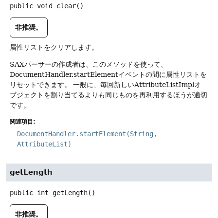
public
void
clear
()
非推奨。
属性リストをクリアします。
SAXパーサーの作成者は、このメソッドを使って、
DocumentHandler.startElementイベントの間に属性リストを
リセットできます。
一般に、毎回新しいAttributeListImplオ
ブジェクトを割り当てるよりも同じものを再利用するほうが適切
です。
関連項目:
DocumentHandler.startElement(String,
AttributeList)
getLength
public
int
getLength
()
非推奨。