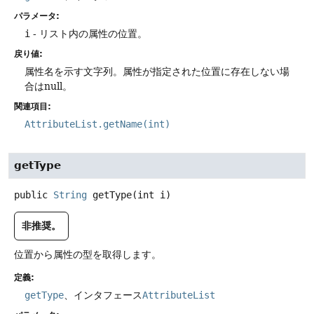
パラメータ:
i
- リスト内の属性の位置。
戻り値:
属性名を示す文字列。属性が指定された位置に存在しない場
合はnull。
関連項目:
AttributeList.getName(int)
getType
public
String
getType
(int i)
非推奨。
位置から属性の型を取得します。
定義:
getType
、インタフェース
AttributeList