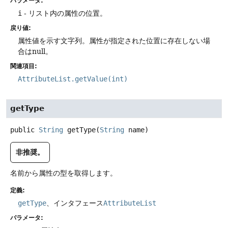
パラメータ:
i
- リスト内の属性の位置。
戻り値:
属性値を示す文字列。属性が指定された位置に存在しない場
合はnull。
関連項目:
AttributeList.getValue(int)
getType
public
String
getType
(
String
 name)
非推奨。
名前から属性の型を取得します。
定義:
getType
、インタフェース
AttributeList
パラメータ: