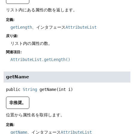
リスト内にある属性の数を返します。
定義:
getLength
、インタフェース
AttributeList
戻り値:
リスト内の属性の数。
関連項目:
AttributeList.getLength()
getName
public
String
getName
(int i)
非推奨。
位置から属性名を取得します。
定義:
getName
、インタフェース
AttributeList