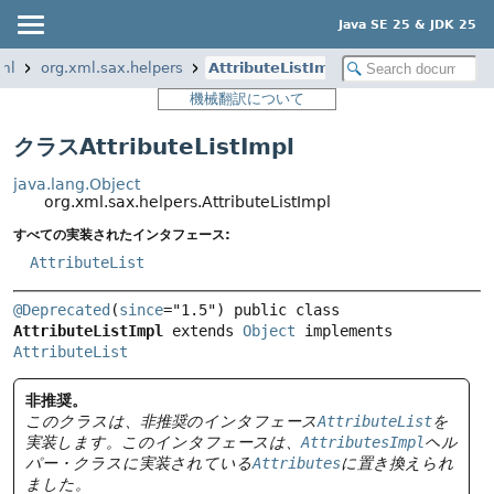
Java SE 25 & JDK 25
ml
org.xml.sax.helpers
AttributeListImpl
機械翻訳について
クラスAttributeListImpl
java.lang.Object
org.xml.sax.helpers.AttributeListImpl
すべての実装されたインタフェース:
AttributeList
@Deprecated
(
since
="1.5") 
public class 
AttributeListImpl
extends 
Object
 implements 
AttributeList
非推奨。
このクラスは、非推奨のインタフェース
AttributeList
を
実装します。このインタフェースは、
AttributesImpl
ヘル
パー・クラスに実装されている
Attributes
に置き換えられ
ました。