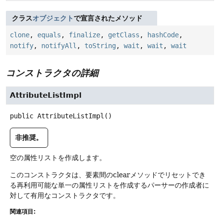
クラス
オブジェクト
で宣言されたメソッド
clone
,
equals
,
finalize
,
getClass
,
hashCode
,
notify
,
notifyAll
,
toString
,
wait
,
wait
,
wait
コンストラクタの詳細
AttributeListImpl
public
AttributeListImpl
()
非推奨。
空の属性リストを作成します。
このコンストラクタは、要素間のclearメソッドでリセットでき
る再利用可能な単一の属性リストを作成するパーサーの作成者に
対して有用なコンストラクタです。
関連項目: