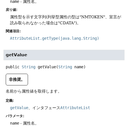
name
- 属性名。
戻り値:
属性型を示す文字列(列挙型属性の型は"NMTOKEN"、宣言が
読み取られなかった場合は"CDATA")。
関連項目:
AttributeList.getType(java.lang.String)
getValue
public
String
getValue
(
String
 name)
非推奨。
名前から属性値を取得します。
定義:
getValue
、インタフェース
AttributeList
パラメータ:
name
- 属性名。