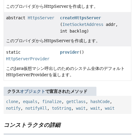
このプロバイダからHttpServerを作成します。
abstract
HttpsServer
createHttpsServer
(
InetSocketAddress
addr,
int backlog)
このプロバイダからHttpsServerを作成します。
static
provider
()
HttpServerProvider
このJava仮想マシン呼出しのためのシステム全体のデフォルト
HttpServerProviderを返します。
クラス
オブジェクト
で宣言されたメソッド
clone
,
equals
,
finalize
,
getClass
,
hashCode
,
notify
,
notifyAll
,
toString
,
wait
,
wait
,
wait
コンストラクタの詳細