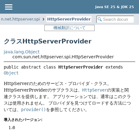
Java SE 25 & JDK 25
n.net.httpserver.spi
HttpServerProvider
機械翻訳について
クラスHttpServerProvider
java.lang.Object
com.sun.net.httpserver.spi.HttpServerProvider
public abstract class 
HttpServerProvider
extends 
Object
HttpServerのためのサービス・プロバイダ・クラス。
HttpServerProviderのサブクラスは、
HttpServer
の実装と関
連クラスを提供します。
アプリケーションでは、通常はこのクラ
スは使用されません。
プロバイダを見つけてロードする方法につ
いては、
provider()
を参照してください。
導入されたバージョン:
1.6