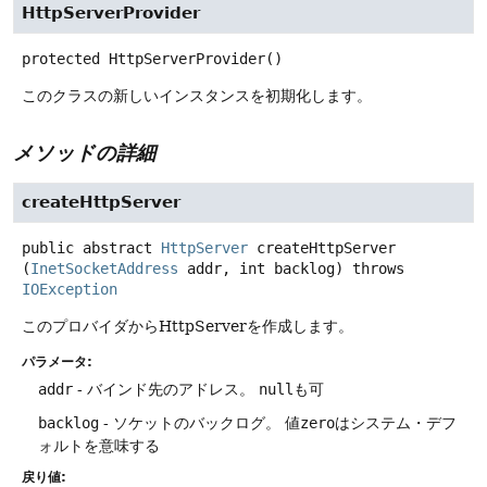
HttpServerProvider
protected
HttpServerProvider
()
このクラスの新しいインスタンスを初期化します。
メソッドの詳細
createHttpServer
public abstract
HttpServer
createHttpServer
(
InetSocketAddress
 addr, int backlog)
throws
IOException
このプロバイダからHttpServerを作成します。
パラメータ:
addr
- バインド先のアドレス。
null
も可
backlog
- ソケットのバックログ。
値
zero
はシステム・デフ
ォルトを意味する
戻り値: