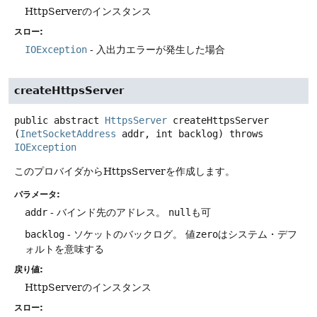
HttpServerのインスタンス
スロー:
IOException
- 入出力エラーが発生した場合
createHttpsServer
public abstract
HttpsServer
createHttpsServer
(
InetSocketAddress
 addr, int backlog)
throws
IOException
このプロバイダからHttpsServerを作成します。
パラメータ:
addr
- バインド先のアドレス。
null
も可
backlog
- ソケットのバックログ。
値
zero
はシステム・デフ
ォルトを意味する
戻り値:
HttpServerのインスタンス
スロー: