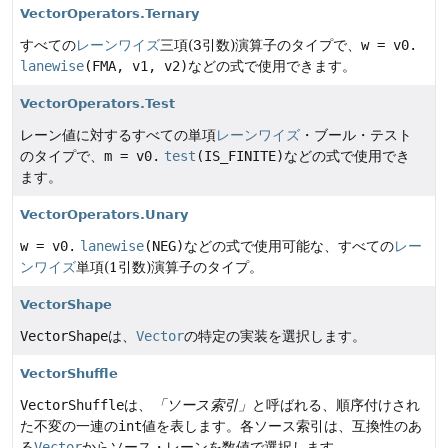
VectorOperators.Ternary
すべての
レーンワイズ
三項(3引数)演算子のタイプで、
w = v0.
lanewise
(FMA, v1, v2)
などの式で使用できます。
VectorOperators.Test
レーン値に対するすべての単項
レーンワイズ
・ブール・テスト
のタイプで、
m = v0.
test
(IS_FINITE)
などの式で使用でき
ます。
VectorOperators.Unary
w = v0.
lanewise
(NEG)
などの式で使用可能な、すべての
レー
ンワイズ
単項(1引数)演算子のタイプ。
VectorShape
VectorShape
は、
Vector
の特定の実装を選択します。
VectorShuffle
VectorShuffle
は、
「ソース索引」
と呼ばれる、順序付けされ
た不変の一連の
int
値を表します。各ソース索引は、互換性のあ
る
Vector
からソース・レーンを数値で選択します。