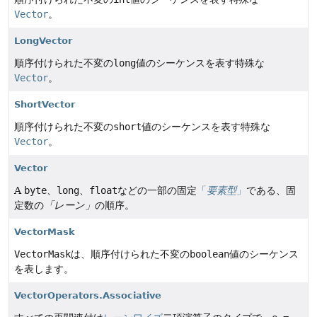
Vector
。
LongVector
順序付けられた不変の
long
値のシーケンスを表す特殊な
Vector
。
ShortVector
順序付けられた不変の
short
値のシーケンスを表す特殊な
Vector
。
Vector
A
byte
、
long
、
float
などの一部の固定
「
要素型
」
である、固
定数の
「レーン」
の順序。
VectorMask
VectorMask
は、順序付けられた不変の
boolean
値のシーケンス
を表します。
VectorOperators.Associative