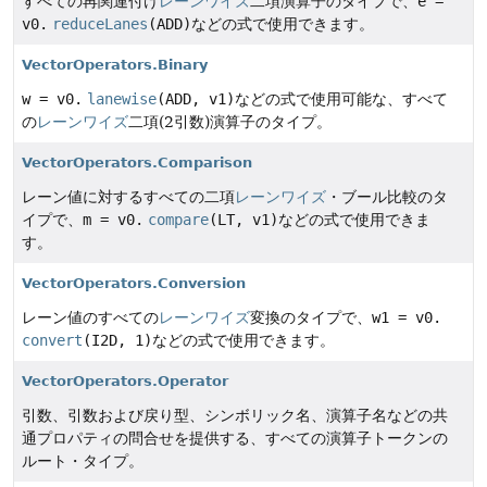
すべての再関連付け
レーンワイズ
二項演算子のタイプで、
e =
v0.
reduceLanes
(ADD)
などの式で使用できます。
VectorOperators.Binary
w = v0.
lanewise
(ADD, v1)
などの式で使用可能な、すべて
の
レーンワイズ
二項(2引数)演算子のタイプ。
VectorOperators.Comparison
レーン値に対するすべての二項
レーンワイズ
・ブール比較のタ
イプで、
m = v0.
compare
(LT, v1)
などの式で使用できま
す。
VectorOperators.Conversion
レーン値のすべての
レーンワイズ
変換のタイプで、
w1 = v0.
convert
(I2D, 1)
などの式で使用できます。
VectorOperators.Operator
引数、引数および戻り型、シンボリック名、演算子名などの共
通プロパティの問合せを提供する、すべての演算子トークンの
ルート・タイプ。