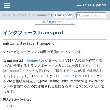
Java SE 25 & JDK 25
jdk.jdi
com.sun.jdi.connect
Transport
機械翻訳について
インタフェースTransport
public interface 
Transport
デバッガとターゲットVM間の通信のメソッドです。
Transportは、
Connector
がターゲットVMとの接続を確立する
ために使用するトランスポート・メカニズムを表します。
これ
は、
name()
メソッドを呼び出して取得する1つの名前で構成され
ています。
また、Transportは、
TransportService
(ターゲッ
トVMと接続を確立してJava Debug Wire Protocol (JDWP)パケ
ットを交換するために使用される基になるサービス)をカプセル化
します。
導入されたバージョン:
1.3