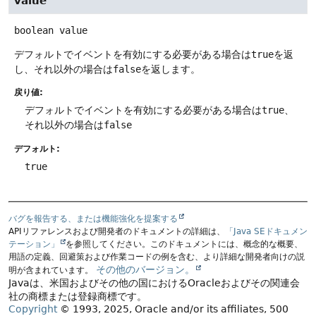
value
boolean
value
デフォルトでイベントを有効にする必要がある場合は
true
を返
し、それ以外の場合は
false
を返します。
戻り値:
デフォルトでイベントを有効にする必要がある場合は
true
、
それ以外の場合は
false
デフォルト:
true
バグを報告する、または機能強化を提案する
APIリファレンスおよび開発者のドキュメントの詳細は、
「Java SEドキュメン
テーション」
を参照してください。このドキュメントには、概念的な概要、
用語の定義、回避策および作業コードの例を含む、より詳細な開発者向けの説
その他のバージョン。
明が含まれています。
Javaは、米国およびその他の国におけるOracleおよびその関連会
社の商標または登録商標です。
Copyright
© 1993, 2025, Oracle and/or its affiliates, 500