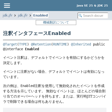
Java SE 25 & JDK 25
jdk.jfr
jdk.jfr
Enabled
機械翻訳について
注釈インタフェースEnabled
@Target
(
TYPE
) 
@Retention
(
RUNTIME
) 
@Inherited
public 
@interface 
Enabled
イベント注釈は、デフォルトでイベントを有効にするかどうかを
決定します。
イベントに注釈がない場合、デフォルトでイベントは有効になっ
ています。
次の例は、
Enabled
注釈を使用して無効化されたイベントを作成
する方法を示しています。
無効なイベントは、ほとんどの場合割
り当てのオーバーヘッドを持ちます。または、実行時JITコンパイ
ラで削除できる場合は何もありません。