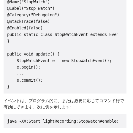
@Name("StopWatch")

@Label("Stop Watch")

@Category("Debugging")

@StackTrace(false)

@Enabled(false)

public static class StopWatchEvent extends Event {

}

public void update() {

    StopWatchEvent e = new StopWatchEvent();

    e.begin();

    ...

    e.commit();

イベントは、プログラム的に、または必要に応じてコマンド行で
有効にできます。次に例を示します: