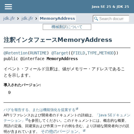
Java SE 25 & JDK 25
jdk.jfr
jdk.jfr
MemoryAddress
機械翻訳について
注釈インタフェースMemoryAddress
@Retention
(
RUNTIME
) 
@Target
({
FIELD
,
TYPE
,
METHOD
}) 
public @interface 
MemoryAddress
イベント・フィールド注釈は、値がメモリー・アドレスであるこ
とを示します。
導入されたバージョン:
9
バグを報告する、または機能強化を提案する
APIリファレンスおよび開発者のドキュメントの詳細は、
「Java SEドキュメン
テーション」
を参照してください。このドキュメントには、概念的な概要、
用語の定義、回避策および作業コードの例を含む、より詳細な開発者向けの説
その他のバージョン。
明が含まれています。