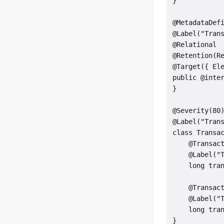
}

@MetadataDefi
@Label("Trans
@Relational

@Retention(Re
@Target({ Ele
public @inter
}

@Severity(80)
@Label("Trans
class Transac
    @Transact
    @Label("T
    long tran
    @Transact
    @Label("T
    long tran