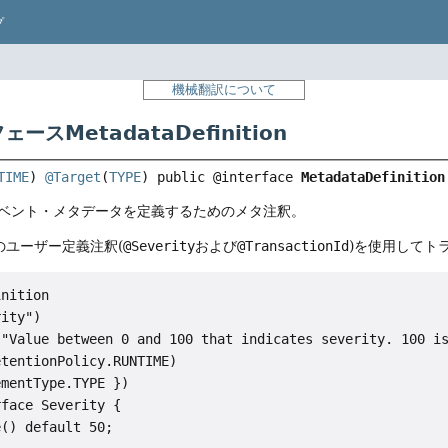
プ
機械翻訳について
ースMetadataDefinition
TIME
) 
@Target
(
TYPE
) 
public @interface 
MetadataDefinition
ベント・メタデータを定義するためのメタ注釈。
のユーザー定義注釈(
@Severity
および
@TransactionId
)を使用してト
nition

ity")

"Value between 0 and 100 that indicates severity. 100 is
tentionPolicy.RUNTIME)

mentType.TYPE })

face Severity {

() default 50;
