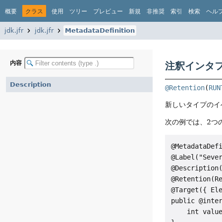
概要
クラス
使用
ツリー
プレビュー
新規
非推奨
索引
検索
ヘル
jdk.jfr
jdk.jfr
MetadataDefinition
内容
注釈インタフェ
Description
@Retention
(
RUN
新しいタイプのイ
次の例では、2つ
@MetadataDefi
@Label("Sever
@Description(
@Retention(Re
@Target({ Ele
public @inter
    int value