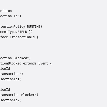
nition

action Id")

tentionPolicy.RUNTIME)

mentType.FIELD })

face TransactionId {



action Blocked")

tionBlocked extends Event {

ionId

ransaction")

sactionId1;

ionId

ransaction Blocker")

sactionId2;
