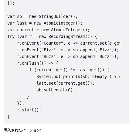
});

var sb = new StringBuilder();

var last = new AtomicInteger();

var current = new AtomicInteger();

try (var r = new RecordingStream()) {

    r.onEvent("Counter", e -> current.set(e.getValue(
    r.onEvent("Fizz", e -> sb.append("Fizz"));

    r.onEvent("Buzz", e -> sb.append("Buzz"));

    r.onFlush(() -> {

        if (current.get() != last.get()) {

            System.out.println(sb.isEmpty() ? current
            last.set(current.get());

            sb.setLength(0);

        }

    });

    r.start();

導入されたバージョン: