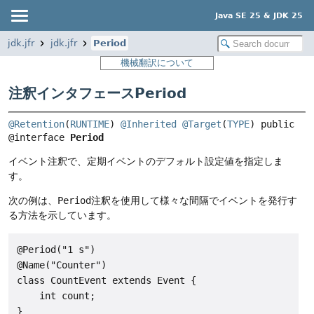
Java SE 25 & JDK 25
jdk.jfr
jdk.jfr
Period
機械翻訳について
注釈インタフェースPeriod
@Retention
(
RUNTIME
) 
@Inherited
@Target
(
TYPE
) 
public 
@interface 
Period
イベント注釈で、定期イベントのデフォルト設定値を指定しま
す。
次の例は、
Period
注釈を使用して様々な間隔でイベントを発行す
る方法を示しています。
@Period("1 s")

@Name("Counter")

class CountEvent extends Event {

    int count;

}
