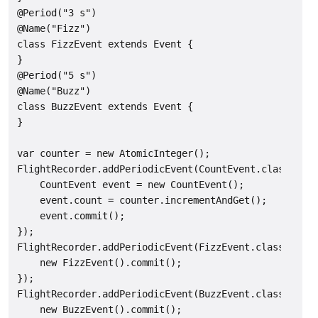
@Period("3 s")

@Name("Fizz")

class FizzEvent extends Event {

}

@Period("5 s")

@Name("Buzz")

class BuzzEvent extends Event {

}

var counter = new AtomicInteger();

FlightRecorder.addPeriodicEvent(CountEvent.class, () 
    CountEvent event = new CountEvent();

    event.count = counter.incrementAndGet();

    event.commit();

});

FlightRecorder.addPeriodicEvent(FizzEvent.class, () -
    new FizzEvent().commit();

});

FlightRecorder.addPeriodicEvent(BuzzEvent.class, () -
    new BuzzEvent().commit();
