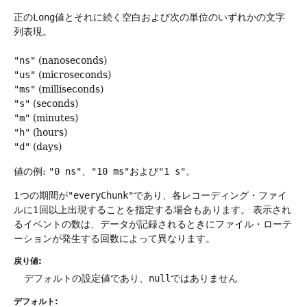
正の
Long
値とそれに続く空白および次の単位のいずれかの文字
列表現。
"ns"
(nanoseconds)
"us"
(microseconds)
"ms"
(milliseconds)
"s"
(seconds)
"m"
(minutes)
"h"
(hours)
"d"
(days)
値の例:
"0 ns"
、
"10 ms"
および
"1 s"
。
1つの期間が
"everyChunk"
であり、各レコーディング・ファイ
ルに1回以上出現することを指定する場合もあります。
表示され
るイベントの数は、データが記録されるときにファイル・ローテ
ーションが発生する回数によって異なります。
戻り値:
デフォルトの設定値であり、
null
ではありません
デフォルト: