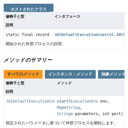
ネストされたクラス
修飾子と型
インタフェース
説明
static final record
JdiDefaultExecutionControl.JdiSt
開始された外部プロセスの説明。
メソッドのサマリー
すべてのメソッド
インスタンス・メソッド
抽象メソッド
修飾子と型
メソッド
説明
JdiDefaultExecutionControl.JdiStarter.TargetDescripti
start
(
ExecutionEnv
env,
Map
<
String
,
String
> parameters, int port)
指定されたパラメータに基づいて外部プロセスを開始します。