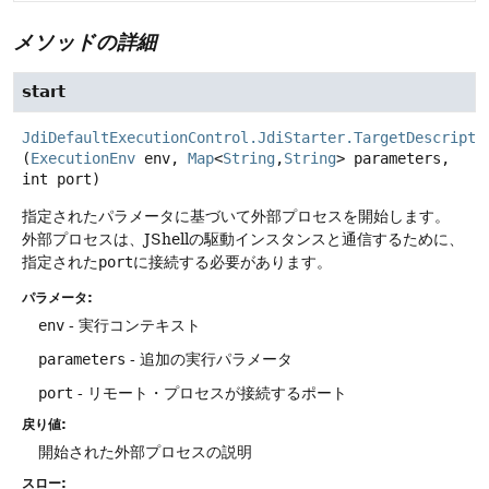
メソッドの詳細
start
JdiDefaultExecutionControl.JdiStarter.TargetDescripti
(
ExecutionEnv
 env, 
Map
<
String
,
String
> parameters, 
int port)
指定されたパラメータに基づいて外部プロセスを開始します。
外部プロセスは、JShellの駆動インスタンスと通信するために、
指定された
port
に接続する必要があります。
パラメータ:
env
- 実行コンテキスト
parameters
- 追加の実行パラメータ
port
- リモート・プロセスが接続するポート
戻り値:
開始された外部プロセスの説明
スロー: