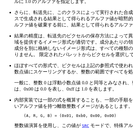
ルに 1.0 のアルファを指定します。
さらに、転送先に、このクラスによって実行された合成
スで生成される結果として得られるアルファ値が暗黙的
ルファ値を破棄する前に、結果として得られるアルファ
結果の精度は、転送先のピクセルの保存方法によって異な
域を提供するイメージ形式が適切です。成分あたりの領域
成分を別に格納しないイメージ形式は、すべての種類の
りません。 限定されたパレットからピクセルを選択し
ほぼすべての形式で、ピクセルは上記の参照式で使われてい
数点値にスケーリングするか、整数の範囲ですべてを処
一般に、整数 0 は浮動小数点値 0.0 と同等とみなされ、整
は、0x00 は 0.0 を表し、0xff は 1.0 を表します。
内部実装では一部の式を概算することも、一部の手順を
いアルファ値を持つ離散整数イメージがあるとします
    (A, R, G, B) = (0x01, 0xb0, 0x00, 0x00)
整数値演算を使用し、この値が
モードで、特殊アル
SRC