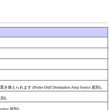
r-Duff Destination Atop Source 規則)。
規則)。
urce 規則)。