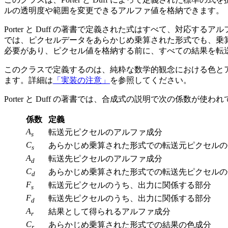
ルの透明度や範囲を変更できるアルファ値を格納できます。
Porter と Duff の著書で定義された式はすべて、対
では、ピクセルデータをあらかじめ乗算された形式でも、乗
必要があり、ピクセル値を格納する前に、すべての結果を転
このクラスで定義するのは、純粋な数学的観念における色と
ます。詳細は
「実装の注意」
を参照してください。
Porter と Duff の著書では、合成式の説明で次の係数が使わ
係数
定義
A
転送元ピクセルのアルファ成分
s
C
あらかじめ乗算された形式での転送元ピクセルの
s
A
転送先ピクセルのアルファ成分
d
C
あらかじめ乗算された形式での転送先ピクセルの
d
F
転送元ピクセルのうち、出力に関係する部分
s
F
転送先ピクセルのうち、出力に関係する部分
d
A
結果として得られるアルファ成分
r
C
あらかじめ乗算された形式での結果の色成分
r