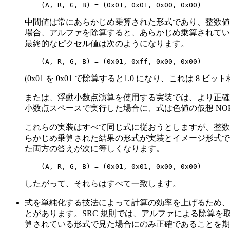
    (A, R, G, B) = (0x01, 0x01, 0x00, 0x00)
中間値は常にあらかじめ乗算された形式であり、整数値の赤
場合、アルファを除算すると、あらかじめ乗算されてい
最終的なピクセル値は次のようになります。
    (A, R, G, B) = (0x01, 0xff, 0x00, 0x00)
(0x01 を 0x01 で除算すると1.0 になり、これは 8 
または、浮動小数点演算を使用する実装では、より正確
小数点スペースで実行した場合に、式は色値の仮想 N
これらの実装はすべて同じ式に従おうとしますが、整数
らかじめ乗算された結果の形式が実装とイメージ形式で
た両方の答えが次に等しくなります。
    (A, R, G, B) = (0x01, 0x01, 0x00, 0x00)
したがって、それらはすべて一致します。
式を単純化する技法によって計算の効率を上げるため、
とがあります。SRC 規則では、アルファによる除算を取
算されている形式で見た場合にのみ正確であることを期