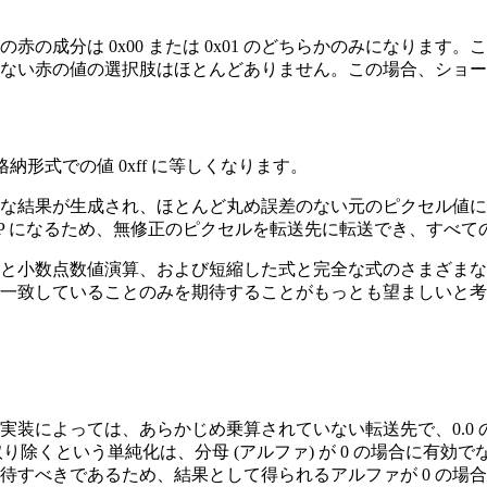
の成分は 0x00 または 0x01 のどちらかのみになりま
ない赤の値の選択肢はほとんどありません。この場合、ショー
ビット格納形式での値 0xff に等しくなります。
な結果が生成され、ほとんど丸め誤差のない元のピクセル値に
OP になるため、無修正のピクセルを転送先に転送でき、すべ
と小数点数値演算、および短縮した式と完全な式のさまざまな
一致していることのみを期待することがもっとも望ましいと考
実装によっては、あらかじめ乗算されていない転送先で、0.0
り除くという単純化は、分母 (アルファ) が 0 の場合に有
待すべきであるため、結果として得られるアルファが 0 の場