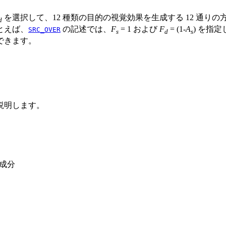
を選択して、12 種類の目的の視覚効果を生成する 12 通り
d
たとえば、
の記述では、
F
= 1 および
F
= (1-
A
) を指
SRC_OVER
s
d
s
できます。
を説明します。
ァ成分