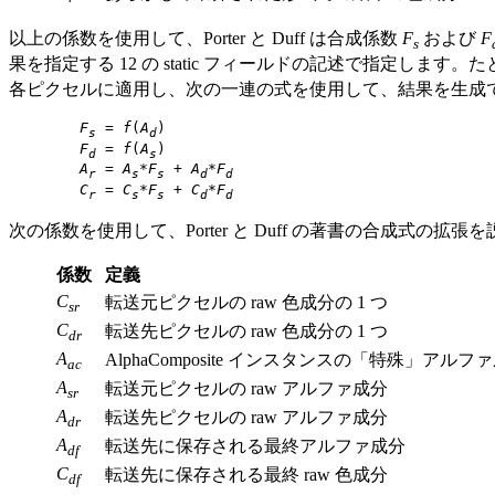
以上の係数を使用して、Porter と Duff は合成係数
F
および
F
s
果を指定する 12 の static フィールドの記述で指定します。
各ピクセルに適用し、次の一連の式を使用して、結果を生成
F
 = 
f
(
A
)

s
d
F
 = 
f
(
A
)

d
s
A
 = 
A
*
F
 + 
A
*
F
r
s
s
d
d
C
 = 
C
*
F
 + 
C
*
F
r
s
s
d
d
次の係数を使用して、Porter と Duff の著書の合成式の拡張
係数
定義
C
転送元ピクセルの raw 色成分の 1 つ
sr
C
転送先ピクセルの raw 色成分の 1 つ
dr
A
AlphaComposite インスタンスの「特殊」アルフ
ac
A
転送元ピクセルの raw アルファ成分
sr
A
転送先ピクセルの raw アルファ成分
dr
A
転送先に保存される最終アルファ成分
df
C
転送先に保存される最終 raw 色成分
df