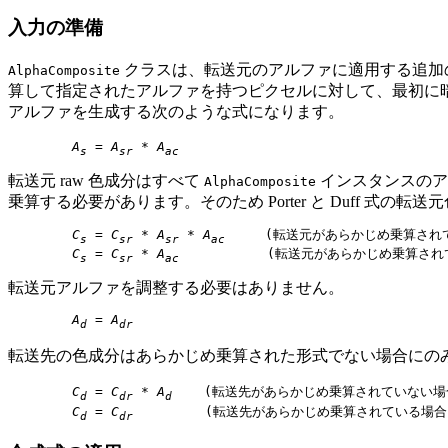
入力の準備
クラスは、転送元のアルファに適用する追加
AlphaComposite
算して指定されたアルファを持つピクセルに対して、最初に暗黙的な
アルファを生成する次のような式になります。
A
 = 
A
 * 
A
s
sr
ac
転送元 raw 色成分はすべて
インスタンスのア
AlphaComposite
乗算する必要があります。そのため Porter と Duff
C
 = 
C
 * 
A
 * 
A
     (転送元があらかじめ乗算され
s
sr
sr
ac
C
 = 
C
 * 
A
           (転送元があらかじめ乗算さ
s
sr
ac
転送元アルファを調整する必要はありません。
A
 = 
A
d
dr
転送先の色成分はあらかじめ乗算された形式でない場合にの
C
 = 
C
 * 
A
    (転送先があらかじめ乗算されていない場合
d
dr
d
C
 = 
C
         (転送先があらかじめ乗算されている場合
d
dr