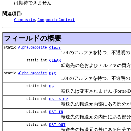
は期待できません。
関連項目:
,
Composite
CompositeContext
フィールドの概要
static
AlphaComposite
Clear
1.0f のアルファを持つ、不透明の 
static int
CLEAR
転送先の色およびアルファの両方がクリアされま
static
AlphaComposite
Dst
1.0f のアルファを持つ、不透明の 
static int
DST
転送先は変更されません (Porter-Duff D
static int
DST_ATOP
転送先の転送元内部にある部分が、転送元に重ね
static int
DST_IN
転送先の転送元の内部にある部分で転送先が置き換え
static int
DST_OUT
転送先の転送元の外にある部分で転送先が置き換えられ