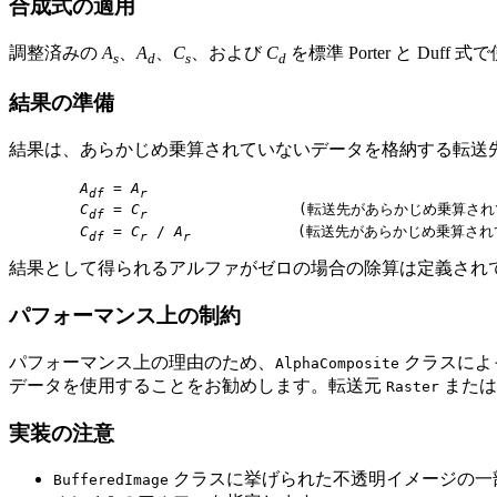
合成式の適用
調整済みの
A
、
A
、
C
、および
C
を標準 Porter と Duf
s
d
s
d
結果の準備
結果は、あらかじめ乗算されていないデータを格納する転送
A
 = 
A
df
r
C
 = 
C
                 (転送先があらかじめ乗算され
df
r
C
 = 
C
 / 
A
            (転送先があらかじめ乗算さ
df
r
r
結果として得られるアルファがゼロの場合の除算は定義され
パフォーマンス上の制約
パフォーマンス上の理由のため、
クラスによ
AlphaComposite
データを使用することをお勧めします。転送元
または
Raster
実装の注意
クラスに挙げられた不透明イメージの一
BufferedImage