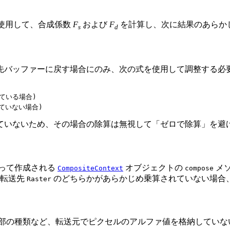
f 式で使用して、合成係数
F
および
F
を計算し、次に結果のあらか
s
d
先バッファーに戻す場合にのみ、次の式を使用して調整する必
ている場合)

れていない場合) 
ていないため、その場合の除算は無視して「ゼロで除算」を避
って作成される
オブジェクトの
メ
CompositeContext
compose
転送先
のどちらかがあらかじめ乗算されていない場合
Raster
部の種類など、転送元でピクセルのアルファ値を格納していな