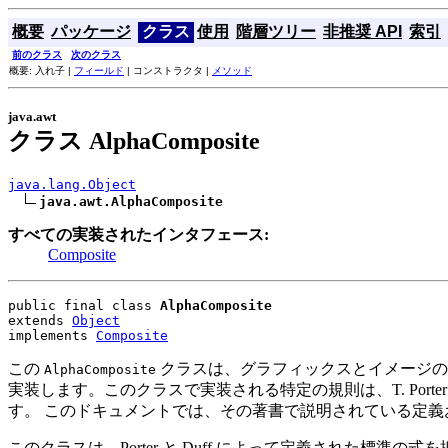
概要
パッケージ
クラス
使用
階層ツリー
非推奨 API
索引
前のクラス
次のクラス
概要: 入れ子 |
フィールド
| コンストラクタ |
メソッド
java.awt
クラス AlphaComposite
java.lang.Object
java.awt.AlphaComposite
すべての実装されたインタフェース:
Composite
public final class 
AlphaComposite
extends 
Object
implements 
Composite
この
クラスは、グラフィックスとイメージの
AlphaComposite
実装します。このクラスで実装される特定の規則は、T. Porter および T. 
す。 このドキュメントでは、その著書で説明されている定
このクラスは、Porter と Duff によって定義された標準の