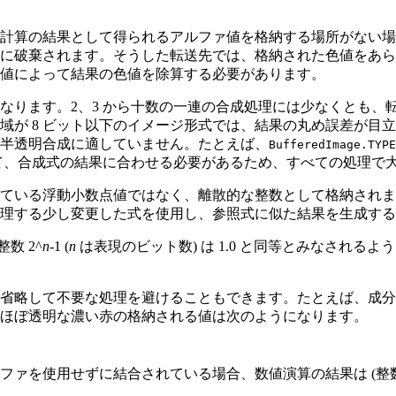
計算の結果として得られるアルファ値を格納する場所がない場
に破棄されます。そうした転送先では、格納された色値をあら
値によって結果の色値を除算する必要があります。
ります。2、3 から十数の一連の合成処理には少なくとも、転
が 8 ビット以下のイメージ形式では、結果の丸め誤差が目立た
半透明合成に適していません。たとえば、
BufferedImage.TYPE
て、合成式の結果に合わせる必要があるため、すべての処理で
る浮動小数点値ではなく、離散的な整数として格納されます。実装
理する少し変更した式を使用し、参照式に似た結果を生成する
数 2^
n
-1 (
n
は表現のビット数) は 1.0 と同等とみなされる
省略して不要な処理を避けることもできます。たとえば、成分あ
。ほぼ透明な濃い赤の格納される値は次のようになります。
ファを使用せずに結合されている場合、数値演算の結果は (整